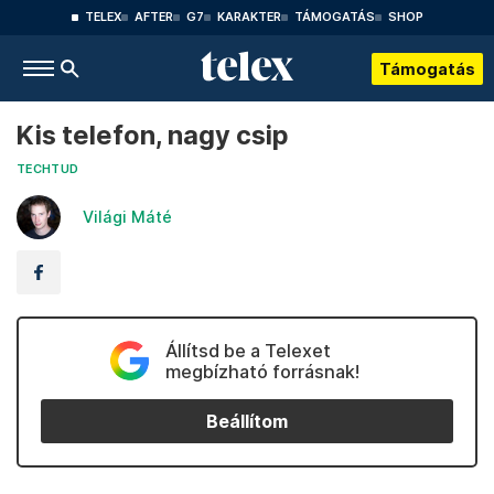
TELEX
AFTER
G7
KARAKTER
TÁMOGATÁS
SHOP
Támogatás
Kis telefon, nagy csip
TECHTUD
Világi Máté
Állítsd be a Telexet
megbízható forrásnak!
Beállítom