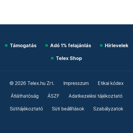
Támogatás
Adó 1% felajánlás
Hírlevelek
Telex Shop
© 2026 Telex.hu Zrt.
Impresszum
Etikai kódex
Átláthatóság
ÁSZF
Adatkezelési tájékoztató
Sütitájékoztató
Süti beállítások
Szabályzatok
Kommentelési szabályzat
Telex Sales