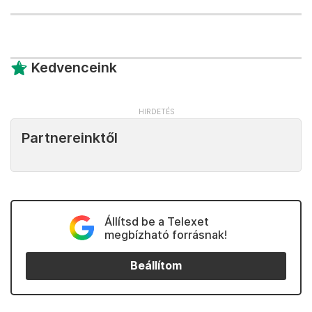
Kedvenceink
Partnereinktől
Állítsd be a Telexet
megbízható forrásnak!
Beállítom