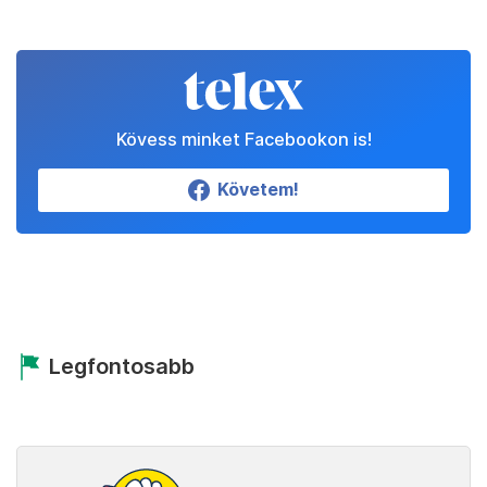
Kövess minket Facebookon is!
Követem!
Legfontosabb