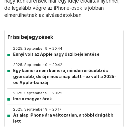
nagy konkurensek már egy ideje előálltak ilyennel,
de legalább végre az iPhone-osok is jobban
elmerülhetnek az alvásadatokban.
Friss bejegyzések
2025. September 9. – 20:44
Ennyi volt az Apple nagy őszi bejelentése
2025. September 9. – 20:42
Egy kamera nem kamera, minden erősebb és
gyorsabb, de új nincs a nap alatt – ez volt a 2025-
ös Apple-banzáj
2025. September 9. – 20:22
Íme a magyar árak
2025. September 9. – 20:17
Az alap iPhone ára változatlan, a többi drágább
lett