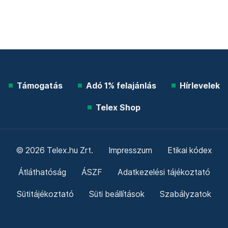
Támogatás
Adó 1% felajánlás
Hírlevelek
Telex Shop
© 2026 Telex.hu Zrt.
Impresszum
Etikai kódex
Átláthatóság
ÁSZF
Adatkezelési tájékoztató
Sütitájékoztató
Süti beállítások
Szabályzatok
Kommentelési szabályzat
Telex Sales