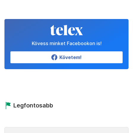
Kövess minket Facebookon is!
Követem!
Legfontosabb