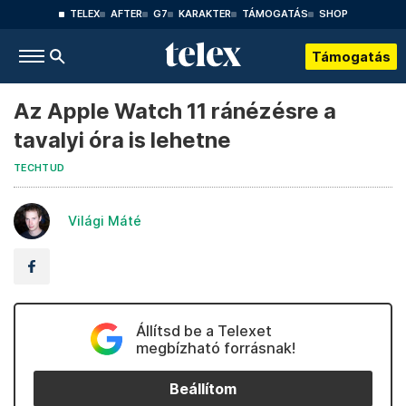
TELEX
AFTER
G7
KARAKTER
TÁMOGATÁS
SHOP
Támogatás
Az Apple Watch 11 ránézésre a
tavalyi óra is lehetne
TECHTUD
Világi Máté
Állítsd be a Telexet
megbízható forrásnak!
Beállítom