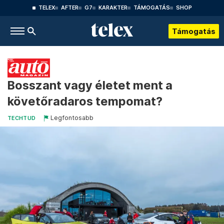
TELEX
AFTER
G7
KARAKTER
TÁMOGATÁS
SHOP
Támogatás
Bosszant vagy életet ment a
követőradaros tempomat?
Legfontosabb
TECHTUD