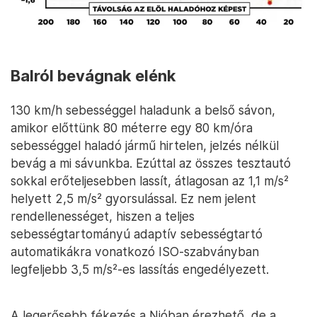
Balról bevágnak elénk
130 km/h sebességgel haladunk a belső sávon,
amikor előttünk 80 méterre egy 80 km/óra
sebességgel haladó jármű hirtelen, jelzés nélkül
bevág a mi sávunkba. Ezúttal az összes tesztautó
sokkal erőteljesebben lassít, átlagosan az 1,1 m/s²
helyett 2,5 m/s² gyorsulással. Ez nem jelent
rendellenességet, hiszen a teljes
sebességtartományú adaptív sebességtartó
automatikákra vonatkozó ISO-szabványban
legfeljebb 3,5 m/s²-es lassítás engedélyezett.
A legerősebb fékezés a Nióban érezhető, de a