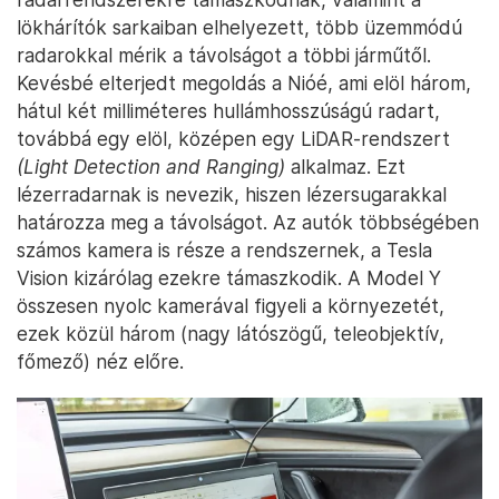
lökhárítók sarkaiban elhelyezett, több üzemmódú
radarokkal mérik a távolságot a többi járműtől.
Kevésbé elterjedt megoldás a Nióé, ami elöl három,
hátul két milliméteres hullámhosszúságú radart,
továbbá egy elöl, középen egy LiDAR-rendszert
(Light Detection and Ranging)
alkalmaz. Ezt
lézerradarnak is nevezik, hiszen lézersugarakkal
határozza meg a távolságot. Az autók többségében
számos kamera is része a rendszernek, a Tesla
Vision kizárólag ezekre támaszkodik. A Model Y
összesen nyolc kamerával figyeli a környezetét,
ezek közül három (nagy látószögű, teleobjektív,
főmező) néz előre.