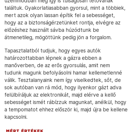
üzemmódban még így is túlságosan tétovának
találtuk. Gyakorlatiasabban gyorsul, mint a többiek,
mert azok olyan lassan építik fel a sebességet,
hogy az a biztonságérzetünket rontja, elvégre az
előzéshez használt sávba húzódtunk be
átmenetileg, mögöttünk pedig jön a forgalom.
Tapasztalatból tudjuk, hogy egyes autók
határozottabban lépnek a gázra ebben a
manőverben, de az erős gyorsulás, amit nem
tudunk magunk befolyásolni hamar kellemetlenné
válik. Tesztalanyaink nem így viselkedtek, sőt, de
sok autóban van rá mód, hogy ilyenkor gázt adva
felülbíráljuk az elektronikát, majd elérve a kellő
sebességet ismét rábízzuk magunkat, anélkül, hogy
a tempomatot ehhez először ki, majd újra be kellene
kapcsolni.