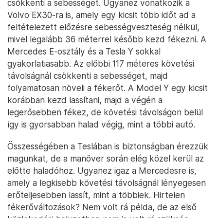
csökkenti a sebességet. Ugyanez vonatkozik a
Volvo EX30-ra is, amely egy kicsit több időt ad a
feltételezett előzésre sebességveszteség nélkül,
mivel legalább 36 méterrel később kezd fékezni. A
Mercedes E-osztály és a Tesla Y sokkal
gyakorlatiasabb. Az előbbi 117 méteres követési
távolságnál csökkenti a sebességet, majd
folyamatosan növeli a fékerőt. A Model Y egy kicsit
korábban kezd lassítani, majd a végén a
legerősebben fékez, de követési távolságon belül
így is gyorsabban halad végig, mint a többi autó.
Összességében a Teslában is biztonságban érezzük
magunkat, de a manőver során elég közel kerül az
előtte haladóhoz. Ugyanez igaz a Mercedesre is,
amely a legkisebb követési távolságnál lényegesen
erőteljesebben lassít, mint a többiek. Hirtelen
fékerőváltozások? Nem volt rá példa, de az első