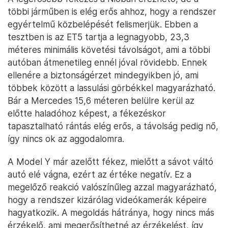
többi járműben is elég erős ahhoz, hogy a rendszer
egyértelmű közbelépését felismerjük. Ebben a
tesztben is az ET5 tartja a legnagyobb, 23,3
méteres minimális követési távolságot, ami a többi
autóban átmenetileg ennél jóval rövidebb. Ennek
ellenére a biztonságérzet mindegyikben jó, ami
többek között a lassulási görbékkel magyarázható.
Bár a Mercedes 15,6 méteren belülre kerül az
előtte haladóhoz képest, a fékezéskor
tapasztalható rántás elég erős, a távolság pedig nő,
így nincs ok az aggodalomra.
A Model Y már azelőtt fékez, mielőtt a sávot váltó
autó elé vágna, ezért az értéke negatív. Ez a
megelőző reakció valószínűleg azzal magyarázható,
hogy a rendszer kizárólag videókamerák képeire
hagyatkozik. A megoldás hátránya, hogy nincs más
érzékelő, ami megerősíthetné az érzékelést, így