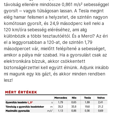
távolság ellenére mindössze 0,861 m/s² sebességgel
gyorsít ‒ vagyis túlságosan lassan. A Tesla megint
elég hamar felismeri a helyzetet, de szintén nagyon
komótosan gyorsít, és 24,9 másodperc kell neki a
120 km/óra sebesség eléréséhez, ami alig
különbözik a többi tesztautóétól. És a Merci? Az éri
el a leggyorsabban a 120-at, de szintén 1,79
másodpercet vár, mielőtt felépítené a sebességet,
amikor a pálya már szabad. Ha a gyorsulást csak az
elektronikára bízzuk, akkor csökkentett
biztonságérzettel kell együtt élnünk. Adjunk inkább
mi magunk egy kis gázt, és akkor minden rendben
lesz!