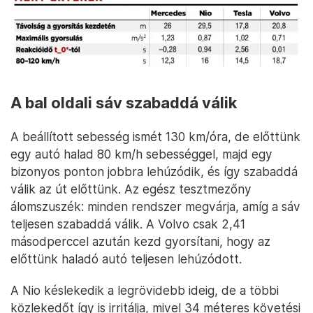
A bal oldali sáv szabaddá válik
A beállított sebesség ismét 130 km/óra, de előttünk
egy autó halad 80 km/h sebességgel, majd egy
bizonyos ponton jobbra lehúzódik, és így szabaddá
válik az út előttünk. Az egész tesztmezőny
álomszuszék: minden rendszer megvárja, amíg a sáv
teljesen szabaddá válik. A Volvo csak 2,41
másodperccel azután kezd gyorsítani, hogy az
előttünk haladó autó teljesen lehúzódott.
A Nio késlekedik a legrövidebb ideig, de a többi
közlekedőt így is irritálja, mivel 34 méteres követési