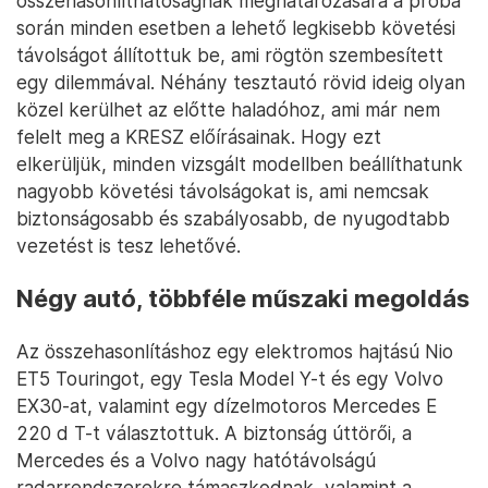
összehasonlíthatóságnak meghatározására a próba
során minden esetben a lehető legkisebb követési
távolságot állítottuk be, ami rögtön szembesített
egy dilemmával. Néhány tesztautó rövid ideig olyan
közel kerülhet az előtte haladóhoz, ami már nem
felelt meg a KRESZ előírásainak. Hogy ezt
elkerüljük, minden vizsgált modellben beállíthatunk
nagyobb követési távolságokat is, ami nemcsak
biztonságosabb és szabályosabb, de nyugodtabb
vezetést is tesz lehetővé.
Négy autó, többféle műszaki megoldás
Az összehasonlításhoz egy elektromos hajtású Nio
ET5 Touringot, egy Tesla Model Y-t és egy Volvo
EX30-at, valamint egy dízelmotoros Mercedes E
220 d T-t választottuk. A biztonság úttörői, a
Mercedes és a Volvo nagy hatótávolságú
radarrendszerekre támaszkodnak, valamint a