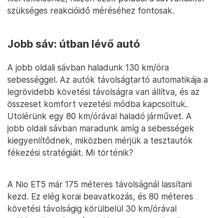
szükséges reakcióidő méréséhez fontosak.
Jobb sáv: útban lévő autó
A jobb oldali sávban haladunk 130 km/óra
sebességgel. Az autók távolságtartó automatikája a
legrövidebb követési távolságra van állítva, és az
összeset komfort vezetési módba kapcsoltuk.
Utolérünk egy 80 km/órával haladó járművet. A
jobb oldali sávban maradunk amíg a sebességek
kiegyenlítődnek, miközben mérjük a tesztautók
fékezési stratégiáit. Mi történik?
A Nio ET5 már 175 méteres távolságnál lassítani
kezd. Ez elég korai beavatkozás, és 80 méteres
követési távolságig körülbelül 30 km/órával