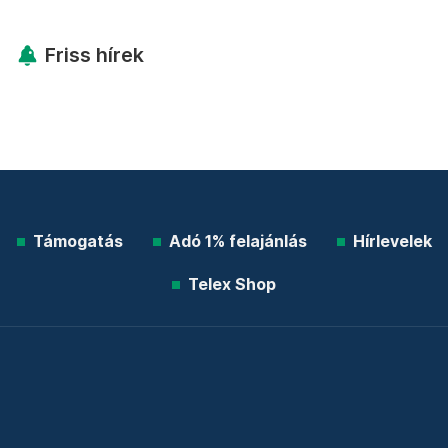
Friss hírek
Támogatás
Adó 1% felajánlás
Hírlevelek
Telex Shop
© 2026 Telex.hu Zrt.
Impresszum
Etikai kódex
Átláthatóság
ÁSZF
Adatkezelési tájékoztató