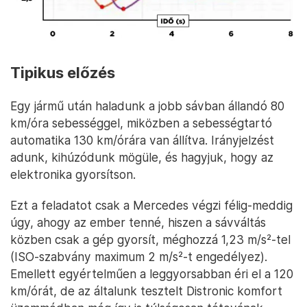
Tipikus előzés
Egy jármű után haladunk a jobb sávban állandó 80
km/óra sebességgel, miközben a sebességtartó
automatika 130 km/órára van állítva. Irányjelzést
adunk, kihúzódunk mögüle, és hagyjuk, hogy az
elektronika gyorsítson.
Ezt a feladatot csak a Mercedes végzi félig-meddig
úgy, ahogy az ember tenné, hiszen a sávváltás
közben csak a gép gyorsít, méghozzá 1,23 m/s²-tel
(ISO-szabvány maximum 2 m/s²-t engedélyez).
Emellett egyértelműen a leggyorsabban éri el a 120
km/órát, de az általunk tesztelt Distronic komfort