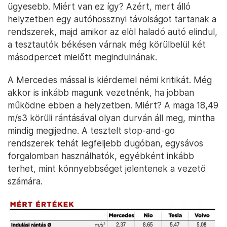
ügyesebb. Miért van ez így? Azért, mert álló
helyzetben egy autóhossznyi távolságot tartanak a
rendszerek, majd amikor az elöl haladó autó elindul,
a tesztautók békésen várnak még körülbelül két
másodpercet mielőtt megindulnának.
A Mercedes mással is kiérdemel némi kritikát. Még
akkor is inkább magunk vezetnénk, ha jobban
működne ebben a helyzetben. Miért? A maga 18,49
m/s3 körüli rántásával olyan durván áll meg, mintha
mindig megijedne. A tesztelt stop-and-go
rendszerek tehát legfeljebb dugóban, egysávos
forgalomban használhatók, egyébként inkább
terhet, mint könnyebbséget jelentenek a vezető
számára.