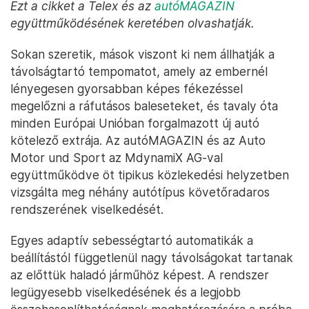
Ezt a cikket a Telex és az
autóMAGAZIN
együttműködésének keretében olvashatják.
Sokan szeretik, mások viszont ki nem állhatják a
távolságtartó tempomatot, amely az embernél
lényegesen gyorsabban képes fékezéssel
megelőzni a ráfutásos baleseteket, és tavaly óta
minden Európai Unióban forgalmazott új autó
kötelező extrája. Az autóMAGAZIN és az Auto
Motor und Sport az MdynamiX AG-val
együttműködve öt tipikus közlekedési helyzetben
vizsgálta meg néhány autótípus követőradaros
rendszerének viselkedését.
Egyes adaptív sebességtartó automatikák a
beállítástól függetlenül nagy távolságokat tartanak
az előttük haladó járműhöz képest. A rendszer
legügyesebb viselkedésének és a legjobb