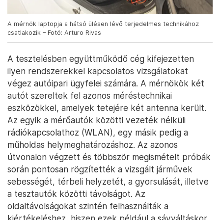
A mérnök laptopja a hátsó ülésen lévő terjedelmes technikához
csatlakozik – Fotó: Arturo Rivas
A tesztelésben együttműködő cég kifejezetten
ilyen rendszerekkel kapcsolatos vizsgálatokat
végez autóipari ügyfelei számára. A mérnökök két
autót szereltek fel azonos méréstechnikai
eszközökkel, amelyek tetejére két antenna került.
Az egyik a mérőautók közötti vezeték nélküli
rádiókapcsolathoz (WLAN), egy másik pedig a
műholdas helymeghatározáshoz. Az azonos
útvonalon végzett és többször megismételt próbák
során pontosan rögzítették a vizsgált járművek
sebességét, térbeli helyzetét, a gyorsulását, illetve
a tesztautók közötti távolságot. Az
oldaltávolságokat szintén felhasználták a
kiértékeléshez, hiszen ezek például a sávváltáskor