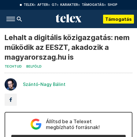
TELEX
AFTER
G7
KARAKTER
TÁMOGATÁS
SHOP
Támogatás
Lehalt a digitális közigazgatás: nem
működik az EESZT, akadozik a
magyarorszag.hu is
TECHTUD
BELFÖLD
Szántó-Nagy Bálint
Állítsd be a Telexet
megbízható forrásnak!