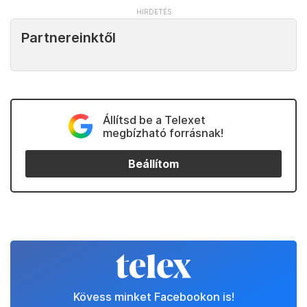
Partnereinktől
Állítsd be a Telexet
megbízható forrásnak!
Beállítom
Kövess minket Facebookon is!