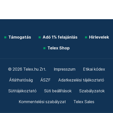
Támogatás
Adó 1% felajánlás
Hírlevelek
Telex Shop
© 2026 Telex.hu Zrt.
Impresszum
Etikai kódex
Átláthatóság
ÁSZF
Adatkezelési tájékoztató
Sütitájékoztató
Süti beállítások
Szabályzatok
Kommentelési szabályzat
Telex Sales