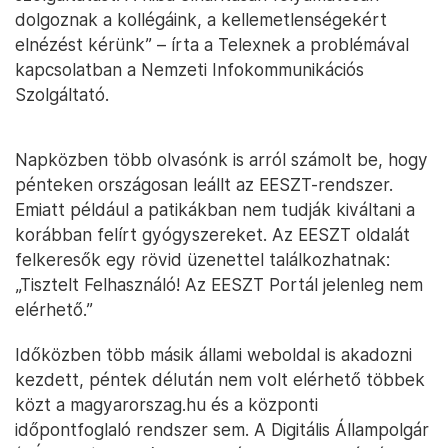
dolgoznak a kollégáink, a kellemetlenségekért
elnézést kérünk” – írta a Telexnek a problémával
kapcsolatban a Nemzeti Infokommunikációs
Szolgáltató.
Napközben több olvasónk is arról számolt be, hogy
pénteken országosan leállt az EESZT-rendszer.
Emiatt például a patikákban nem tudják kiváltani a
korábban felírt gyógyszereket. Az EESZT oldalát
felkeresők egy rövid üzenettel találkozhatnak:
„Tisztelt Felhasználó! Az EESZT Portál jelenleg nem
elérhető.”
Időközben több másik állami weboldal is akadozni
kezdett, péntek délután nem volt elérhető többek
közt a magyarorszag.hu és a központi
időpontfoglaló rendszer sem. A Digitális Állampolgár