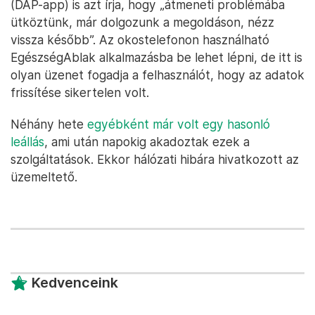
(DÁP-app) is azt írja, hogy „átmeneti problémába
ütköztünk, már dolgozunk a megoldáson, nézz
vissza később”. Az okostelefonon használható
EgészségAblak alkalmazásba be lehet lépni, de itt is
olyan üzenet fogadja a felhasználót, hogy az adatok
frissítése sikertelen volt.
Néhány hete
egyébként már volt egy hasonló
leállás
, ami után napokig akadoztak ezek a
szolgáltatások. Ekkor hálózati hibára hivatkozott az
üzemeltető.
Kedvenceink