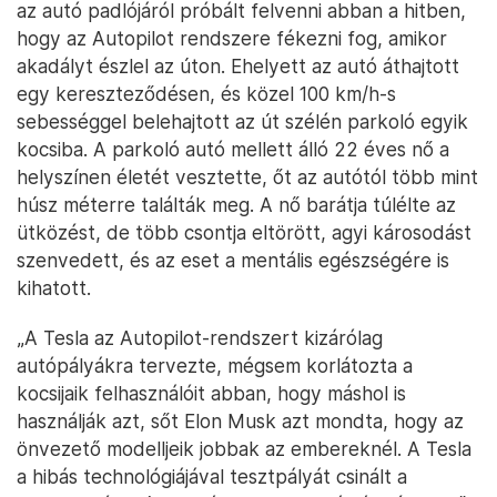
az autó padlójáról próbált felvenni abban a hitben,
hogy az Autopilot rendszere fékezni fog, amikor
akadályt észlel az úton. Ehelyett az autó áthajtott
egy kereszteződésen, és közel 100 km/h-s
sebességgel belehajtott az út szélén parkoló egyik
kocsiba. A parkoló autó mellett álló 22 éves nő a
helyszínen életét vesztette, őt az autótól több mint
húsz méterre találták meg. A nő barátja túlélte az
ütközést, de több csontja eltörött, agyi károsodást
szenvedett, és az eset a mentális egészségére is
kihatott.
„A Tesla az Autopilot-rendszert kizárólag
autópályákra tervezte, mégsem korlátozta a
kocsijaik felhasználóit abban, hogy máshol is
használják azt, sőt Elon Musk azt mondta, hogy az
önvezető modelljeik jobbak az embereknél. A Tesla
a hibás technológiájával tesztpályát csinált a