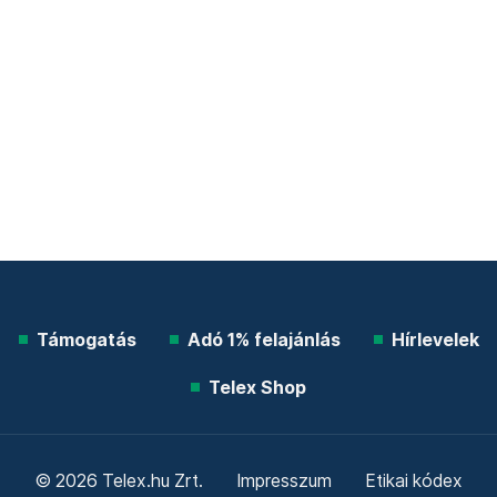
Támogatás
Adó 1% felajánlás
Hírlevelek
Telex Shop
© 2026 Telex.hu Zrt.
Impresszum
Etikai kódex