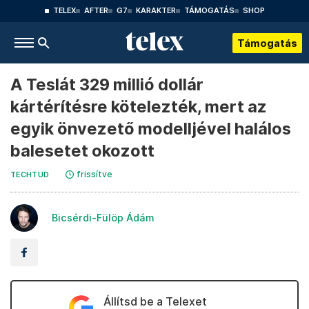
TELEX
AFTER
G7
KARAKTER
TÁMOGATÁS
SHOP
Támogatás
A Teslát 329 millió dollár
kártérítésre kötelezték, mert az
egyik önvezető modelljével halálos
balesetet okozott
frissítve
TECHTUD
Bicsérdi-Fülöp Ádám
Állítsd be a Telexet