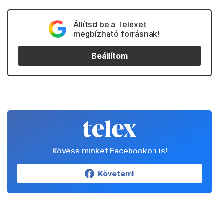
Állítsd be a Telexet
megbízható forrásnak!
Beállítom
Kövess minket Facebookon is!
Követem!