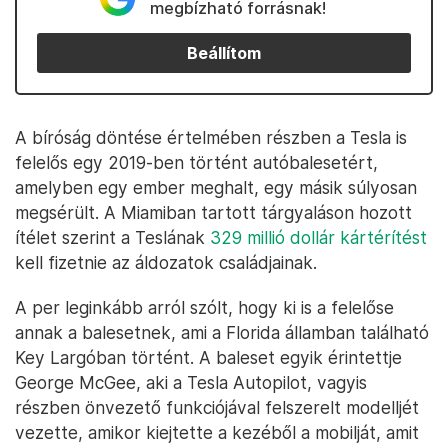
megbízható forrásnak!
Beállítom
A bíróság döntése értelmében részben a Tesla is
felelős egy 2019-ben történt autóbalesetért,
amelyben egy ember meghalt, egy másik súlyosan
megsérült. A Miamiban tartott tárgyaláson hozott
ítélet szerint a Teslának
329 millió dollár kártérítést
kell fizetnie az áldozatok családjainak.
A per leginkább arról szólt, hogy ki is a felelőse
annak a balesetnek, ami a Florida államban található
Key Largóban történt. A baleset egyik érintettje
George McGee, aki a Tesla Autopilot, vagyis
részben önvezető funkciójával felszerelt modelljét
vezette, amikor kiejtette a kezéből a mobilját, amit