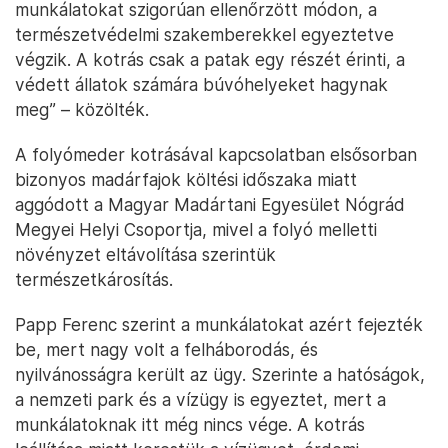
munkálatokat szigorúan ellenőrzött módon, a
természetvédelmi szakemberekkel egyeztetve
végzik. A kotrás csak a patak egy részét érinti, a
védett állatok számára búvóhelyeket hagynak
meg” – közölték.
A folyómeder kotrásával kapcsolatban elsősorban
bizonyos madárfajok költési időszaka miatt
aggódott a Magyar Madártani Egyesület Nógrád
Megyei Helyi Csoportja, mivel a folyó melletti
növényzet eltávolítása szerintük
természetkárosítás.
Papp Ferenc szerint a munkálatokat azért fejezték
be, mert nagy volt a felháborodás, és
nyilvánosságra került az ügy. Szerinte a hatóságok,
a nemzeti park és a vízügy is egyeztet, mert a
munkálatoknak itt még nincs vége. A kotrás