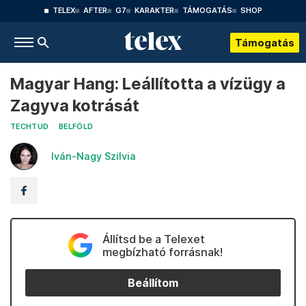
TELEX
AFTER
G7
KARAKTER
TÁMOGATÁS
SHOP
Támogatás
Magyar Hang: Leállította a vízügy a
Zagyva kotrását
TECHTUD
BELFÖLD
Iván-Nagy Szilvia
Állítsd be a Telexet
megbízható forrásnak!
Beállítom