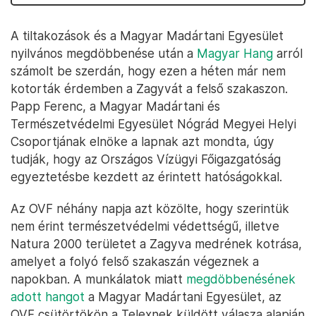
A tiltakozások és a Magyar Madártani Egyesület
nyilvános megdöbbenése után a
Magyar Hang
arról
számolt be szerdán, hogy ezen a héten már nem
kotorták érdemben a Zagyvát a felső szakaszon.
Papp Ferenc, a Magyar Madártani és
Természetvédelmi Egyesület Nógrád Megyei Helyi
Csoportjának elnöke a lapnak azt mondta, úgy
tudják, hogy az Országos Vízügyi Főigazgatóság
egyeztetésbe kezdett az érintett hatóságokkal.
Az OVF néhány napja azt közölte, hogy szerintük
nem érint természetvédelmi védettségű, illetve
Natura 2000 területet a Zagyva medrének kotrása,
amelyet a folyó felső szakaszán végeznek a
napokban. A munkálatok miatt
megdöbbenésének
adott hangot
a Magyar Madártani Egyesület, az
OVF csütörtökön a Telexnek küldött válasza alapján