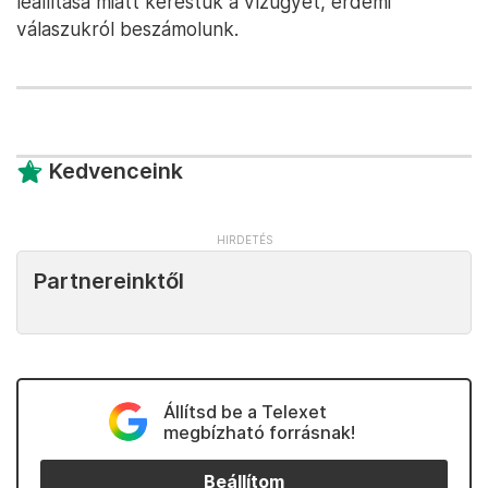
leállítása miatt kerestük a vízügyet, érdemi
válaszukról beszámolunk.
Kedvenceink
Partnereinktől
Állítsd be a Telexet
megbízható forrásnak!
Beállítom