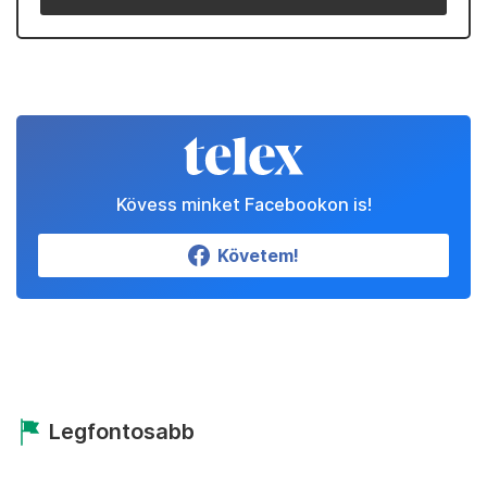
Kövess minket Facebookon is!
Követem!
Legfontosabb