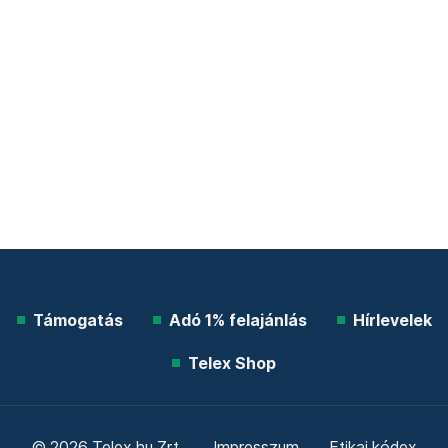
Támogatás
Adó 1% felajánlás
Hírlevelek
Telex Shop
© 2026 Telex.hu Zrt.
Impresszum
Etikai kódex