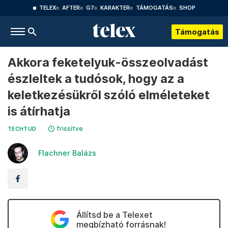
TELEX
AFTER
G7
KARAKTER
TÁMOGATÁS
SHOP
Támogatás
Akkora feketelyuk-összeolvadást
észleltek a tudósok, hogy az a
keletkezésükről szóló elméleteket
is átírhatja
frissítve
TECHTUD
Flachner Balázs
Állítsd be a Telexet
megbízható forrásnak!