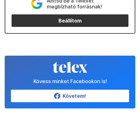
Állítsd be a Telexet
megbízható forrásnak!
Beállítom
Kövess minket Facebookon is!
Követem!