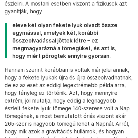
észlelni. A mostani esetben viszont a fizikusok azt
gyanítják, hogy
eleve két olyan fekete lyuk olvadt össze
egymással, amelyek két, korábbi
összeolvadással jöttek létre – ez
megmagyarázná a tömegüket, és azt is,
hogy miért pörögtek ennyire gyorsan.
Hannam szerint korábban is voltak már jelei annak,
hogy a fekete lyukak újra és újra összeolvadhatnak,
de ez az eset az eddigi legextrémebb példa arra,
hogy tényleg ez történik. Azt, hogy mennyire
extrém, jól mutatja, hogy eddig a legnagyobb
észlelt fekete lyuk tömege 140-szerese volt a Nap
tömegének, a most bemutatott óriás viszont akár
265-ször is nagyobb tömegű lehet a Napnál. Arról,
hogy mik azok a gravitációs hullámok, és hogyan