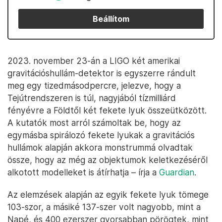
Beállítom
2023. november 23-án a LIGO két amerikai
gravitációshullám-detektor is egyszerre rándult
meg egy tizedmásodpercre, jelezve, hogy a
Tejútrendszeren is túl, nagyjából tízmilliárd
fényévre a Földtől két fekete lyuk összeütközött.
A kutatók most arról számoltak be, hogy az
egymásba spirálozó fekete lyukak a gravitációs
hullámok alapján akkora monstrummá olvadtak
össze, hogy az még az objektumok keletkezéséről
alkotott modelleket is átírhatja – írja a
Guardian
.
Az elemzések alapján az egyik fekete lyuk tömege
103-szor, a másiké 137-szer volt nagyobb, mint a
Napé, és 400 ezerszer gyorsabban pörögtek, mint