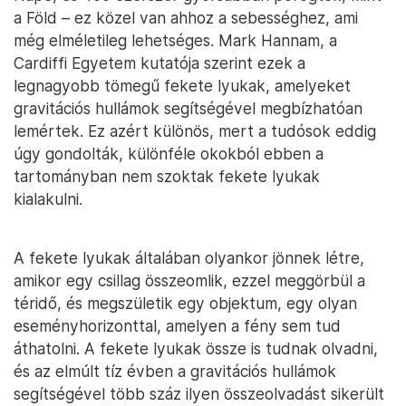
a Föld – ez közel van ahhoz a sebességhez, ami
még elméletileg lehetséges. Mark Hannam, a
Cardiffi Egyetem kutatója szerint ezek a
legnagyobb tömegű fekete lyukak, amelyeket
gravitációs hullámok segítségével megbízhatóan
lemértek. Ez azért különös, mert a tudósok eddig
úgy gondolták, különféle okokból ebben a
tartományban nem szoktak fekete lyukak
kialakulni.
A fekete lyukak általában olyankor jönnek létre,
amikor egy csillag összeomlik, ezzel meggörbül a
téridő, és megszületik egy objektum, egy olyan
eseményhorizonttal, amelyen a fény sem tud
áthatolni. A fekete lyukak össze is tudnak olvadni,
és az elmúlt tíz évben a gravitációs hullámok
segítségével több száz ilyen összeolvadást sikerült