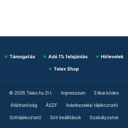
Támogatás
Adó 1% felajánlás
Hírlevelek
Telex Shop
© 2026 Telex.hu Zrt.
Impresszum
Etikai kódex
Átláthatóság
ÁSZF
Adatkezelési tájékoztató
Sütitájékoztató
Süti beállítások
Szabályzatok