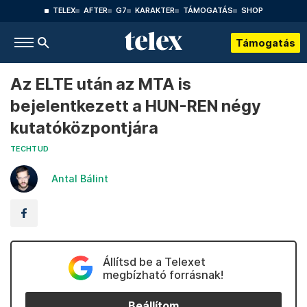
TELEX
AFTER
G7
KARAKTER
TÁMOGATÁS
SHOP
Támogatás
Az ELTE után az MTA is
bejelentkezett a HUN-REN négy
kutatóközpontjára
TECHTUD
Antal Bálint
Állítsd be a Telexet
megbízható forrásnak!
Beállítom