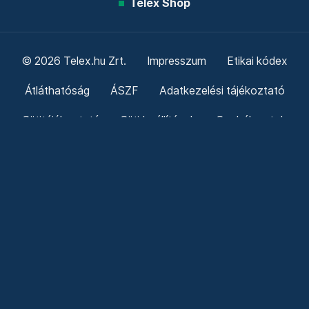
Telex Shop
© 2026 Telex.hu Zrt.
Impresszum
Etikai kódex
Átláthatóság
ÁSZF
Adatkezelési tájékoztató
Sütitájékoztató
Süti beállítások
Szabályzatok
Kommentelési szabályzat
Telex Sales