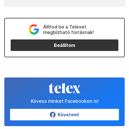
Állítsd be a Telexet
megbízható forrásnak!
Beállítom
Kövess minket Facebookon is!
Követem!