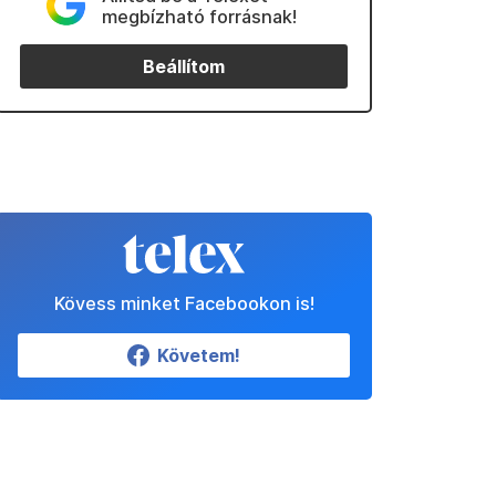
megbízható forrásnak!
Beállítom
Kövess minket Facebookon is!
Követem!