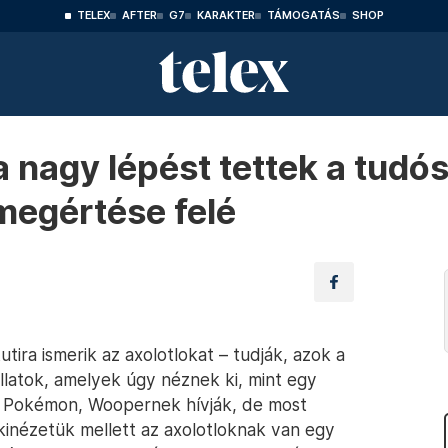
TELEX
AFTER
G7
KARAKTER
TÁMOGATÁS
SHOP
a nagy lépést tettek a tudó
megértése felé
tira ismerik az axolotlokat – tudják, azok a
llatok, amelyek úgy néznek ki, mint egy
ű Pokémon, Woopernek hívják, de most
kinézetük mellett az axolotloknak van egy