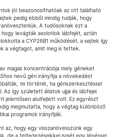
tok jól beazonosíthatóak az ott található
sejtek pedig ebből mindig tudják, hogy
jranöveszteniük. A tudósoknak ezt a
, hogy levágták axolotlok lábfejét, aztán
blokkolta a CYP26B1 működését. a sejtek így
ük a végtagot, amit meg is tettek.
sav magas koncentrációja mely géneket
Shox
nevű gén irányítja a növekedést
óbálták, mi történik, ha génszerkesztéssel
 Az így született állatok ujjai és lábfejei
t jelentősen alulfejlett volt. Ez egyrészt
edig megmutatta, hogy a végtag különböző
kai programok irányítják.
nt az, hogy egy visszanövesszünk egy
ik, de a felfedezéseikkel ismét egy lépéssel