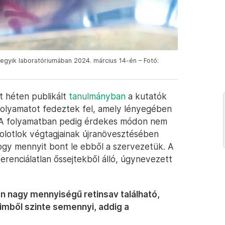
t egyik laboratóriumában 2024. március 14-én – Fotó:
 héten publikált
tanulmányban
a kutatók
folyamatot fedeztek fel, amely lényegében
 A folyamatban pedig érdekes módon nem
olotlok végtagjainak újranövesztésében
ogy mennyit bont le ebből a szervezetük. A
ferenciálatlan őssejtekből álló, úgynevezett
yon nagy mennyiségű retinsav található,
imből szinte semennyi, addig a