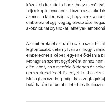
közelebb kerültek ahhoz, hogy megértsék
teljes képtelenségnek, hiszen az axolotl
azonos, a különbség az, hogy ezek a gé
embereknél egy végtag elvesztése hegese
axolotloknál olyanokat, amelyek embrionális
Az embereknél ez az út csak a születés előt
legfontosabb célja nyilván az, hogy valah
embereknél is képes legyen előidézni a b
Monaghan szerint egyébként ehhez nem is
elég lehet, ha a megfelelő időben és hel
génszerkesztéssel. Ez egyébként a jelenle
Monaghan szerint pedig, ha a végtagok ú
belátható időn belül is lehetne alkalmazni.