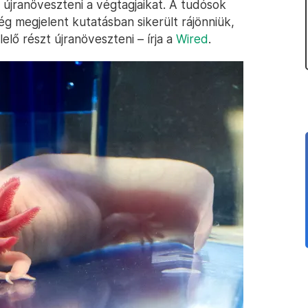
újranöveszteni a végtagjaikat. A tudósok
ég megjelent kutatásban sikerült rájönniük,
elő részt újranöveszteni – írja a
Wired
.