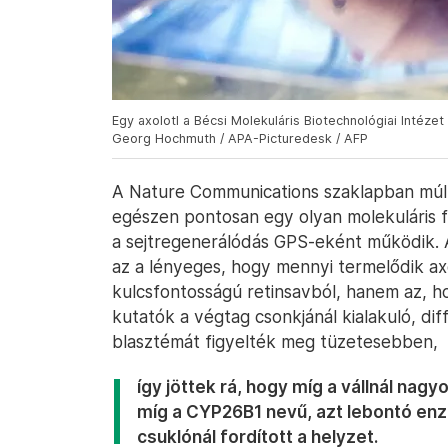
Egy axolotl a Bécsi Molekuláris Biotechnológiai Intéze
Georg Hochmuth / APA-Picturedesk / AFP
A Nature Communications szaklapban múlt
egészen pontosan egy olyan molekuláris 
a sejtregenerálódás GPS-eként működik.
az a lényeges, hogy mennyi termelődik ax
kulcsfontosságú retinsavból, hanem az, h
kutatók a végtag csonkjánál kialakuló, dif
blasztémát figyelték meg tüzetesebben,
így jöttek rá, hogy míg a vállnál nag
míg a CYP26B1 nevű, azt lebontó enz
csuklónál fordított a helyzet.