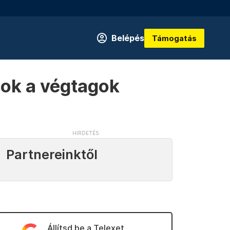
Belépés
Támogatás
sok a végtagok
Partnereinktől
Állítsd be a Telexet