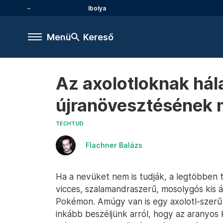
Ibolya
Menü
Kereső
Az axolotloknak hál
újranövesztésének 
TECHTUD
Flachner Balázs
Ha a nevüket nem is tudják, a legtöbben tu
vicces, szalamandraszerű, mosolygós kis á
Pokémon. Amúgy van is egy axolotl-szer
inkább beszéljünk arról, hogy az aranyos 