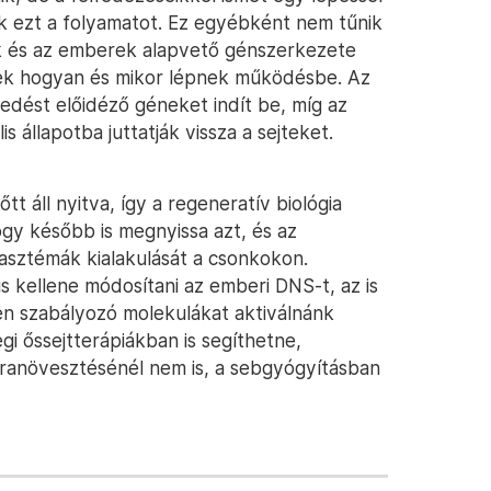
 ezt a folyamatot. Ez egyébként nem tűnik
ok és az emberek alapvető génszerkezete
nek hogyan és mikor lépnek működésbe. Az
dést előidéző géneket indít be, míg az
 állapotba juttatják vissza a sejteket.
t áll nyitva, így a regeneratív biológia
ogy később is megnyissa azt, és az
lasztémák kialakulását a csonkokon.
 kellene módosítani az emberi DNS-t, az is
yen szabályozó molekulákat aktiválnánk
gi őssejtterápiákban is segíthetne,
jranövesztésénél nem is, a sebgyógyításban