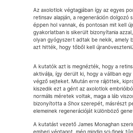
Az axolotlok végtagjában így az egyes pon
retinsav alapján, a regeneráción dolgozó 
éppen hol vannak, és pontosan mit kell ú
gyakorlatban is sikerült bizonyítania azzal
olyan gyógyszert adtak be nekik, amely 
azt hitték, hogy tőből kell újranöveszteni
A kutatók azt is megnézték, hogy a retin
aktiválja, így derült ki, hogy a vállban egy
végző sejteket. Miután erre rájöttek, kipr
kiszedik ezt a gént az axolotlok embrióiból.
normális méretek voltak, maga a láb viszon
bizonyította a
Shox
szerepét, másrészt p
elemeinek regenerációját különböző geneti
A kutatást vezető James Monaghan szeri
emberi végtagot, még mindig sci-finek tűn