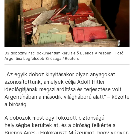
83 doboznyi náci dokumentum került elő Buenos Airesben – Fotó:
Argentína Legfelsőbb Bírósága / Reuters
„Az egyik doboz kinyitásakor olyan anyagokat
azonosítottunk, amelyek célja Adolf Hitler
ideológiájának megszilárdítása és terjesztése volt
Argentínában a második világháború alatt” – közölte
a bíróság.
A dobozok most egy fokozott biztonságú
helyiségbe kerültek át, és a bíróság felkérte a
Buenos Aires-i Holokauszt Múzeumot, hogy vegyen