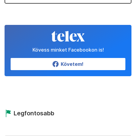
Kövess minket Facebookon is!
Követem!
Legfontosabb