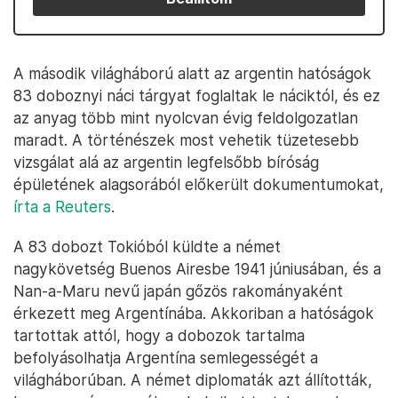
A második világháború alatt az argentin hatóságok
83 doboznyi náci tárgyat foglaltak le náciktól, és ez
az anyag több mint nyolcvan évig feldolgozatlan
maradt. A történészek most vehetik tüzetesebb
vizsgálat alá az argentin legfelsőbb bíróság
épületének alagsorából előkerült dokumentumokat,
írta a Reuters
.
A 83 dobozt Tokióból küldte a német
nagykövetség Buenos Airesbe 1941 júniusában, és a
Nan-a-Maru nevű japán gőzös rakományaként
érkezett meg Argentínába. Akkoriban a hatóságok
tartottak attól, hogy a dobozok tartalma
befolyásolhatja Argentína semlegességét a
világháborúban. A német diplomaták azt állították,