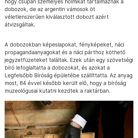
hogy csupán személyes holmikat tartalmaznak a
dobozok, de az argentin vámosok öt
véletlenszerűen kiválasztott dobozt azért
átvizsgáltak.
A dobozokban képeslapokat, fényképeket, náci
propagandaanyagokat és a náci párthoz köthető
jegyzetfüzeteket találtak. Ezek után egy szövetségi
bíró lefoglaltatta a dobozokat, és azokat a
Legfelsőbb Bíróság épületébe szállíttatta. Az anyag
most, 84 évvel később került elő, hogy a bíróság
muzeológusai kutatni kezdtek a raktárban.