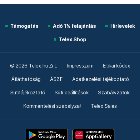
Támogatás
Adó 1% felajánlás
Hírlevelek
Telex Shop
© 2026 Telex.hu Zrt.
Impresszum
Etikai kódex
Átláthatóság
ÁSZF
Adatkezelési tájékoztató
Sütitájékoztató
Süti beállítások
Szabályzatok
Kommentelési szabályzat
Telex Sales