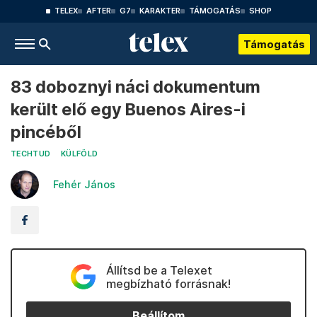
TELEX
AFTER
G7
KARAKTER
TÁMOGATÁS
SHOP
Támogatás
83 doboznyi náci dokumentum
került elő egy Buenos Aires-i
pincéből
TECHTUD
KÜLFÖLD
Fehér János
Állítsd be a Telexet
megbízható forrásnak!
Beállítom