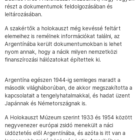
részt a dokumentumok feldolgozásában és
leltározásában.
A szakértők a holokauszt még kevéssé feltárt
elemeihez is remélnek információkat találni, az
Argentínába került dokumentumokban is lehet
nyom annak, hogy a nácik milyen nemzetközi
finanszírozási hálózatokat építettek ki.
Argentína egészen 1944-ig semleges maradt a
második világháborúban, de akkor megszakította a
kapcsolatait a tengelyhatalmakkal, és hadat üzent
Japánnak és Németországnak is.
A Holokauszt Múzeum szerint 1933 és 1954 között
negyvenezer európai zsidó menekült a náci
üldöztetés elől Argentínába, és azóta is itt van a