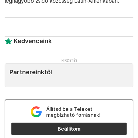
legnagyobb zsidó közösség Latin-Amerikában.
Kedvenceink
Partnereinktől
Állítsd be a Telexet
megbízható forrásnak!
Beállítom