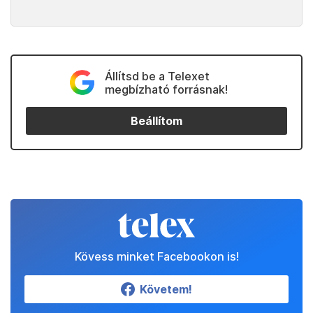
Állítsd be a Telexet
megbízható forrásnak!
Beállítom
Kövess minket Facebookon is!
Követem!