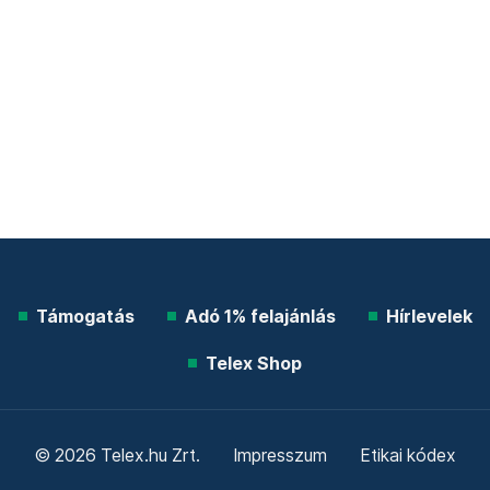
Támogatás
Adó 1% felajánlás
Hírlevelek
Telex Shop
© 2026 Telex.hu Zrt.
Impresszum
Etikai kódex