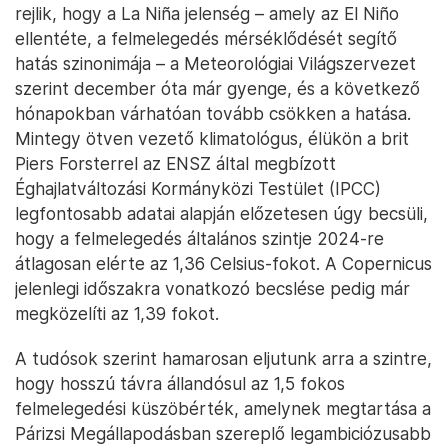
rejlik, hogy a La Niña jelenség – amely az El Niño
ellentéte, a felmelegedés mérséklődését segítő
hatás szinonimája – a Meteorológiai Világszervezet
szerint december óta már gyenge, és a következő
hónapokban várhatóan tovább csökken a hatása.
Mintegy ötven vezető klimatológus, élükön a brit
Piers Forsterrel az ENSZ által megbízott
Éghajlatváltozási Kormányközi Testület (IPCC)
legfontosabb adatai alapján előzetesen úgy becsüli,
hogy a felmelegedés általános szintje 2024-re
átlagosan elérte az 1,36 Celsius-fokot. A Copernicus
jelenlegi időszakra vonatkozó becslése pedig már
megközelíti az 1,39 fokot.
A tudósok szerint hamarosan eljutunk arra a szintre,
hogy hosszú távra állandósul az 1,5 fokos
felmelegedési küszöbérték, amelynek megtartása a
Párizsi Megállapodásban szereplő legambiciózusabb