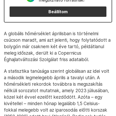
megbízható forrásnak!
Beállítom
A globális hőmérséklet áprilisban is történelmi
csúcson maradt, ami azt jelenti, hogy folytatódott a
bolygón már csaknem két éve tartó, példátlanul
meleg időszak, derült ki a Copernicus
Éghajlatváltozási Szolgálat friss adataiból.
A statisztika tanúsága szerint globálisan az idei volt
a második legmelegebb április a tavalyi után. A
hőmérsékleti rekordok továbbra is megszakítás
nélküli sorozatot mutatnak, amely 2023 júliusában,
közel két évvel ezelőtt kezdődött. Azóta – egy
kivétellel – minden hónap legalább 1,5 Celsius-
fokkal melegebb volt az iparosodás előtti korszak