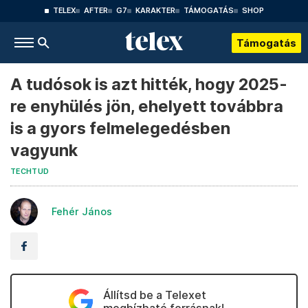
TELEX
AFTER
G7
KARAKTER
TÁMOGATÁS
SHOP
Támogatás
A tudósok is azt hitték, hogy 2025-
re enyhülés jön, ehelyett továbbra
is a gyors felmelegedésben
vagyunk
TECHTUD
Fehér János
Állítsd be a Telexet