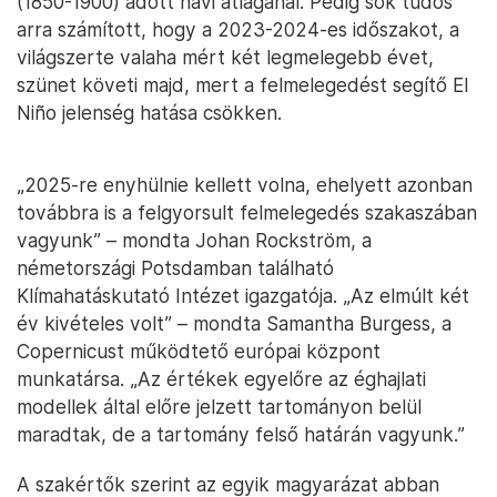
(1850-1900) adott havi átlagánál. Pedig sok tudós
arra számított, hogy a 2023-2024-es időszakot, a
világszerte valaha mért két legmelegebb évet,
szünet követi majd, mert a felmelegedést segítő El
Niño jelenség hatása csökken.
„2025-re enyhülnie kellett volna, ehelyett azonban
továbbra is a felgyorsult felmelegedés szakaszában
vagyunk” – mondta Johan Rockström, a
németországi Potsdamban található
Klímahatáskutató Intézet igazgatója. „Az elmúlt két
év kivételes volt” – mondta Samantha Burgess, a
Copernicust működtető európai központ
munkatársa. „Az értékek egyelőre az éghajlati
modellek által előre jelzett tartományon belül
maradtak, de a tartomány felső határán vagyunk.”
A szakértők szerint az egyik magyarázat abban