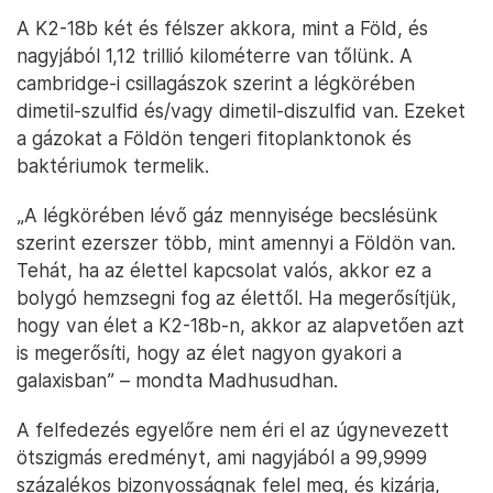
A K2-18b két és félszer akkora, mint a Föld, és
nagyjából 1,12 trillió kilométerre van tőlünk. A
cambridge-i csillagászok szerint a légkörében
dimetil-szulfid és/vagy dimetil-diszulfid van. Ezeket
a gázokat a Földön tengeri fitoplanktonok és
baktériumok termelik.
„A légkörében lévő gáz mennyisége becslésünk
szerint ezerszer több, mint amennyi a Földön van.
Tehát, ha az élettel kapcsolat valós, akkor ez a
bolygó hemzsegni fog az élettől. Ha megerősítjük,
hogy van élet a K2-18b-n, akkor az alapvetően azt
is megerősíti, hogy az élet nagyon gyakori a
galaxisban” – mondta Madhusudhan.
A felfedezés egyelőre nem éri el az úgynevezett
ötszigmás eredményt, ami nagyjából a 99,9999
százalékos bizonyosságnak felel meg, és kizárja,