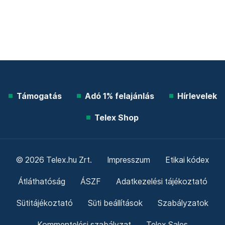
Támogatás
Adó 1% felajánlás
Hírlevelek
Telex Shop
© 2026 Telex.hu Zrt.
Impresszum
Etikai kódex
Átláthatóság
ÁSZF
Adatkezelési tájékoztató
Sütitájékoztató
Süti beállítások
Szabályzatok
Kommentelési szabályzat
Telex Sales