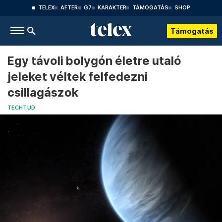
TELEX
AFTER
G7
KARAKTER
TÁMOGATÁS
SHOP
Támogatás
Egy távoli bolygón életre utaló
jeleket véltek felfedezni
csillagászok
TECHTUD