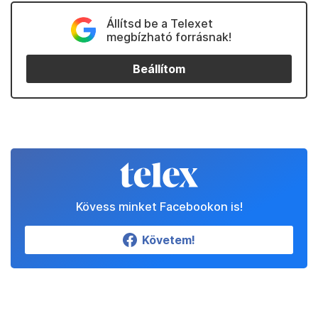
Állítsd be a Telexet
megbízható forrásnak!
Beállítom
Kövess minket Facebookon is!
Követem!