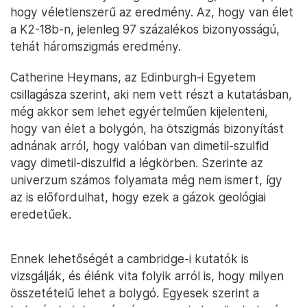
hogy véletlenszerű az eredmény. Az, hogy van élet
a K2-18b-n, jelenleg 97 százalékos bizonyosságú,
tehát háromszigmás eredmény.
Catherine Heymans, az Edinburgh-i Egyetem
csillagásza szerint, aki nem vett részt a kutatásban,
még akkor sem lehet egyértelműen kijelenteni,
hogy van élet a bolygón, ha ötszigmás bizonyítást
adnának arról, hogy valóban van dimetil-szulfid
vagy dimetil-diszulfid a légkörben. Szerinte az
univerzum számos folyamata még nem ismert, így
az is előfordulhat, hogy ezek a gázok geológiai
eredetűek.
Ennek lehetőségét a cambridge-i kutatók is
vizsgálják, és élénk vita folyik arról is, hogy milyen
összetételű lehet a bolygó. Egyesek szerint a