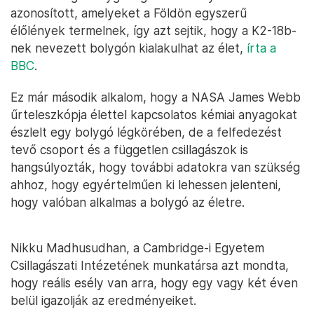
azonosított, amelyeket a Földön egyszerű
élőlények termelnek, így azt sejtik, hogy a K2-18b-
nek nevezett bolygón kialakulhat az élet,
írta a
BBC
.
Ez már második alkalom, hogy a NASA James Webb
űrteleszkópja élettel kapcsolatos kémiai anyagokat
észlelt egy bolygó légkörében, de a felfedezést
tevő csoport és a független csillagászok is
hangsúlyozták, hogy további adatokra van szükség
ahhoz, hogy egyértelműen ki lehessen jelenteni,
hogy valóban alkalmas a bolygó az életre.
Nikku Madhusudhan, a Cambridge-i Egyetem
Csillagászati Intézetének munkatársa azt mondta,
hogy reális esély van arra, hogy egy vagy két éven
belül igazolják az eredményeiket.