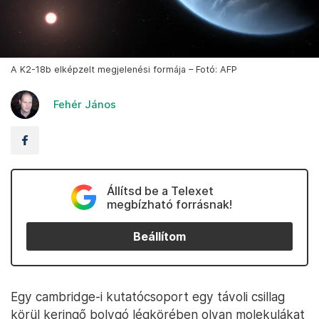
A K2-18b elképzelt megjelenési formája – Fotó: AFP
Fehér János
Állítsd be a Telexet
megbízható forrásnak!
Beállítom
Egy cambridge-i kutatócsoport egy távoli csillag
körül keringő bolygó légkörében olyan molekulákat