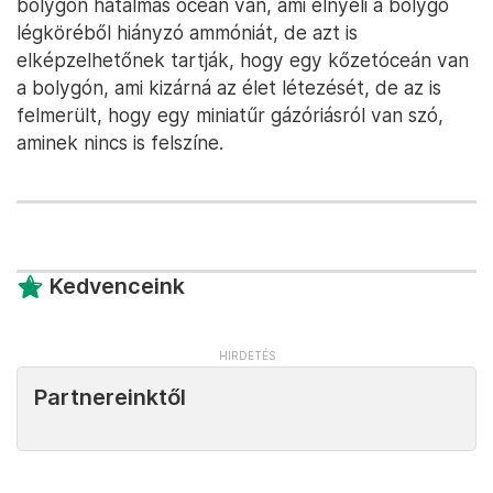
bolygón hatalmas óceán van, ami elnyeli a bolygó
légköréből hiányzó ammóniát, de azt is
elképzelhetőnek tartják, hogy egy kőzetóceán van
a bolygón, ami kizárná az élet létezését, de az is
felmerült, hogy egy miniatűr gázóriásról van szó,
aminek nincs is felszíne.
Kedvenceink
Partnereinktől