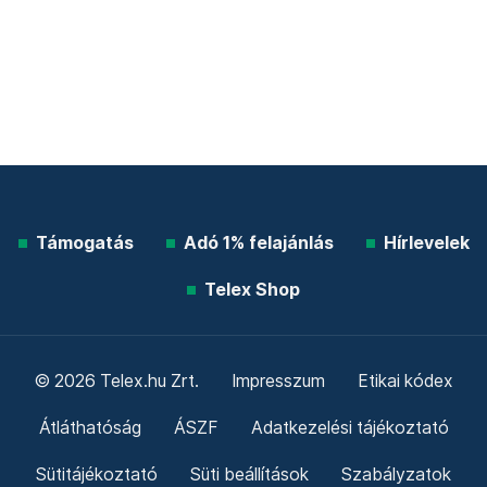
Támogatás
Adó 1% felajánlás
Hírlevelek
Telex Shop
© 2026 Telex.hu Zrt.
Impresszum
Etikai kódex
Átláthatóság
ÁSZF
Adatkezelési tájékoztató
Sütitájékoztató
Süti beállítások
Szabályzatok