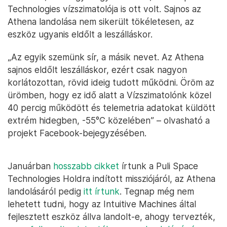
Technologies vízszimatolója is ott volt. Sajnos az
Athena landolása nem sikerült tökéletesen, az
eszköz ugyanis eldőlt a leszálláskor.
„Az egyik szemünk sír, a másik nevet. Az Athena
sajnos eldőlt leszálláskor, ezért csak nagyon
korlátozottan, rövid ideig tudott működni. Öröm az
ürömben, hogy ez idő alatt a Vízszimatolónk közel
40 percig működött és telemetria adatokat küldött
extrém hidegben, -55°C közelében” – olvasható a
projekt Facebook-bejegyzésében.
Januárban
hosszabb cikket
írtunk a Puli Space
Technologies Holdra indított missziójáról, az Athena
landolásáról pedig
itt írtunk
. Tegnap még nem
lehetett tudni, hogy az Intuitive Machines által
fejlesztett eszköz állva landolt-e, ahogy tervezték,