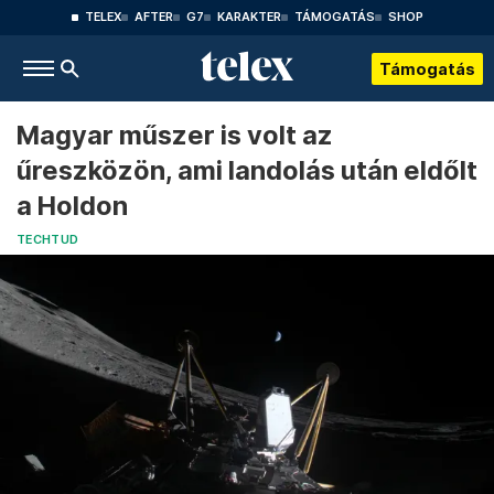
TELEX
AFTER
G7
KARAKTER
TÁMOGATÁS
SHOP
Támogatás
Magyar műszer is volt az
űreszközön, ami landolás után eldőlt
a Holdon
TECHTUD