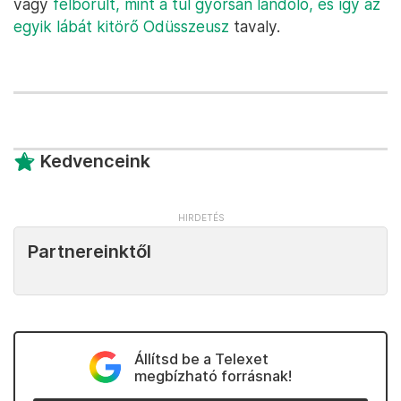
vagy
felborult, mint a túl gyorsan landoló, és így az
egyik lábát kitörő Odüsszeusz
tavaly.
Kedvenceink
Partnereinktől
Állítsd be a Telexet
megbízható forrásnak!