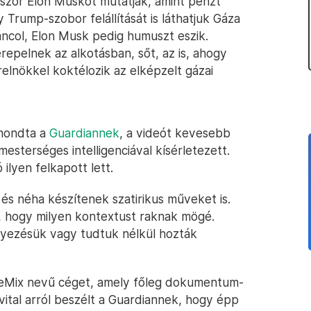
lőször Elon Muskot mutatják, amint pénzt
Trump-szobor felállítását is láthatjuk Gáza
áncol, Elon Musk pedig humuszt eszik.
erepelnek az alkotásban, sőt, az is, ahogy
relnökkel koktélozik az elképzelt gázai
 mondta a
Guardiannek
, a videót kevesebb
mesterséges intelligenciával kísérletezett.
ilyen felkapott lett.
 és néha készítenek szatirikus műveket is.
a, hogy milyen kontextust raknak mögé.
gyezésük vagy tudtuk nélkül hozták
EyeMix nevű céget, amely főleg dokumentum-
vital arról beszélt a Guardiannek, hogy épp