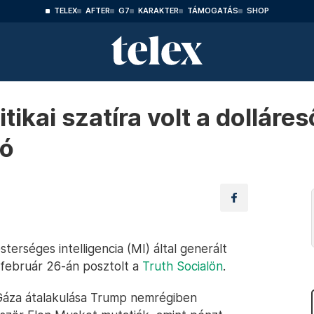
TELEX
AFTER
G7
KARAKTER
TÁMOGATÁS
SHOP
itikai szatíra volt a dolláre
eó
sterséges intelligencia (MI) által generált
 február 26-án posztolt a
Truth Socialön
.
Gáza átalakulása Trump nemrégiben