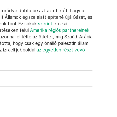
m törődve dobta be azt az ötletét, hogy a
lt Államok égisze alatt építené újjá Gázát, és
rületből. Ez sokak
szerint
etnikai
vetéseken felül
Amerika régiós partnereinek
azonnal elítélte az ötletet, míg Szaúd-Arábia
otta, hogy csak egy önálló palesztin állam
 izraeli jobboldal
az egyetlen részt vevő