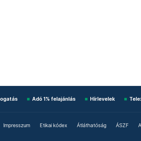
ogatás
Adó 1% felajánlás
Hírlevelek
Tele
Impresszum
Etikai kódex
Átláthatóság
ÁSZF
A
Süti beállítások
Szabályzatok
Kommentelési szabály