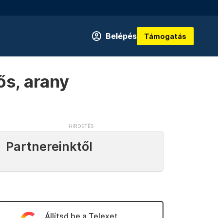
Belépés
Támogatás
sős, arany
Partnereinktől
Állítsd be a Telexet