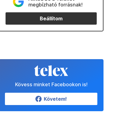
megbízható forrásnak!
Beállítom
Kövess minket Facebookon is!
Követem!