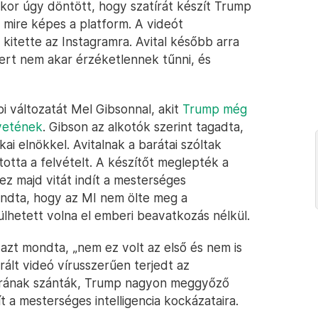
mikor úgy döntött, hogy szatírát készít Trump
, mire képes a platform. A videót
 kitette az Instagramra. Avital később arra
 mert nem akar érzéketlennek tűnni, és
i változatát Mel Gibsonnal, akit
Trump még
vetének
. Gibson az alkotók szerint tagadta,
i elnökkel. Avitalnak a barátai szóltak
totta a felvételt. A készítőt meglepték a
ez majd vitát indít a mesterséges
 mondta, hogy az MI nem ölte meg a
ülhetett volna el emberi beavatkozás nélkül.
 azt mondta, „nem ez volt az első és nem is
rált videó vírusszerűen terjedt az
atírának szánták, Trump nagyon meggyőző
t a mesterséges intelligencia kockázataira.