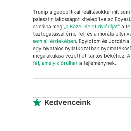
Trump a geopolitikai realitásokkal mit se
palesztin lakosságot kitelepítve az Egyesü
csinálná meg
„a Közel-Kelet riviéráját”
a te
tisztogatással érne fel, és a morális ellen
sem áll érdekében
. Egyiptom és Jordánia 
egy hivatalos nyilatkozatban nyomatékosít
megalakulása vezethet tartós békéhez. Az
fél, amelyik örülhet
a fejleménynek.
Kedvenceink