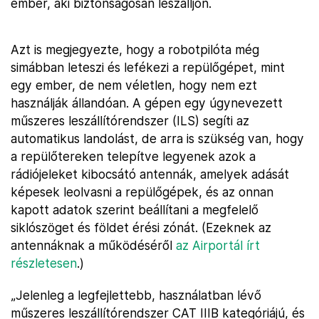
ember, aki biztonságosan leszálljon.
Azt is megjegyezte, hogy a robotpilóta még
simábban leteszi és lefékezi a repülőgépet, mint
egy ember, de nem véletlen, hogy nem ezt
használják állandóan. A gépen egy úgynevezett
műszeres leszállítórendszer (ILS) segíti az
automatikus landolást, de arra is szükség van, hogy
a repülőtereken telepítve legyenek azok a
rádiójeleket kibocsátó antennák, amelyek adását
képesek leolvasni a repülőgépek, és az onnan
kapott adatok szerint beállítani a megfelelő
siklószöget és földet érési zónát. (Ezeknek az
antennáknak a működéséről
az Airportál írt
részletesen
.)
„Jelenleg a legfejlettebb, használatban lévő
műszeres leszállítórendszer CAT IIIB kategóriájú, és