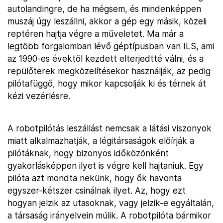
autolandingre, de ha mégsem, és mindenképpen
muszáj úgy leszállni, akkor a gép egy másik, közeli
reptéren hajtja végre a műveletet. Ma már a
legtöbb forgalomban lévő géptípusban van ILS, ami
az 1990-es évektől kezdett elterjedtté válni, és a
repülőterek megközelítésekor használják, az pedig
pilótafüggő, hogy mikor kapcsolják ki és térnek át
kézi vezérlésre.
A robotpilótás leszállást nemcsak a látási viszonyok
miatt alkalmazhatják, a légitársaságok előírják a
pilótáknak, hogy bizonyos időközönként
gyakorlásképpen ilyet is végre kell hajtaniuk. Egy
pilóta azt mondta nekünk, hogy ők havonta
egyszer-kétszer csinálnak ilyet. Az, hogy ezt
hogyan jelzik az utasoknak, vagy jelzik-e egyáltalán,
a társaság irányelvein múlik. A robotpilóta bármikor