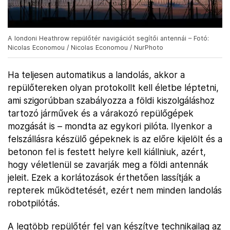
A londoni Heathrow repülőtér navigációt segítői antennái – Fotó:
Nicolas Economou / Nicolas Economou / NurPhoto
Ha teljesen automatikus a landolás, akkor a
repülőtereken olyan protokollt kell életbe léptetni,
ami szigorúbban szabályozza a földi kiszolgáláshoz
tartozó járművek és a várakozó repülőgépek
mozgását is – mondta az egykori pilóta. Ilyenkor a
felszállásra készülő gépeknek is az előre kijelölt és a
betonon fel is festett helyre kell kiállniuk, azért,
hogy véletlenül se zavarják meg a földi antennák
jeleit. Ezek a korlátozások érthetően lassítják a
repterek működtetését, ezért nem minden landolás
robotpilótás.
A legtöbb repülőtér fel van készítve technikailag az