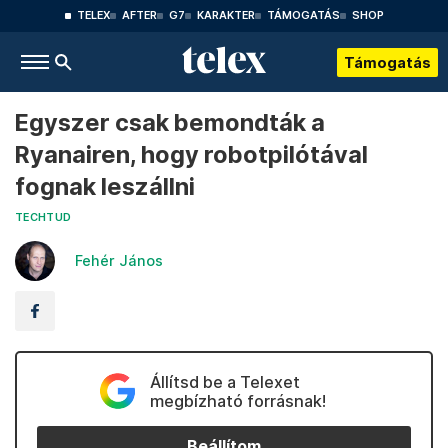
TELEX
AFTER
G7
KARAKTER
TÁMOGATÁS
SHOP
Támogatás
Egyszer csak bemondták a
Ryanairen, hogy robotpilótával
fognak leszállni
TECHTUD
Fehér János
Állítsd be a Telexet
megbízható forrásnak!
Beállítom