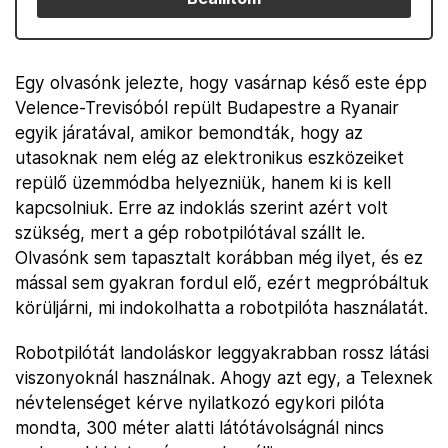
Egy olvasónk jelezte, hogy vasárnap késő este épp
Velence-Trevisóból repült Budapestre a Ryanair
egyik járatával, amikor bemondták, hogy az
utasoknak nem elég az elektronikus eszközeiket
repülő üzemmódba helyezniük, hanem ki is kell
kapcsolniuk. Erre az indoklás szerint azért volt
szükség, mert a gép robotpilótával szállt le.
Olvasónk sem tapasztalt korábban még ilyet, és ez
mással sem gyakran fordul elő, ezért megpróbáltuk
körüljárni, mi indokolhatta a robotpilóta használatát.
Robotpilótát landoláskor leggyakrabban rossz látási
viszonyoknál használnak. Ahogy azt egy, a Telexnek
névtelenséget kérve nyilatkozó egykori pilóta
mondta, 300 méter alatti látótávolságnál nincs