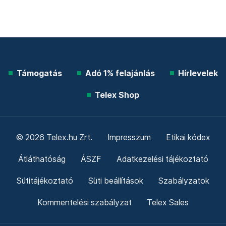
Támogatás
Adó 1% felajánlás
Hírlevelek
Telex Shop
© 2026 Telex.hu Zrt.
Impresszum
Etikai kódex
Átláthatóság
ÁSZF
Adatkezelési tájékoztató
Sütitájékoztató
Süti beállítások
Szabályzatok
Kommentelési szabályzat
Telex Sales