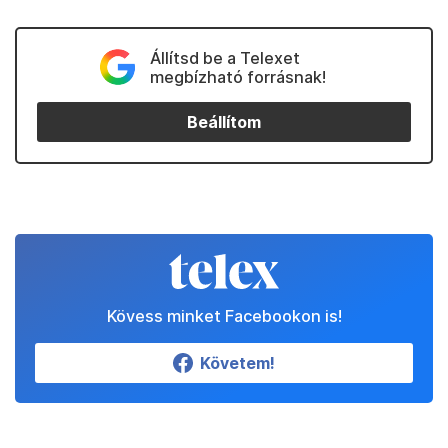
Állítsd be a Telexet
megbízható forrásnak!
Beállítom
Kövess minket Facebookon is!
Követem!