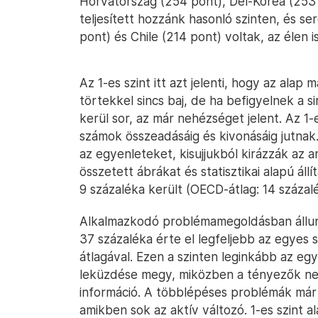
Horvátország (254 pont), Dél-Korea (253
teljesített hozzánk hasonló szinten, és se
pont) és Chile (214 pont) voltak, az élen 
Az 1-es szint itt azt jelenti, hogy az al
törtekkel sincs baj, de ha befigyelnek a
kerül sor, az már nehézséget jelent. Az 1-e
számok összeadásáig és kivonásáig jutnak.
az egyenleteket, kisujjukból kirázzák az 
összetett ábrákat és statisztikai alapú á
9 százaléka került (OECD-átlag: 14 százalé
Alkalmazkodó problémamegoldásban állunk
37 százaléka érte el legfeljebb az egyes
átlagával. Ezen a szinten leginkább az e
leküzdése megy, miközben a tényezők nem
információ. A többlépéses problémák már
amikben sok az aktív változó. 1-es szint a