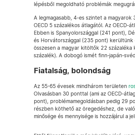
lépésből megoldható problémák megugrá
A legmagasabb, 4-es szintet a magyarok 3
OECD 5 százalékos átlagától. Az OECD-átl
Ebben is Spanyolországgal (241 pont), Dél
és Horvátországgal (235 pont) kerültün
összesen a magyar kitöltők 22 százaléka k
százalék). A dobogó ismét finn-japán-svéd
Fiatalság, bolondság
Az 55-65 évesek mindhárom területen
ro
Olvasásban 30 ponttal (ami az OECD-átlag
pont), problémamegoldásban pedig 29 pon
részben köthető az öregedéshez, de valós
minősége és mennyisége is hozzájárul a je