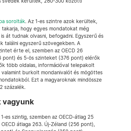
és svédek kerültek, 280-300 közötti
ba sorolták
. Az 1-es szintre azok kerültek,
azt takarja, hogy egyes mondatokat még
is át tudnak olvasni, befogadni. Egyszerű és
ak találni egyszerű szövegekben. A
zintet érte el, szemben az OECD 26
6 pont) és 5-ös szinteket (376 pont) elérők
k több oldalas, információval telepakolt
valamint burkolt mondanivalót és mögöttes
a mondatokból. Ezt a magyaroknak mindössze
2 százalék.
k vagyunk
b 1-es szintig, szemben az OECD-átlag 25
z OECD átlaga 263. Új-Zéland (256 pont),