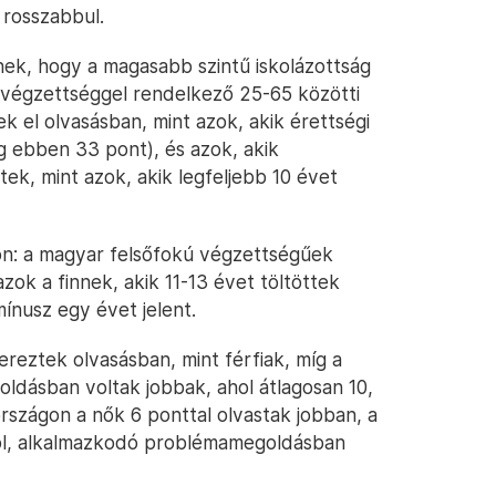
 rosszabbul.
nek, hogy a magasabb szintű iskolázottság
végzettséggel rendelkező 25-65 közötti
 el olvasásban, mint azok, akik érettségi
g ebben 33 pont), és azok, akik
tek, mint azok, akik legfeljebb 10 évet
on: a magyar felsőfokú végzettségűek
azok a finnek, akik 11-13 évet töltöttek
ínusz egy évet jelent.
reztek olvasásban, mint férfiak, míg a
ldásban voltak jobbak, ahol átlagosan 10,
országon a nők 6 ponttal olvastak jobban, a
ból, alkalmazkodó problémamegoldásban