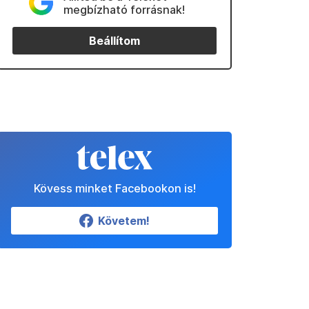
megbízható forrásnak!
Beállítom
Kövess minket Facebookon is!
Követem!