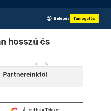
Belépés
Támogatás
án hosszú és
Partnereinktől
Állítsd be a Telexet