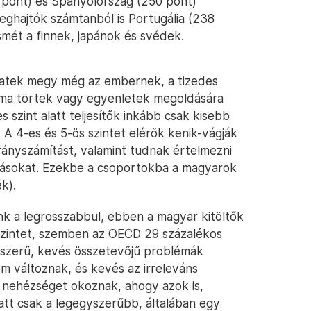
 pont) és Spanyolország (250 pont)
reghajtók számtanból is Portugália (238
ismét a finnek, japánok és svédek.
ap matek megy még az embernek, a tizedes
 sima törtek vagy egyenletek megoldására
s szint alatt teljesítők inkább csak kisebb
 A 4-es és 5-ös szintet elérők kenik-vágják
arányszámítást, valamint tudnak értelmezni
llításokat. Ezekbe a csoportokba a magyarok
k).
 a legrosszabbul, ebben a magyar kitöltők
 szintet, szemben az OECD 29 százalékos
gyszerű, kevés összetevőjű problémák
 változnak, és kevés az irreleváns
 nehézséget okoznak, ahogy azok is,
latt csak a legegyszerűbb, általában egy