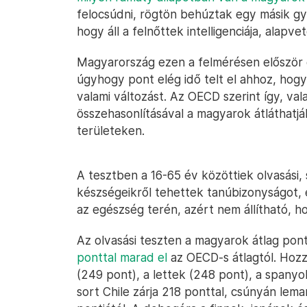
felocsúdni, rögtön behúztak egy másik g
hogy áll a felnőttek intelligenciája, alapve
Magyarország ezen a felmérésen először é
úgyhogy pont elég idő telt el ahhoz, hog
valami változást. Az OECD szerint így, va
összehasonlításával a magyarok átláthatj
területeken.
A tesztben a 16-65 év közöttiek olvasási
készségeikről tehettek tanúbizonyságot, 
az egészség terén, azért nem állítható, hog
Az olvasási teszten a magyarok átlag pon
ponttal marad el
az OECD-s átlagtól. Hozz
(249 pont), a lettek (248 pont), a spanyo
sort Chile zárja 218 ponttal, csúnyán lema