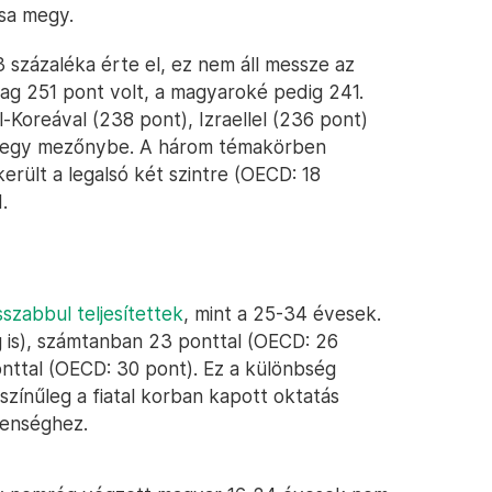
sa megy.
 százaléka érte el, ez nem áll messze az
ag 251 pont volt, a magyaroké pedig 241.
-Koreával (238 pont), Izraellel (236 pont)
k egy mezőnybe. A három témakörben
erült a legalsó két szintre (OECD: 18
.
sszabbul teljesítettek
, mint a 25-34 évesek.
 is), számtanban 23 ponttal (OECD: 26
ttal (OECD: 30 pont). Ez a különbség
zínűleg a fiatal korban kapott oktatás
lenséghez.