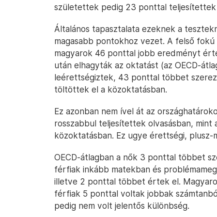
születettek pedig 23 ponttal teljesítettek
Általános tapasztalata ezeknek a tesztek
magasabb pontokhoz vezet. A felső fokú 
magyarok 46 ponttal jobb eredményt értek
után elhagyták az oktatást (az OECD-átla
leérettségiztek, 43 ponttal többet szerez
töltöttek el a közoktatásban.
Ez azonban nem ível át az országhatárok
rosszabbul teljesítettek olvasásban, mint 
közoktatásban. Ez ugye érettségi, plusz-m
OECD-átlagban a nők 3 ponttal többet sze
férfiak inkább matekban és problémamego
illetve 2 ponttal többet értek el. Magyar
férfiak 5 ponttal voltak jobbak számtan
pedig nem volt jelentős különbség.