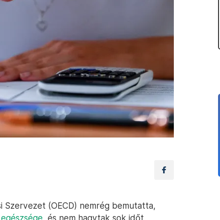
si Szervezet (OECD) nemrég bemutatta,
k egészsége
, és nem hagytak sok időt