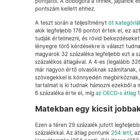
pontjától. A dobogóra a finnek, japánok 
pontszám kellett ehhez.
A teszt során a teljesítményt
öt kategóriá
akik legfeljebb 176 pontot értek el, ez 
tudják értelmezni, és rövid bekezdéseket 
lényegre törő kérdésekre is választ tudn
magyarok 32 százaléka legfeljebb ezt a s
százalékos átlagával. A 4-es (legalább 32
már nagyon értő olvasóknak számítanak, ő
szövegekkel is könnyedén megbirkóznak, 
tartalmat is ki tudnak hámozni ezekből 
6 százaléka érte el, míg
az OECD-s átlag
1
Matekban egy kicsit jobba
Ezen a téren 29 százalék jutott legfeljeb
százalékkal. Az átlag pontunk
254 lett
, a