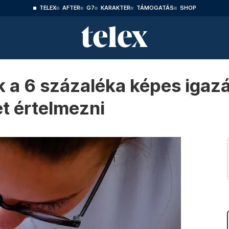
TELEX
AFTER
G7
KARAKTER
TÁMOGATÁS
SHOP
 a 6 százaléka képes igaz
t értelmezni