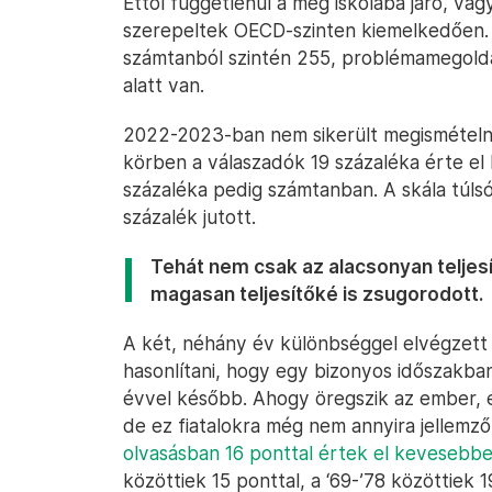
Ettől függetlenül a még iskolába járó, 
szerepeltek OECD-szinten kiemelkedően. O
számtanból szintén 255, problémamegold
alatt van.
2022-2023-ban nem sikerült megismételn
körben a válaszadók 19 százaléka érte el l
százaléka pedig számtanban. A skála túlsó
százalék jutott.
Tehát nem csak az alacsonyan teljes
magasan teljesítőké is zsugorodott.
A két, néhány év különbséggel elvégzett 
hasonlítani, hogy egy bizonyos időszakba
évvel később. Ahogy öregszik az ember, e
de ez fiatalokra még nem annyira jellemző
olvasásban 16 ponttal értek el kevesebbe
közöttiek 15 ponttal, a ‘69-’78 közöttiek 