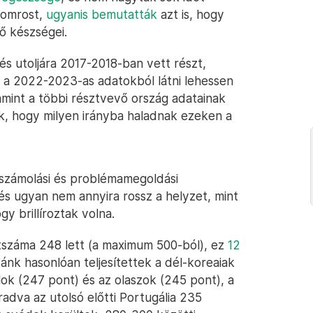
yomrost,
ugyanis bemutatták
azt is, hogy
tő készségei.
s utoljára 2017-2018-ban vett részt,
y a 2022-2023-as adatokból látni lehessen
lamint a többi résztvevő ország adatainak
ák, hogy milyen irányba haladnak ezeken a
, számolási és problémamegoldási
és ugyan nem annyira rossz a helyzet, mint
y brillíroztak volna.
tszáma 248 lett (a maximum 500-ból), ez
12
ánk hasonlóan teljesítettek a dél-koreaiak
lok (247 pont) és az olaszok (245 pont), a
radva az utolsó előtti Portugália 235