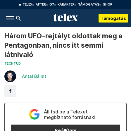
TELEX
AFTER
G7
KARAKTER
TÁMOGATÁS
SHOP
Támogatás
Három UFO-rejtélyt oldottak meg a
Pentagonban, nincs itt semmi
látnivaló
TECHTUD
Antal Bálint
Állítsd be a Telexet
megbízható forrásnak!
Beállítom