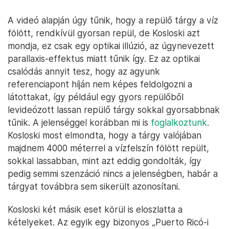
A videó alapján úgy tűnik, hogy a repülő tárgy a víz
fölött, rendkívül gyorsan repül, de Kosloski azt
mondja, ez csak egy optikai illúzió, az úgynevezett
parallaxis-effektus miatt tűnik így. Ez az optikai
csalódás annyit tesz, hogy az agyunk
referenciapont híján nem képes feldolgozni a
látottakat, így például egy gyors repülőből
levideózott lassan repülő tárgy sokkal gyorsabbnak
tűnik. A jelenséggel korábban mi is
foglalkoztunk
.
Kosloski most elmondta, hogy a tárgy valójában
majdnem 4000 méterrel a vízfelszín fölött repült,
sokkal lassabban, mint azt eddig gondolták, így
pedig semmi szenzáció nincs a jelenségben, habár a
tárgyat továbbra sem sikerült azonosítani.
Kosloski két másik eset körül is eloszlatta a
kételyeket. Az egyik egy bizonyos „Puerto Ricó-i