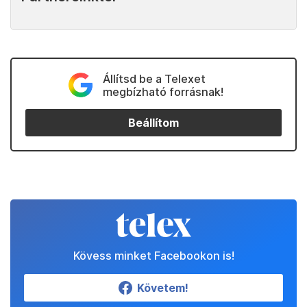
Állítsd be a Telexet
megbízható forrásnak!
Beállítom
Kövess minket Facebookon is!
Követem!