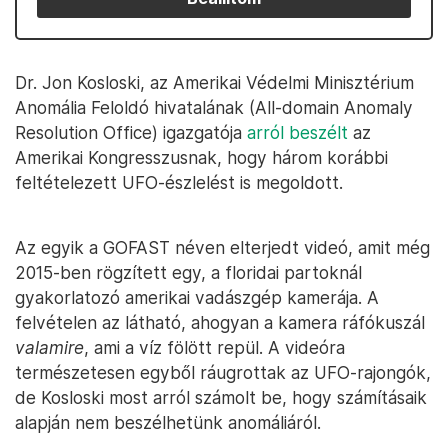
Dr. Jon Kosloski, az Amerikai Védelmi Minisztérium
Anomália Feloldó hivatalának (All-domain Anomaly
Resolution Office) igazgatója
arról beszélt
az
Amerikai Kongresszusnak, hogy három korábbi
feltételezett UFO-észlelést is megoldott.
Az egyik a GOFAST néven elterjedt videó, amit még
2015-ben rögzített egy, a floridai partoknál
gyakorlatozó amerikai vadászgép kamerája. A
felvételen az látható, ahogyan a kamera ráfókuszál
valamire
, ami a víz fölött repül. A videóra
természetesen egyből ráugrottak az UFO-rajongók,
de Kosloski most arról számolt be, hogy számításaik
alapján nem beszélhetünk anomáliáról.