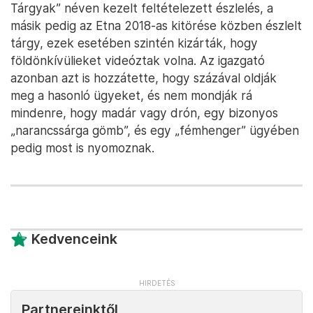
Tárgyak” néven kezelt feltételezett észlelés, a
másik pedig az Etna 2018-as kitörése közben észlelt
tárgy, ezek esetében szintén kizárták, hogy
földönkívülieket videóztak volna. Az igazgató
azonban azt is hozzátette, hogy százával oldják
meg a hasonló ügyeket, és nem mondják rá
mindenre, hogy madár vagy drón, egy bizonyos
„narancssárga gömb”, és egy „fémhenger” ügyében
pedig most is nyomoznak.
Kedvenceink
Partnereinktől