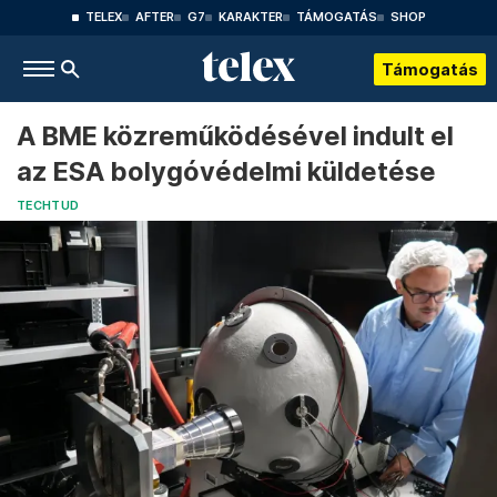
TELEX
AFTER
G7
KARAKTER
TÁMOGATÁS
SHOP
Támogatás
A BME közreműködésével indult el
az ESA bolygóvédelmi küldetése
TECHTUD