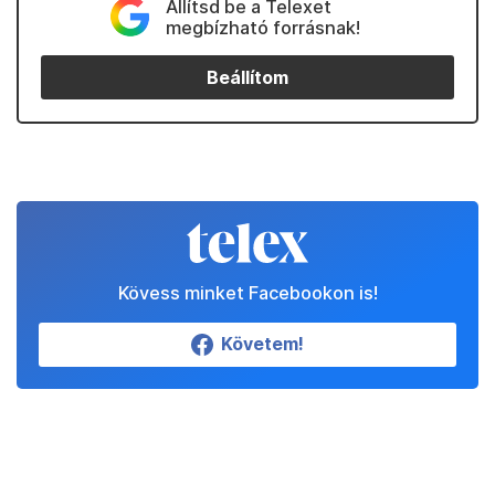
Állítsd be a Telexet
megbízható forrásnak!
Beállítom
Kövess minket Facebookon is!
Követem!