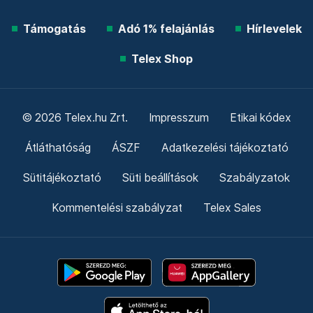
Támogatás
Adó 1% felajánlás
Hírlevelek
Telex Shop
© 2026 Telex.hu Zrt.
Impresszum
Etikai kódex
Átláthatóság
ÁSZF
Adatkezelési tájékoztató
Sütitájékoztató
Süti beállítások
Szabályzatok
Kommentelési szabályzat
Telex Sales