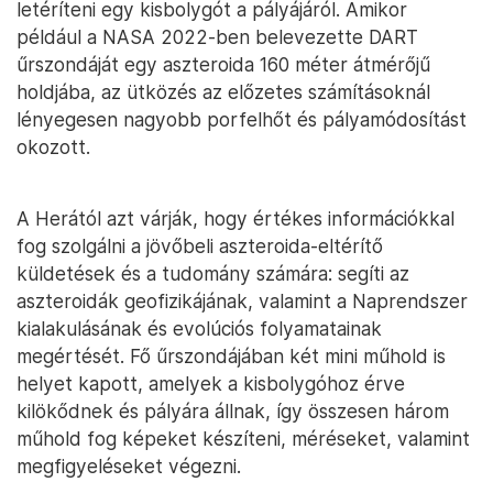
letéríteni egy kisbolygót a pályájáról. Amikor
például a NASA 2022-ben belevezette DART
űrszondáját egy aszteroida 160 méter átmérőjű
holdjába, az ütközés az előzetes számításoknál
lényegesen nagyobb porfelhőt és pályamódosítást
okozott.
A Herától azt várják, hogy értékes információkkal
fog szolgálni a jövőbeli aszteroida-eltérítő
küldetések és a tudomány számára: segíti az
aszteroidák geofizikájának, valamint a Naprendszer
kialakulásának és evolúciós folyamatainak
megértését. Fő űrszondájában két mini műhold is
helyet kapott, amelyek a kisbolygóhoz érve
kilökődnek és pályára állnak, így összesen három
műhold fog képeket készíteni, méréseket, valamint
megfigyeléseket végezni.