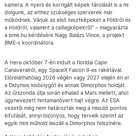
kamera. A nyers és korrigált képek tárolását is a mi
dolgunk, az ehhez szükséges szerverek már
működnek. Várjuk az első tesztképeket a Földről és
a Holdról, valamint a csillagképekről” – magyarázta
a bme.hu kérdésére Nagy Balázs Vince, a projekt
BME-s koordinátora.
A Hera október 7-én indult a floridai Cape
Canaveralról, egy SpaceX Falcon 9-es rakétával.
Előreláthatólag 2026 végén vagy 2027 elején éri el
a Didymos kisbolygót és annak Dimorphos holdját.
Az űrszonda útja során elhalad a Mars mellett, ahol
úgynevezett hintamanővert hajt végre. Az ESA
vezetői még nem határozták meg a misszió pontos
kifutását, annyi bizonyos, hogy terveik szerint az
egyik mini műhold leszáll a Dimorphos felszínére.