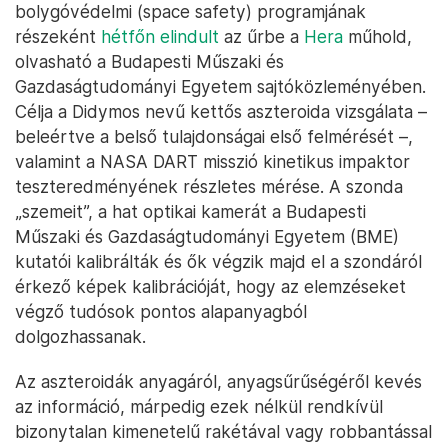
bolygóvédelmi (space safety) programjának
részeként
hétfőn elindult
az űrbe a
Hera
műhold,
olvasható a Budapesti Műszaki és
Gazdaságtudományi Egyetem sajtóközleményében.
Célja a Didymos nevű kettős aszteroida vizsgálata –
beleértve a belső tulajdonságai első felmérését –,
valamint a NASA DART misszió kinetikus impaktor
teszteredményének részletes mérése. A szonda
„szemeit”, a hat optikai kamerát a Budapesti
Műszaki és Gazdaságtudományi Egyetem (BME)
kutatói kalibrálták és ők végzik majd el a szondáról
érkező képek kalibrációját, hogy az elemzéseket
végző tudósok pontos alapanyagból
dolgozhassanak.
Az aszteroidák anyagáról, anyagsűrűségéről kevés
az információ, márpedig ezek nélkül rendkívül
bizonytalan kimenetelű rakétával vagy robbantással