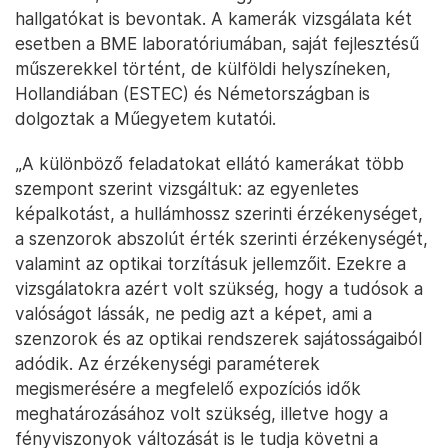
hallgatókat is bevontak. A kamerák vizsgálata két
esetben a BME laboratóriumában, saját fejlesztésű
műszerekkel történt, de külföldi helyszíneken,
Hollandiában (ESTEC) és Németországban is
dolgoztak a Műegyetem kutatói.
„A különböző feladatokat ellátó kamerákat több
szempont szerint vizsgáltuk: az egyenletes
képalkotást, a hullámhossz szerinti érzékenységet,
a szenzorok abszolút érték szerinti érzékenységét,
valamint az optikai torzításuk jellemzőit. Ezekre a
vizsgálatokra azért volt szükség, hogy a tudósok a
valóságot lássák, ne pedig azt a képet, ami a
szenzorok és az optikai rendszerek sajátosságaiból
adódik. Az érzékenységi paraméterek
megismerésére a megfelelő expozíciós idők
meghatározásához volt szükség, illetve hogy a
fényviszonyok változását is le tudja követni a