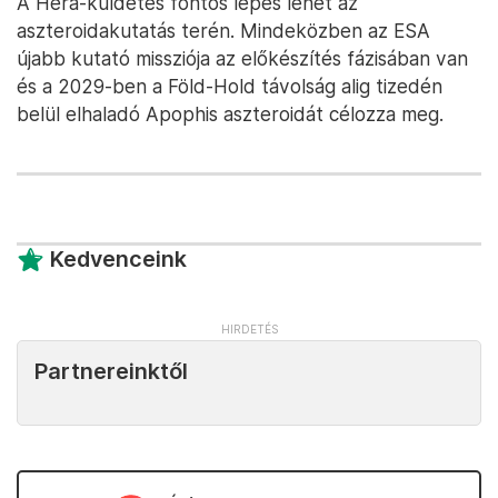
A Hera-küldetés fontos lépés lehet az
aszteroidakutatás terén. Mindeközben az ESA
újabb kutató missziója az előkészítés fázisában van
és a 2029-ben a Föld-Hold távolság alig tizedén
belül elhaladó Apophis aszteroidát célozza meg.
Kedvenceink
Partnereinktől