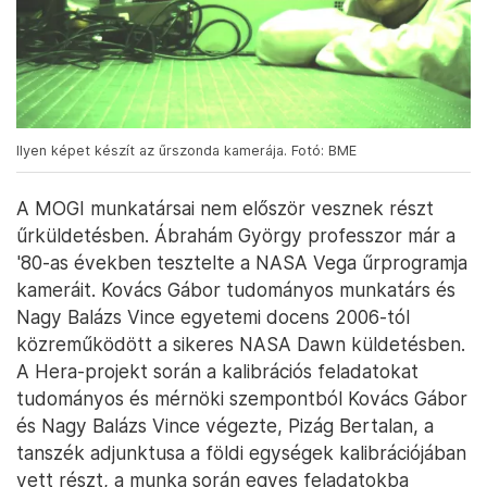
Ilyen képet készít az űrszonda kamerája. Fotó: BME
A MOGI munkatársai nem először vesznek részt
űrküldetésben. Ábrahám György professzor már a
'80-as években tesztelte a NASA Vega űrprogramja
kameráit. Kovács Gábor tudományos munkatárs és
Nagy Balázs Vince egyetemi docens 2006-tól
közreműködött a sikeres NASA Dawn küldetésben.
A Hera-projekt során a kalibrációs feladatokat
tudományos és mérnöki szempontból Kovács Gábor
és Nagy Balázs Vince végezte, Pizág Bertalan, a
tanszék adjunktusa a földi egységek kalibrációjában
vett részt, a munka során egyes feladatokba