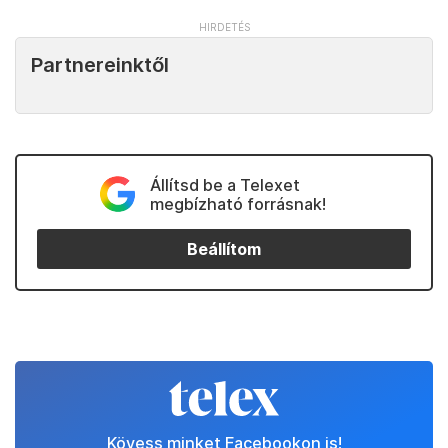
Partnereinktől
Állítsd be a Telexet
megbízható forrásnak!
Beállítom
Kövess minket Facebookon is!