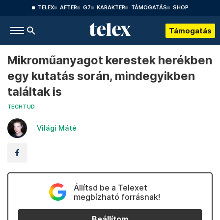
TELEX
AFTER
G7
KARAKTER
TÁMOGATÁS
SHOP
Támogatás
Mikroműanyagot kerestek herékben
egy kutatás során, mindegyikben
találtak is
TECHTUD
Világi Máté
Állítsd be a Telexet
megbízható forrásnak!
Beállítom