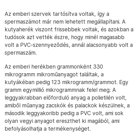
Az emberi szervek tartósítva voltak, így a
spermaszámot már nem lehetett megállapítani. A
kutyaherék viszont frissebbek voltak, és azokban a
tudósok azt vették észre, hogy minél magasabb
volt a PVC-szennyeződés, annál alacsonyabb volt a
spermaszám.
Az emberi herékben grammonként 330
mikrogramm mikroműanyagot találtak, a
kutyákéban pedig 123 mikrogramm/grammot. Egy
gramm egymillió mikrogrammnak felel meg. A
leggyakrabban előforduló anyag a polietilén volt,
amiből műanyag zacskók és palackok készülnek, a
második leggyakoribb pedig a PVC volt, ami sok
olyan vegyi anyagot ereszthet ki magából, ami
befolyásolhatja a termékenységet.