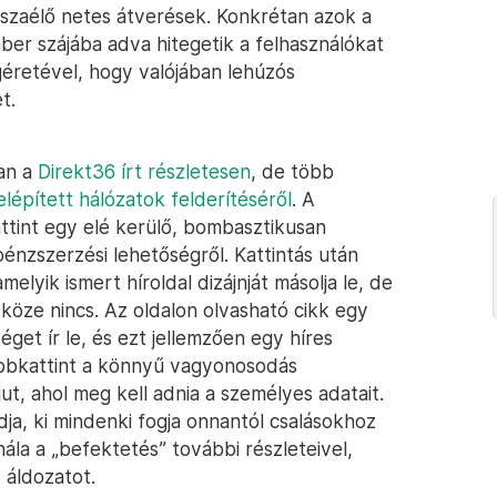
sszaélő netes átverések. Konkrétan azok a
ber szájába adva hitegetik a felhasználókat
retével, hogy valójában lehúzós
t.
ban a
Direkt36 írt részletesen
, de több
lépített hálózatok felderítéséről
. A
ttint egy elé kerülő, bombasztikusan
énzszerzési lehetőségről. Kattintás után
melyik ismert híroldal dizájnját másolja le, de
köze nincs. Az oldalon olvasható cikk egy
get ír le, és ezt jellemzően egy híres
ábbkattint a könnyű vagyonosodás
ut, ahol meg kell adnia a személyes adatait.
dja, ki mindenki fogja onnantól csalásokhoz
nála a „befektetés” további részleteivel,
 áldozatot.