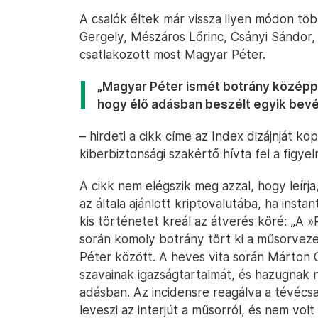
A csalók éltek már vissza ilyen módon tö
Gergely, Mészáros Lőrinc, Csányi Sándor,
csatlakozott most Magyar Péter.
„Magyar Péter ismét botrány középpon
hogy élő adásban beszélt egyik bevét
– hirdeti a cikk címe az Index dizájnját k
kiberbiztonsági szakértő hívta fel a figye
A cikk nem elégszik meg azzal, hogy leírj
az általa ajánlott kriptovalutába, ha ins
kis történetet kreál az átverés köré: „A 
során komoly botrány tört ki a műsorve
Péter között. A heves vita során Márton
szavainak igazságtartalmát, és hazugnak 
adásban. Az incidensre reagálva a tévéc
leveszi az interjút a műsorról, és nem vol