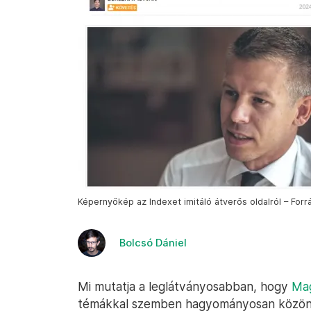
Képernyőkép az Indexet imitáló átverős oldalról – Forr
Bolcsó Dániel
Mi mutatja a leglátványosabban, hogy
Mag
témákkal szemben hagyományosan közöny