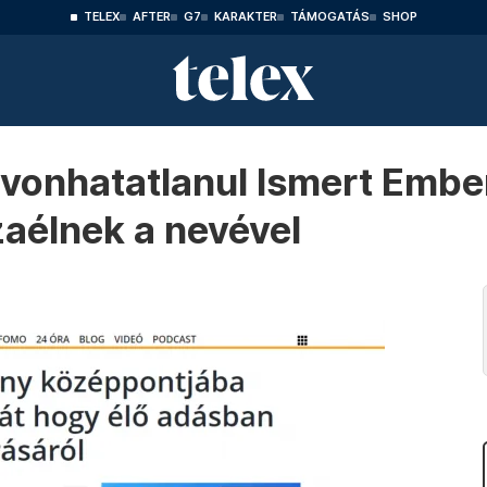
TELEX
AFTER
G7
KARAKTER
TÁMOGATÁS
SHOP
vonhatatlanul Ismert Ember
zaélnek a nevével