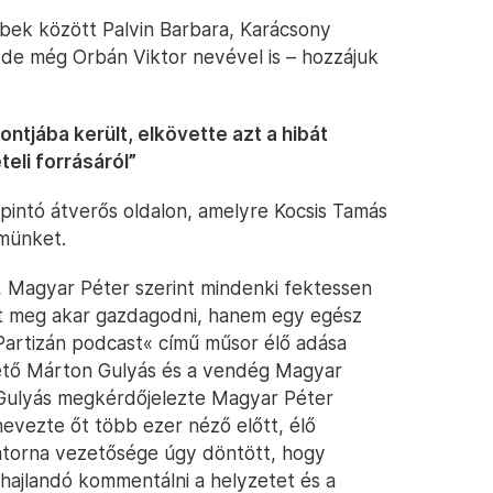
bbek között Palvin Barbara, Karácsony
 de még Orbán Viktor nevével is – hozzájuk
tjába került, elkövette azt a hibát
eli forrásáról”
oppintó átverős oldalon, amelyre Kocsis Tamás
lmünket.
a, Magyar Péter szerint mindenki fektessen
tant meg akar gazdagodni, hanem egy egész
»Partizán podcast« című műsor élő adása
zető Márton Gulyás és a vendég Magyar
 Gulyás megkérdőjelezte Magyar Péter
nevezte őt több ezer néző előtt, élő
satorna vezetősége úgy döntött, hogy
t hajlandó kommentálni a helyzetet és a