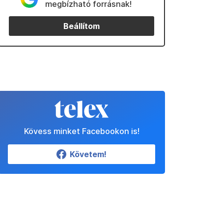
megbízható forrásnak!
Beállítom
Kövess minket Facebookon is!
Követem!