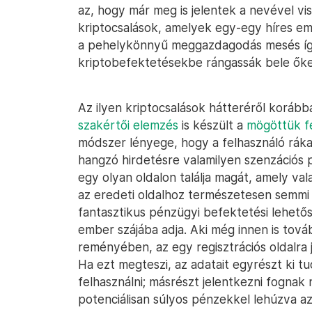
az, hogy már meg is jelentek a nevével vi
kriptocsalások, amelyek egy-egy híres em
a pehelykönnyű meggazdagodás mesés ígé
kriptobefektetésekbe rángassák bele őke
Az ilyen kriptocsalások hátteréről koráb
szakértői elemzés
is készült a
mögöttük fe
módszer lényege, hogy a felhasználó ráka
hangzó hirdetésre valamilyen szenzációs p
egy olyan oldalon találja magát, amely vala
az eredeti oldalhoz természetesen semmi 
fantasztikus pénzügyi befektetési lehetősé
ember szájába adja. Aki még innen is tov
reményében, az egy regisztrációs oldalra j
Ha ezt megteszi, az adatait egyrészt ki tu
felhasználni; másrészt jelentkezni fognak 
potenciálisan súlyos pénzekkel lehúzva az