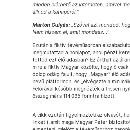
minden elérhető az interneten, amivel me
állnod a kanapéról.”
Márton Gulyás:
„Szóval azt mondod, hogy
Nem hiszem el, amit mondasz...”.
Ezután a fiktív tévéműsorban elszabadult
megmutattad a honlapot, ahol pénzt kerese
tetted ezt élő adásban? Ez árthat az álla
mire a fiktív Magyar közölte, hogy ő csak
dolog odáig fajult, hogy „Magyar” élő adá
nevű platformon, és „elvégezte a minimális
Félórával később megnézték a frissen nyit
összeg máris 114 035 forintra hízott.
A cikk ezután figyelmezteti az olvasót, h
linket („amit maga Magyar Péter biztosít
elmenteni, mielőtt a tévéműsorhoz hasonlóa