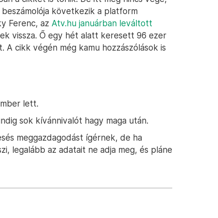
k beszámolója következik a platform
ky Ferenc, az
Atv.hu
januárban leváltott
k vissza. Ő egy hét alatt keresett 96 ezer
t. A cikk végén még kamu hozzászólások is
mber lett.
ndig sok kívánnivalót hagy maga után.
mesés meggazdagodást ígérnek, de ha
i, legalább az adatait ne adja meg, és pláne