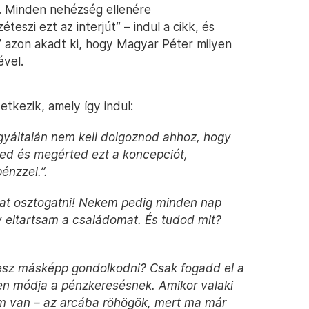
. Minden nehézség ellenére
szi ezt az interjút” – indul a cikk, és
” azon akadt ki, hogy Magyar Péter milyen
vel.
tkezik, amely így indul:
yáltalán nem kell dolgoznod ahhoz, hogy
ed és megérted ezt a koncepciót,
énzzel.”.
t osztogatni! Nekem pedig minden nap
eltartsam a családomat. És tudod mit?
desz másképp gondolkodni? Csak fogadd el a
en módja a pénzkeresésnek. Amikor valaki
m van – az arcába röhögök, mert ma már