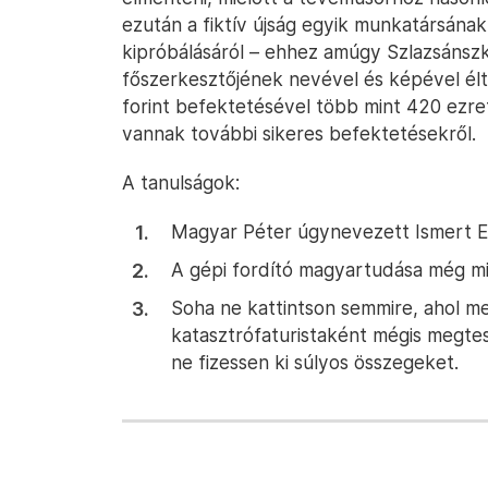
ezután a fiktív újság egyik munkatársána
kipróbálásáról – ehhez amúgy Szlazsánsz
főszerkesztőjének nevével és képével élte
forint befektetésével több mint 420 ezre
vannak további sikeres befektetésekről.
A tanulságok:
Magyar Péter úgynevezett Ismert E
A gépi fordító magyartudása még mi
Soha ne kattintson semmire, ahol 
katasztrófaturistaként mégis megtesz
ne fizessen ki súlyos összegeket.