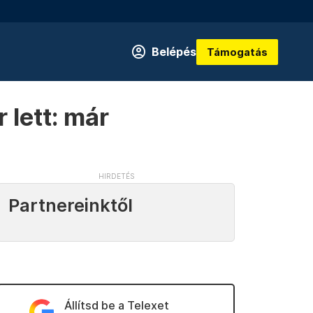
Belépés
Támogatás
 lett: már
Partnereinktől
Állítsd be a Telexet