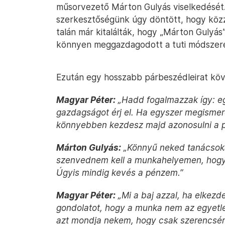
műsorvezető Márton Gulyás viselkedését
szerkesztőségünk úgy döntött, hogy közzéte
talán már kitalálták, hogy „Márton Gulyás
könnyen meggazdagodott a tuti módszeré
Ezután egy hosszabb párbeszédleirat köve
Magyar Péter:
„Hadd fogalmazzak így: eg
gazdagságot érj el. Ha egyszer megismer
könnyebben kezdesz majd azonosulni a p
Márton Gulyás:
„Könnyű neked tanácsoka
szenvednem kell a munkahelyemen, hogy 
Úgyis mindig kevés a pénzem.”
Magyar Péter:
„Mi a baj azzal, ha elkez
gondolatot, hogy a munka nem az egyetl
azt mondja nekem, hogy csak szerencsé