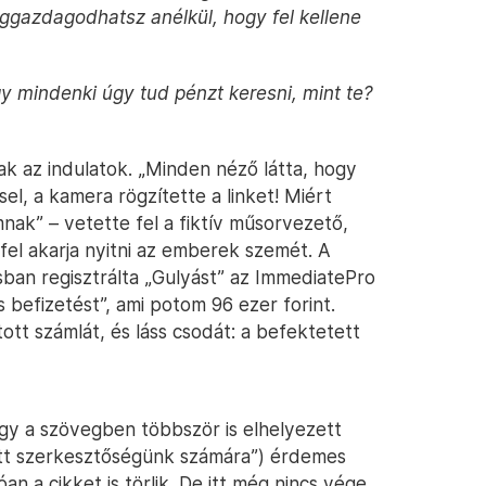
ggazdagodhatsz anélkül, hogy fel kellene
 mindenki úgy tud pénzt keresni, mint te?
ak az indulatok. „Minden néző látta, hogy
l, a kamera rögzítette a linket! Miért
mnak” – vetette fel a fiktív műsorvezető,
 fel akarja nyitni az emberek szemét. A
sban regisztrálta „Gulyást” az ImmediatePro
 befizetést”, ami potom 96 ezer forint.
ott számlát, és láss csodát: a befektetett
ogy a szövegben többször is elhelyezett
ott szerkesztőségünk számára”) érdemes
n a cikket is törlik. De itt még nincs vége,