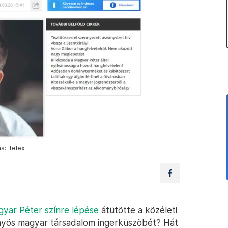
ás: Telex
yar Péter színre lépése
átütötte a közéleti
ös magyar társadalom ingerküszöbét? Hát