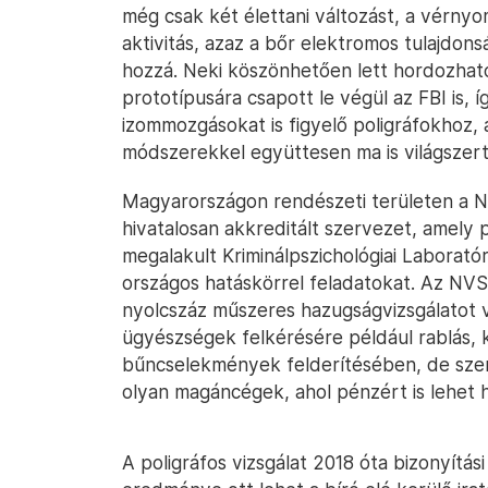
még csak két élettani változást, a vérnyo
aktivitás, azaz a bőr elektromos tulajdo
hozzá. Neki köszönhetően lett hordozható 
prototípusára csapott le végül az FBI is, 
izommozgásokat is figyelő poligráfokhoz,
módszerekkel együttesen ma is világszert
Magyarországon rendészeti területen a N
hivatalosan akkreditált szervezet, amely 
megalakult Kriminálpszichológiai Laborató
országos hatáskörrel feladatokat. Az NVS
nyolcszáz műszeres hazugságvizsgálatot
ügyészségek felkérésére például rablás, kif
bűncselekmények felderítésében, de szer
olyan magáncégek, ahol pénzért is lehet 
A poligráfos vizsgálat 2018 óta bizonyítá