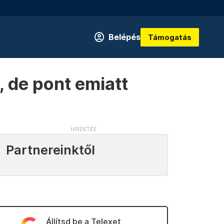
Belépés
Támogatás
 de pont emiatt
Partnereinktől
Állítsd be a Telexet