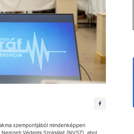
 szakma szempontjából mindenképpen
a Nemzeti Védelmi Szolgálat (NVSZ), ahol