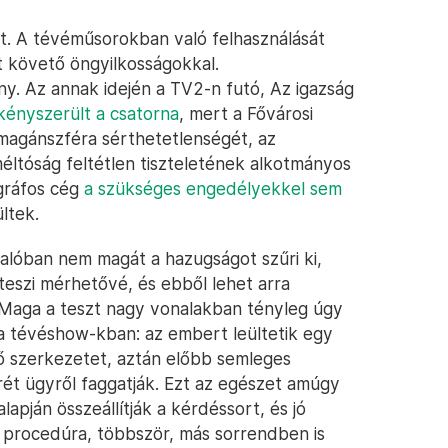
et. A tévéműsorokban való felhasználását
t követő öngyilkosságokkal.
ány. Az annak idején a TV2-n futó, Az igazság
kényszerült a csatorna
, mert a Fővárosi
 magánszféra sérthetetlenségét, az
éltóság feltétlen tiszteletének alkotmányos
gráfos cég
a szükséges engedélyekkel sem
ültek.
valóban nem magát a hazugságot szűri ki,
 teszi mérhetővé, és ebből lehet arra
. Maga a teszt nagy vonalakban tényleg úgy
a tévéshow-kban: az embert leültetik egy
elő szerkezetet, aztán előbb semleges
rét ügyről faggatják. Ezt az egészet amúgy
apján összeállítják a kérdéssort, és jó
 procedúra, többször, más sorrendben is