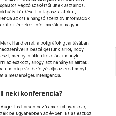
gálatot végző szakértői ültek asztalhoz,
tuális kérdéseit, a tapasztalatokat,
rencia az ott elhangzó szenzitív információk
iderültek érdekes információk a magyar
 Mark Handlerrel, a poligráfok gyártásában
edzserével is beszélgettünk arról, hogy
teszt, mennyi múlik a kezelőn, mennyire
i az eszközt, ahogy azt néhányan állítják.
ban nem igazán befolyásolja az eredményt,
t a mesterséges intelligencia.
ell neki konferencia?
hn Augustus Larson nevű amerikai nyomozó,
ették be ugyanebben az évben. Ez az eszköz