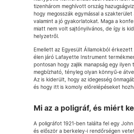
tizenhárom meghívott ország hazugságvizs
hogy megosszák egymással a szakterület ak
valamint a jó gyakorlatokat. Maga a konfe
miatt nem volt sajtónyilvános, de így is k
helyzetről.
Emellett az Egyesült Államokból érkezett
élen járó Lafayette Instrument termékmen
pontosan hogy zajlik manapság egy ilyen 
megbízható, tényleg olyan könnyű-e átvern
Az is kiderült, hogy az idegesség önmagá
és hogy itt is komoly előrelépéseket hozha
Mi az a poligráf, és miért k
A poligráfot 1921-ben találta fel egy Jo
és először a berkeley-i rendőrségen vet