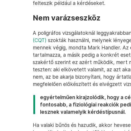
felteszik például a kérdéseket.
Nem varázseszköz
A poligráfos vizsgálatoknál leggyakrabba
(CQT)
szokták használni, melynek lényege
mennek végig, mondta Mark Handler. Az 
tartalmazza, a másik pedig a konkrét es
szakértő szerint ez azért működik, mert 
teszten: aki elkövetett valamit, az azt a
nem, az be akarja bizonyítani, hogy ártatl
megfelelően előkészített és elvégzett viz
egyértelműen kirajzolódik, hogy a c
fontosabb, a fiziológiai reakciók p
lesznek valamelyik kérdéstípusnál.
Ha valaki bűnös és hazudik, akkor hevese