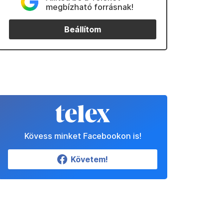
megbízható forrásnak!
Beállítom
Kövess minket Facebookon is!
Követem!