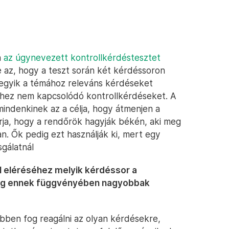
n
az úgynevezett kontrollkérdéstesztet
 az, hogy a teszt során két kérdéssoron
egyik a témához releváns kérdéseket
ethez nem kapcsolódó kontrollkérdéseket. A
mindenkinek az a célja, hogy átmenjen a
karja, hogy a rendőrök hagyják békén, aki meg
an. Ők pedig ezt használják ki, mert egy
sgálatnál
él eléréséhez melyik kérdéssor a
edig ennek függvényében nagyobbak
bben fog reagálni az olyan kérdésekre,