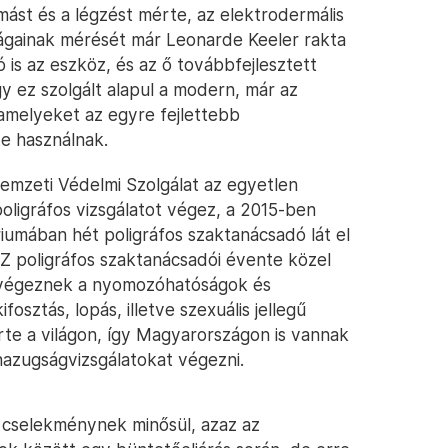
mást és a légzést mérte, az elektrodermális
nságainak mérését már Leonarde Keeler rakta
is az eszköz, és az ő továbbfejlesztett
így ez szolgált alapul a modern, már az
 amelyeket az egyre fejlettebb
e használnak.
emzeti Védelmi Szolgálat az egyetlen
poligráfos vizsgálatot végez, a 2015-ben
riumában hét poligráfos szaktanácsadó lát el
Z poligráfos szaktanácsadói évente közel
 végeznek a nyomozóhatóságok és
osztás, lopás, illetve szexuális jellegű
te a világon, így Magyarországon is vannak
hazugságvizsgálatokat végezni.
si cselekménynek minősül, azaz az