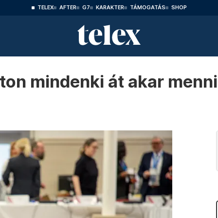
TELEX
AFTER
G7
KARAKTER
TÁMOGATÁS
SHOP
on mindenki át akar menni,