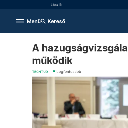
László
Menü
Kereső
A hazugságvizsgálat
működik
Legfontosabb
TECHTUD