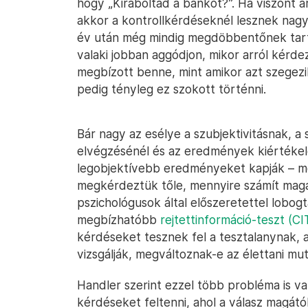
hogy „Kiraboltad a bankot?”. Ha viszont ár
akkor a kontrollkérdéseknél lesznek nag
év után még mindig megdöbbentőnek tartja
valaki jobban aggódjon, mikor arról kérde
megbízott benne, mint amikor azt szegezi
pedig tényleg ez szokott történni.
Bár nagy az esélye a szubjektivitásnak, 
elvégzésénél és az eredmények kiértékelé
legobjektívebb eredményeket kapják – mo
megkérdeztük tőle, mennyire számít maga
pszichológusok által előszeretettel lobog
megbízhatóbb
rejtettinformáció-teszt (CI
kérdéseket tesznek fel a tesztalanynak, a
vizsgálják, megváltoznak-e az élettani mut
Handler szerint ezzel több probléma is v
kérdéseket feltenni, ahol a válasz magátó