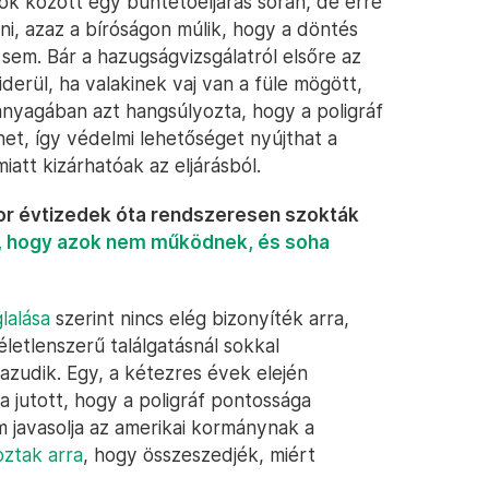
tok között egy büntetőeljárás során, de erre
ni, azaz a bíróságon múlik, hogy a döntés
sem. Bár a hazugságvizsgálatról elsőre az
erül, ha valakinek vaj van a füle mögött,
anyagában azt hangsúlyozta, hogy a poligráf
ehet, így védelmi lehetőséget nyújthat a
iatt kizárhatóak az eljárásból.
kor évtizedek óta rendszeresen szokták
e, hogy azok nem működnek, és soha
lalása
szerint nincs elég bizonyíték arra,
letlenszerű találgatásnál sokkal
azudik. Egy, a kétezres évek elején
a jutott, hogy a poligráf pontossága
 javasolja az amerikai kormánynak a
oztak arra
, hogy összeszedjék, miért