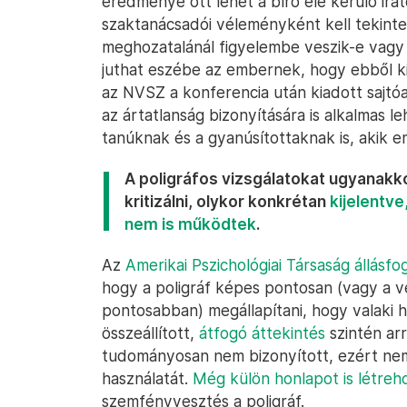
eredménye ott lehet a bíró elé kerülő ira
szaktanácsadói véleményként kell tekinte
meghozatalánál figyelembe veszik-e vagy 
juthat eszébe az embernek, hogy ebből kid
az NVSZ a konferencia után kiadott sajtó
az ártatlanság bizonyítására is alkalmas l
tanúknak és a gyanúsítottaknak is, akik em
A poligráfos vizsgálatokat ugyanak
kritizálni, olykor konkrétan
kijelentv
nem is működtek
.
Az
Amerikai Pszichológiai Társaság állásfog
hogy a poligráf képes pontosan (vagy a vé
pontosabban) megállapítani, hogy valaki h
összeállított,
átfogó áttekintés
szintén arr
tudományosan nem bizonyított, ezért nem
használatát.
Még külön honlapot is létreh
szemfényvesztés a poligráf.