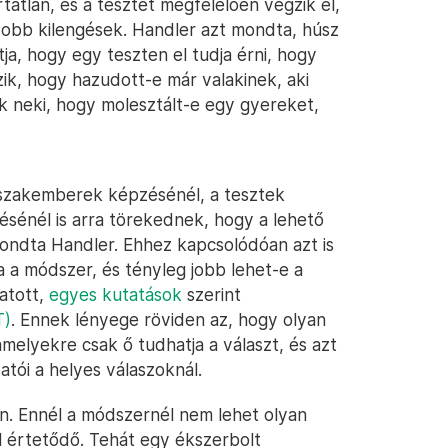
tatlan, és a tesztet megfelelően végzik el,
yobb kilengések. Handler azt mondta, húsz
, hogy egy teszten el tudja érni, hogy
zik, hogy hazudott-e már valakinek, aki
k neki, hogy molesztált-e egy gyereket,
a szakemberek képzésénél, a tesztek
sénél is arra törekednek, hogy a lehető
ndta Handler. Ehhez kapcsolódóan azt is
 a módszer, és tényleg jobb lehet-e a
tatott,
egyes kutatások
szerint
T)
. Ennek lényege röviden az, hogy olyan
melyekre csak ő tudhatja a választ, és azt
atói a helyes válaszoknál.
an. Ennél a módszernél nem lehet olyan
l értetődő. Tehát egy ékszerbolt