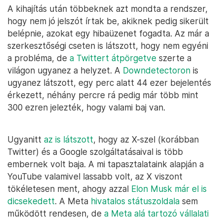
A kihajítás után többeknek azt mondta a rendszer,
hogy nem jó jelszót írtak be, akiknek pedig sikerült
belépnie, azokat egy hibaüzenet fogadta. Az már a
szerkesztőségi cseten is látszott, hogy nem egyéni
a probléma, de
a Twittert átpörgetve
szerte a
világon ugyanez a helyzet. A
Downdetectoron
is
ugyanez látszott, egy perc alatt 44 ezer bejelentés
érkezett, néhány percre rá pedig már több mint
300 ezren jelezték, hogy valami baj van.
Ugyanitt
az is látszott
, hogy az X-szel (korábban
Twitter) és a Google szolgáltatásaival is több
embernek volt baja. A mi tapasztalataink alapján a
YouTube valamivel lassabb volt, az X viszont
tökéletesen ment, ahogy azzal
Elon Musk már el is
dicsekedett
. A Meta
hivatalos státuszoldala
sem
működött rendesen, de
a Meta alá tartozó vállalati