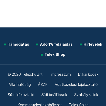
Támogatás
Adó 1% felajánlás
Hírlevelek
Telex Shop
© 2026 Telex.hu Zrt.
Impresszum
Etikai kódex
Átláthatóság
ÁSZF
Adatkezelési tájékoztató
Sütitájékoztató
Süti beállítások
Szabályzatok
Kommentelési szabályzat
Telex Sales