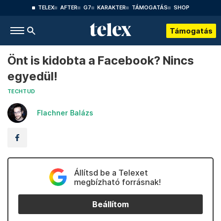
TELEX
AFTER
G7
KARAKTER
TÁMOGATÁS
SHOP
Támogatás
Önt is kidobta a Facebook? Nincs
egyedül!
TECHTUD
Flachner Balázs
Állítsd be a Telexet
megbízható forrásnak!
Beállítom