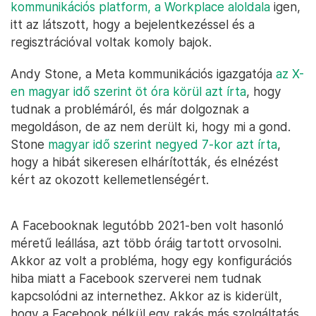
kommunikációs platform, a Workplace aloldala
igen,
itt az látszott, hogy a bejelentkezéssel és a
regisztrációval voltak komoly bajok.
Andy Stone, a Meta kommunikációs igazgatója
az X-
en magyar idő szerint öt óra körül azt írta
, hogy
tudnak a problémáról, és már dolgoznak a
megoldáson, de az nem derült ki, hogy mi a gond.
Stone
magyar idő szerint negyed 7-kor azt írta
,
hogy a hibát sikeresen elhárították, és elnézést
kért az okozott kellemetlenségért.
A Facebooknak legutóbb 2021-ben volt hasonló
méretű leállása, azt több óráig tartott orvosolni.
Akkor az volt a probléma, hogy egy konfigurációs
hiba miatt a Facebook szerverei nem tudnak
kapcsolódni az internethez. Akkor az is kiderült,
hogy a Facebook nélkül egy rakás más szolgáltatás