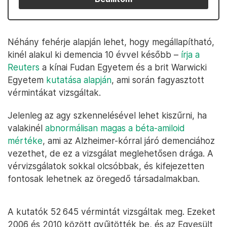
Néhány fehérje alapján lehet, hogy megállapítható,
kinél alakul ki demencia 10 évvel később –
írja a
Reuters
a kínai Fudan Egyetem és a brit Warwicki
Egyetem
kutatása alapján
, ami során fagyasztott
vérmintákat vizsgáltak.
Jelenleg az agy szkennelésével lehet kiszűrni, ha
valakinél
abnormálisan magas a béta-amiloid
mértéke
, ami az Alzheimer-kórral járó demenciához
vezethet, de ez a vizsgálat meglehetősen drága. A
vérvizsgálatok sokkal olcsóbbak, és kifejezetten
fontosak lehetnek az öregedő társadalmakban.
A kutatók 52 645 vérmintát vizsgáltak meg. Ezeket
2006 és 2010 között gyűjtötték be, és az Egyesült