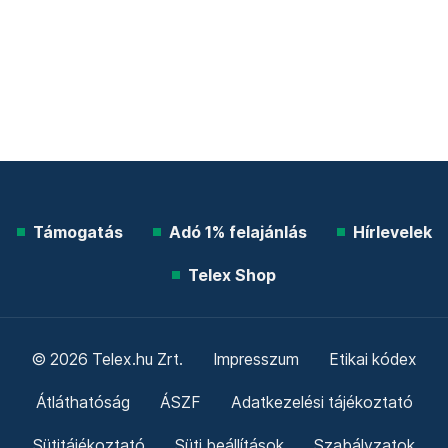
Támogatás
Adó 1% felajánlás
Hírlevelek
Telex Shop
© 2026 Telex.hu Zrt.
Impresszum
Etikai kódex
Átláthatóság
ÁSZF
Adatkezelési tájékoztató
Sütitájékoztató
Süti beállítások
Szabályzatok