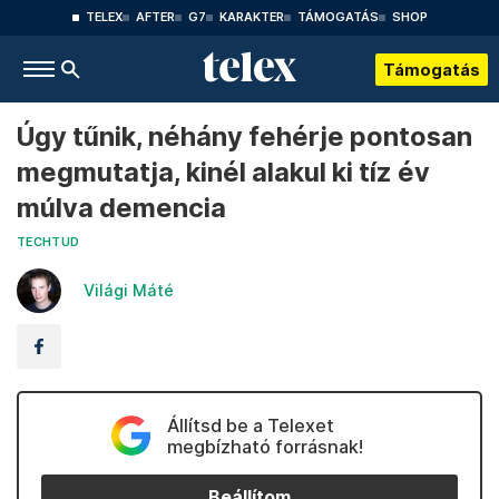
TELEX
AFTER
G7
KARAKTER
TÁMOGATÁS
SHOP
Támogatás
Úgy tűnik, néhány fehérje pontosan
megmutatja, kinél alakul ki tíz év
múlva demencia
TECHTUD
Világi Máté
Állítsd be a Telexet
megbízható forrásnak!
Beállítom