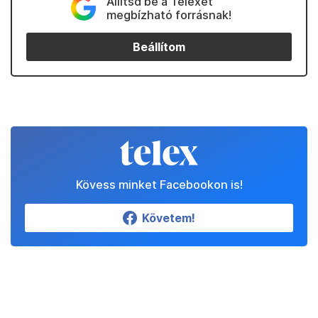
Állítsd be a Telexet
megbízható forrásnak!
Beállítom
Kövess minket Facebookon is!
Követem!