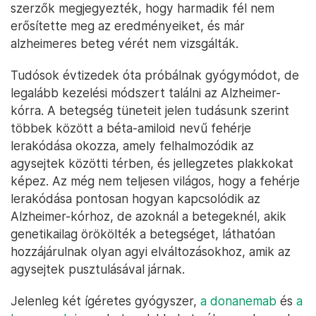
szerzők megjegyezték, hogy harmadik fél nem
erősítette meg az eredményeiket, és már
alzheimeres beteg vérét nem vizsgálták.
Tudósok évtizedek óta próbálnak gyógymódot, de
legalább kezelési módszert találni az Alzheimer-
kórra. A betegség tüneteit jelen tudásunk szerint
többek között a béta-amiloid nevű fehérje
lerakódása okozza, amely felhalmozódik az
agysejtek közötti térben, és jellegzetes plakkokat
képez. Az még nem teljesen világos, hogy a fehérje
lerakódása pontosan hogyan kapcsolódik az
Alzheimer-kórhoz, de azoknál a betegeknél, akik
genetikailag örökölték a betegséget, láthatóan
hozzájárulnak olyan agyi elváltozásokhoz, amik az
agysejtek pusztulásával járnak.
Jelenleg két ígéretes gyógyszer,
a donanemab
és
a