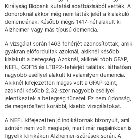
Királyság Biobank kutatási adatbázisából vették. A
donoroknál akkor még nem látták jelét a kialakuló
demenciának. Később mégis 1417-nél alakult ki
Alzheimer vagy más típusú demencia.
A vizsgálat során 1463 fehérjét azonosítottak, amik
gyakran előfordultak azoknál, akiknél később
kialakult a betegség. Azoknál, akiknél több GFAP,
NEFL, GDF15 és LTBP2-fehérjét találtak, láthatóan
nagyobb eséllyel alakult ki valamilyen demencia.
Akiknél kifejezetten magas volt a GFAP-szint,
azoknál később 2,32-szer nagyobb eséllyel
jelentkeztek a betegség tünetei. Ez nem újdonság,
de megerősített korábbi, kisebb vizsgálatokat.
A NEFL kifejezetten jó indikátornak bizonyult, ami
szintén nem volt meglepő, mert már napjainkban is
figyelik klinikákon Alzheimer-szűrések során. A