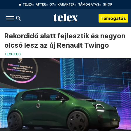
TELEX
AFTER
G7
KARAKTER
TÁMOGATÁS
SHOP
Támogatás
Rekordidő alatt fejlesztik és nagyon
olcsó lesz az új Renault Twingo
TECHTUD