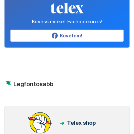
Kövess minket Facebookon is!
Követem!
Legfontosabb
Telex shop