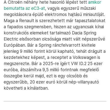
A Citroën néhány hete hasonló lépést tett
amikor
bemutatta az eC3-at
, vagyis egyszerű műszaki
megoldásokra épülő elektromos hajtású miniautóját.
Maga a Renault is szerezhetett már tapasztalatokat
a fapados szegmensben, hiszen az ugyancsak kínai
konstrukciós elemeket tartalmazó Dacia Spring
Electric elsősorban olcsósága miatt vált népszerűvé
Európában. Bár a Spring ráncfelvarrott kivitele
jelenleg 9 millió forint körül kapható, tehát drágult a
kezdetekhez képest, a receptet a Volkswagen is
megszerezte. Bár a 2025-re ígért VW ID.2 25 ezer
euróba, átszámítva 9,5 millió forintnak megfelelő
összegbe kerül majd, ezt is egy olcsóbb és
egyszerűbb, 20 ezer euró körüli nép-villanyautó
követheti a kínálatban.