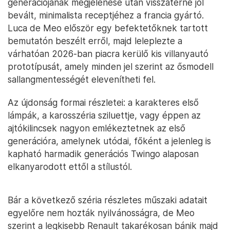
generációjának megjelenése után visszatérne jól
bevált, minimalista receptjéhez a francia gyártó.
Luca de Meo először egy befektetőknek tartott
bemutatón beszélt erről, majd leleplezte a
várhatóan 2026-ban piacra kerülő kis villanyautó
prototípusát, amely minden jel szerint az ősmodell
sallangmentességét elevenítheti fel.
Az újdonság formai részletei: a karakteres első
lámpák, a karosszéria sziluettje, vagy éppen az
ajtókilincsek nagyon emlékeztetnek az első
generációra, amelynek utódai, főként a jelenleg is
kapható harmadik generációs Twingo alaposan
elkanyarodott ettől a stílustól.
Bár a következő széria részletes műszaki adatait
egyelőre nem hozták nyilvánosságra, de Meo
szerint a legkisebb Renault takarékosan bánik majd