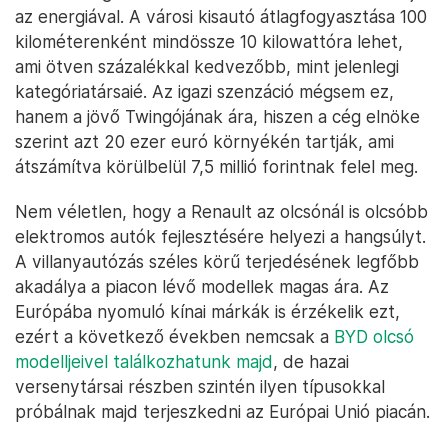
az energiával. A városi kisautó átlagfogyasztása 100
kilométerenként mindössze 10 kilowattóra lehet,
ami ötven százalékkal kedvezőbb, mint jelenlegi
kategóriatársaié. Az igazi szenzáció mégsem ez,
hanem a jövő Twingójának ára, hiszen a cég elnöke
szerint azt 20 ezer euró környékén tartják, ami
átszámítva körülbelül 7,5 millió forintnak felel meg.
Nem véletlen, hogy a Renault az olcsónál is olcsóbb
elektromos autók fejlesztésére helyezi a hangsúlyt.
A villanyautózás széles körű terjedésének legfőbb
akadálya a piacon lévő modellek magas ára. Az
Európába nyomuló kínai márkák is érzékelik ezt,
ezért a következő években nemcsak a
BYD olcsó
modelljeivel találkozhatunk majd
, de hazai
versenytársai részben szintén ilyen típusokkal
próbálnak majd terjeszkedni az Európai Unió piacán.