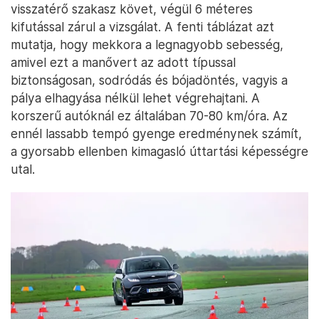
visszatérő szakasz követ, végül 6 méteres
kifutással zárul a vizsgálat. A fenti táblázat azt
mutatja, hogy mekkora a legnagyobb sebesség,
amivel ezt a manővert az adott típussal
biztonságosan, sodródás és bójadöntés, vagyis a
pálya elhagyása nélkül lehet végrehajtani. A
korszerű autóknál ez általában 70-80 km/óra. Az
ennél lassabb tempó gyenge eredménynek számít,
a gyorsabb ellenben kimagasló úttartási képességre
utal.