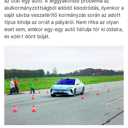
az utat egy autó. A leggyakoribb probléma az
alulkormányzottságból adódó kisodródás, ilyenkor a
saját sávba visszatérítő kormányzás során az adott
típus kitolja az orrát a pályáról. Nem ritka az olyan
eset sem, amikor egy-egy autó hátulja tör ki oldalra,
és ezért dönt bóját.