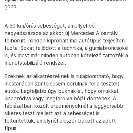
gond.
A 60 km/órás sebességet, amellyel bő
negyedszázada az akkor új Mercedes A osztály
felborult, minden kipróbált mai autótípus teljesíteni
tudta. Sokat fejlődött a technika, a gumiabroncsoké
is, és most már minden autóban kötelező tartozék a
menetstabilizáló rendszer.
Ezeknek az alkatrészeknek is tulajdonítható, hogy
mostanában szinte sosem borulnak fel a tesztelt
autók. Legfeljebb úgy buknak el, hogy orrukkal
kisodródva vagy megfarolva bóját döntenek. A
táblázatban közölt eredményeknél a leggyorsabb
sikeres teszt mellett azt a sebességet is
feltüntettük, amelynél először bukott az adott
típus.