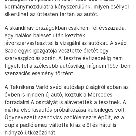
kormánymozdulatra kényszerülünk, milyen eséllyel
sikerülhet az úttesten tartani az autót.
A skandináv országokban csaknem fél évszázada,
egy halálos baleset után kezdték
jávorszarvasteszttel is vizsgálni az autókat. A svéd
Saab egyik igazgatója vesztette életét egy
szarvasgázolás során. A tesztre évtizedekig nem
figyelt fel a szélesebb autósvilág, mígnem 1997-ben
szenzációs esemény történt.
A Teknikens Värld svéd autóslap újságírói abban az
évben is minden új autó, köztük a Mercedes
forradalmi A osztályát is alávetették a tesztnek. A
márka első kisautós próbálkozása különleges volt:
Úgynevezett szendvics padlólemezre épült, ez a
dupla padlólemez váltotta ki az elöl és hátul is
hiányzó ütközőzónát.