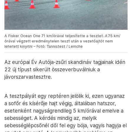
A Fisker Ocean One 71 km/órával teljesítette a tesztet. A 75 km/
órával végzett eredménytelen teszt után a vezetőajtót nem
lehetett kinyitni – Fotó: Tannistest / Lemche
Az európai Év Autója-zsűri skandináv tagjainak idén
22 új típust sikerült összeverbuválniuk a
jávorszarvastesztre.
A tesztpályát egy reptéren jelölik ki, ezen ugyanaz
a sofőr és kísérője hajt végig, általában hatszor,
esetenként nagyságrendileg 5 km/órával emelve a
sebességet. A kérdés mindig az, melyik
sebességlépcsőnél dől fel egy bója, vagyis hagyja el