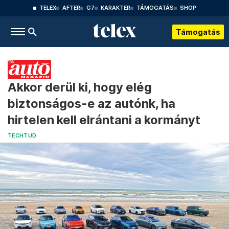
TELEX
AFTER
G7
KARAKTER
TÁMOGATÁS
SHOP
Támogatás
Akkor derül ki, hogy elég
biztonságos-e az autónk, ha
hirtelen kell elrántani a kormányt
TECHTUD