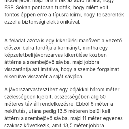
modelljébe, majd rá is írták az autó farára, hogy
ESP. Sokan pontosan tudták, hogy miért volt
fontos éppen erre a típusra kiírni, hogy felszerelték
ezzel a biztonsági elektronikával.
A feladat azóta is egy kikerülési manőver: a vezető
először balra fordítja a kormányt, mintha egy
képzeletbeli jávorszarvas kikerülése közben
áttérne a szembejövő sávba, majd jobbra
visszarántja azt imitálva, hogy a szembe forgalmat
elkerülve visszatér a saját sávjába.
A jávorszarvasteszthez egy bójákkal három méter
szélességben kijelölt, összességében alig 50
méteres táv áll rendelkezésre. Ebből 6 méter a
nekifutás, utána pedig 13,5 méteren belül kell
áttérni a szembejövő sávba, majd 11 méter egyenes
szakasz következik, amit 13,5 méter jobbra