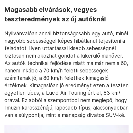
Magasabb elvárások, vegyes
teszteredmények az új autóknál
Nyilvánvalóan annál biztonságosabb egy autó, minél
nagyobb sebességgel képes hibátlanul teljesíteni a
feladatot. Ilyen úttartással kisebb sebességnél
biztosan nem okozhat gondot a kikerülő manőver.
Az autók technikai fejlődése miatt ma már nem a 60,
hanem inkább a 70 km/h feletti sebességek
számítanak jó, a 80 km/h felettiek kimagasló
értéknek. Kimagaslóan jó eredményt ezen a teszten
egyetlen típus, a Lucid Air Touring ért el, 83 km/
órával. Ez abból a szempontból nem meglepő, hogy
limuzin karosszériájú, laposabb típus, alacsonyabban
van a súlypontja, mint a manapság divatos SUV-ké.