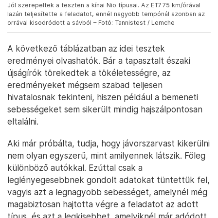
Jól szerepeltek a teszten a kínai Nio típusai. Az ET7 75 km/órával
lazán teljesítette a feladatot, ennél nagyobb tempónál azonban az
orrával kisodródott a sávból – Fotó: Tannistest / Lemche
A következő táblázatban az idei tesztek
eredményei olvashatók. Bár a tapasztalt északi
újságírók törekedtek a tökéletességre, az
eredményeket mégsem szabad teljesen
hivatalosnak tekinteni, hiszen például a bemeneti
sebességeket sem sikerült mindig hajszálpontosan
eltalálni.
Aki már próbálta, tudja, hogy jávorszarvast kikerülni
nem olyan egyszerű, mint amilyennek látszik. Főleg
különböző autókkal. Ezúttal csak a
leglényegesebbnek gondolt adatokat tüntettük fel,
vagyis azt a legnagyobb sebességet, amelynél még
magabiztosan hajtotta végre a feladatot az adott
típus, és azt a legkisebbet, amelyiknél már adódott