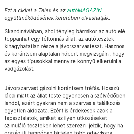
Ezt a cikket a Telex és az
autóMAGAZIN
együttműködésének keretében olvashatják.
Skandináviában, ahol tényleg bármikor az autó elé
toppanhat egy féltonnás állat, az autótesztek
kihagyhatatlan része a jávorszarvasteszt. Hasznos
és korántsem alaptalan hóbort megvizsgálni, hogy
az egyes típusokkal mennyire könnyű elkerülni a
vadgázolást.
Jávorszarvast gázolni korántsem tréfás. Hosszú
lábai miatt az állat teste egyenesen a szélvédőben
landol, ezért gyakran nem a szarvas a találkozás
egyetlen áldozata. Ezért is érdekesek azok a
tapasztalatok, amiket az ilyen ütközéseket
szimuláló teszteken lehet szerezni: jelzik, hogy ha
országúti tempóban hirtelen több oda-vissza