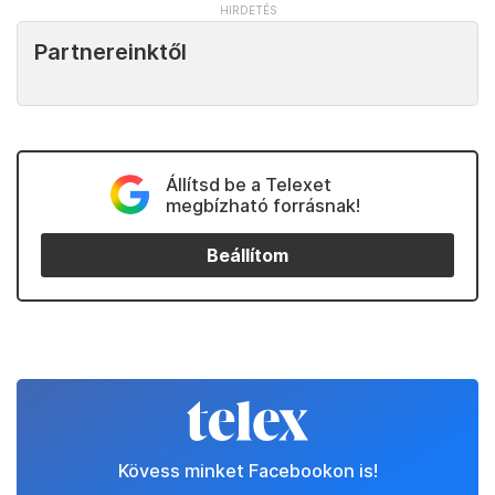
Partnereinktől
Állítsd be a Telexet
megbízható forrásnak!
Beállítom
Kövess minket Facebookon is!