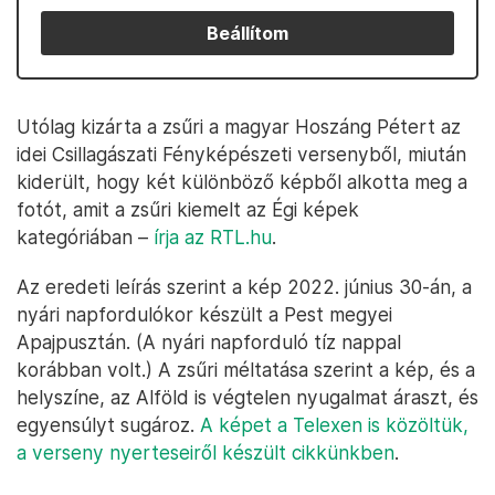
Beállítom
Utólag kizárta a zsűri a magyar Hoszáng Pétert az
idei Csillagászati Fényképészeti versenyből, miután
kiderült, hogy két különböző képből alkotta meg a
fotót, amit a zsűri kiemelt az Égi képek
kategóriában –
írja az RTL.hu
.
Az eredeti leírás szerint a kép 2022. június 30-án, a
nyári napfordulókor készült a Pest megyei
Apajpusztán. (A nyári napforduló tíz nappal
korábban volt.) A zsűri méltatása szerint a kép, és a
helyszíne, az Alföld is végtelen nyugalmat áraszt, és
egyensúlyt sugároz.
A képet a Telexen is közöltük,
a verseny nyerteseiről készült cikkünkben
.