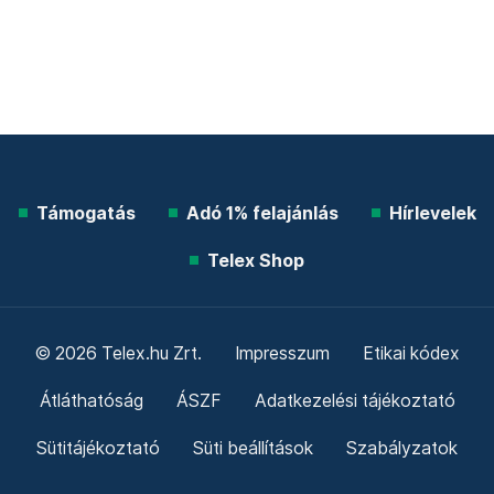
Támogatás
Adó 1% felajánlás
Hírlevelek
Telex Shop
© 2026 Telex.hu Zrt.
Impresszum
Etikai kódex
Átláthatóság
ÁSZF
Adatkezelési tájékoztató
Sütitájékoztató
Süti beállítások
Szabályzatok