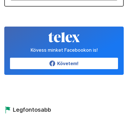
Kövess minket Facebookon is!
Követem!
Legfontosabb