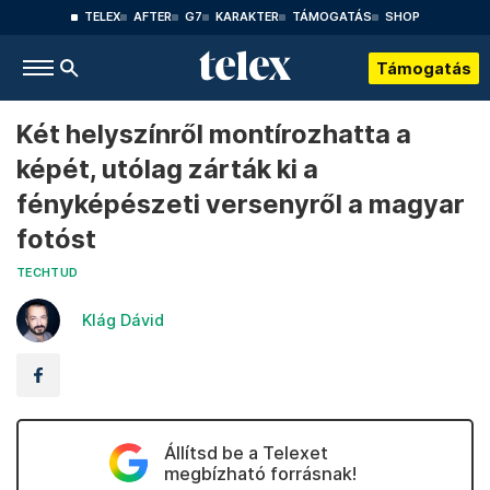
TELEX
AFTER
G7
KARAKTER
TÁMOGATÁS
SHOP
Támogatás
Két helyszínről montírozhatta a
képét, utólag zárták ki a
fényképészeti versenyről a magyar
fotóst
TECHTUD
Klág Dávid
Állítsd be a Telexet
megbízható forrásnak!