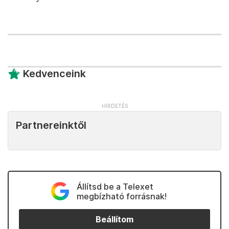
Kedvenceink
Partnereinktől
Állítsd be a Telexet
megbízható forrásnak!
Beállítom