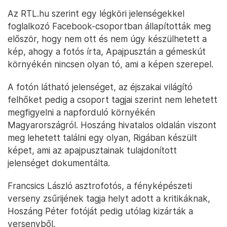
Az RTL.hu szerint egy légköri jelenségekkel
foglalkozó Facebook-csoportban állapították meg
először, hogy nem ott és nem úgy készülhetett a
kép, ahogy a fotós írta, Apajpusztán a gémeskút
környékén nincsen olyan tó, ami a képen szerepel.
A fotón látható jelenséget, az éjszakai világító
felhőket pedig a csoport tagjai szerint nem lehetett
megfigyelni a napforduló környékén
Magyarországról. Hoszáng hivatalos oldalán viszont
meg lehetett találni egy olyan, Rigában készült
képet, ami az apajpusztainak tulajdonított
jelenséget dokumentálta.
Francsics László asztrofotós, a fényképészeti
verseny zsűrijének tagja helyt adott a kritikáknak,
Hoszáng Péter fotóját pedig utólag kizárták a
versenyből.