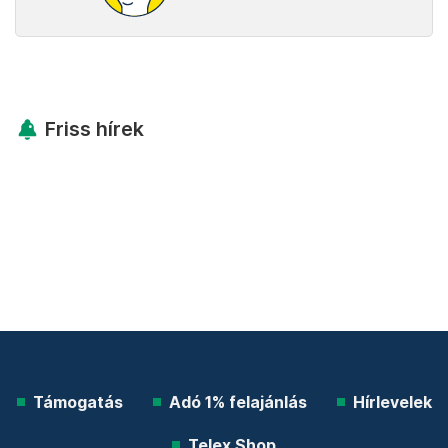
Friss hírek
Támogatás
Adó 1% felajánlás
Hírlevelek
Telex Shop