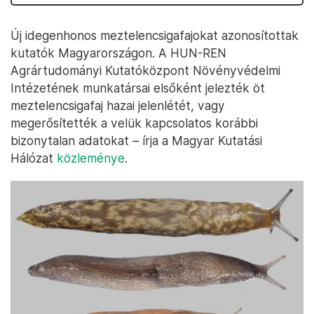
Új idegenhonos meztelencsigafajokat azonosítottak
kutatók Magyarországon. A HUN-REN
Agrártudományi Kutatóközpont Növényvédelmi
Intézetének munkatársai elsőként jelezték öt
meztelencsigafaj hazai jelenlétét, vagy
megerősítették a velük kapcsolatos korábbi
bizonytalan adatokat – írja a Magyar Kutatási
Hálózat
közleménye
.