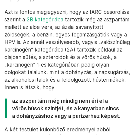
Azt is fontos megjegyezni, hogy az IARC besorolása
szerint a
2B kategóriába
tartozik még az aszpartám
mellett az aloe vera, az ázsiai savanyított
zöldségek, a benzin, egyes fogamzásgátlók vagy a
HPV is. Az ennél veszélyesebb, vagyis „valószínűleg
karcinogén” kategóriába (2A) tartozik például az
olajban sütés, a szteroidok és a vörös húsok, a
„karcinogén” 1-es kategóriában pedig olyan
dolgokat találunk, mint a dohányzás, a napsugárzás,
az alkoholos italok és a feldolgozott hústermékek.
Innen is látszik, hogy
az aszpartám még mindig nem éri el a
vörös húsok szintjét, és a kanyarban sincs
a dohányzáshoz vagy a parizerhez képest.
A két testület különböző eredményei abból