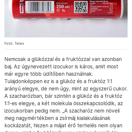
Fotó: Telex
Nemcsak a glükózzal és a fruktózzal van azonban
baj. Az úgynevezett izocukor is káros, amit most
már egyre több üdítőben használnak.
Tulajdonképpen ez is a glükóz és a fruktóz 1:1
arányú elegye, de nem úgy, mint az egyszerű cukor.
A szacharózban, bár szintén a glükóz és a fruktóz
1:1-es elegye, a két molekula összekapcsolódik, az
izocukorban pedig nem. „A szacharóz nem növeli
meg nagymértékben a zsírmáj kialakulásának
kockázatát, hiszen a májat érő terhelés nem olyan