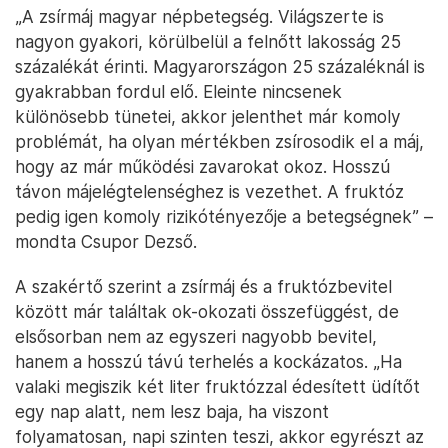
„A zsírmáj magyar népbetegség. Világszerte is
nagyon gyakori, körülbelül a felnőtt lakosság 25
százalékát érinti. Magyarországon 25 százaléknál is
gyakrabban fordul elő. Eleinte nincsenek
különösebb tünetei, akkor jelenthet már komoly
problémát, ha olyan mértékben zsírosodik el a máj,
hogy az már működési zavarokat okoz. Hosszú
távon májelégtelenséghez is vezethet. A fruktóz
pedig igen komoly rizikótényezője a betegségnek” –
mondta Csupor Dezső.
A szakértő szerint a zsírmáj és a fruktózbevitel
között már találtak ok-okozati összefüggést, de
elsősorban nem az egyszeri nagyobb bevitel,
hanem a hosszú távú terhelés a kockázatos. „Ha
valaki megiszik két liter fruktózzal édesített üdítőt
egy nap alatt, nem lesz baja, ha viszont
folyamatosan, napi szinten teszi, akkor egyrészt az