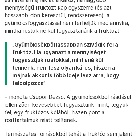
mennyiségű fruktózt kap egyszerre (és azt
hosszabb időn keresztül, rendszeresen), a
gyümölcsfogyasztással nem terheljük meg annyira,
mintha rostok nélkül fogyasztanánk a fruktózt.
„Gyümölcsökből lassabban szívódik fel a
fruktóz. Ha ugyanazt a mennyiséget
fogyasztjuk rostokkal, mint anélkül
tennénk, nem lesz olyan káros, hiszen a
májnak akkor is több ideje lesz arra, hogy
feldolgozza”
– mondta Csupor Dezső. A gyümölcsökből ráadásul
jellemzően kevesebbet fogyasztunk, mint, tegyük
fel, egy fruktózos kólából, hiszen pont a
rosttartalmuk miatt telítenek.
Természetes forrásokból tehát a fruktóz sem jelent