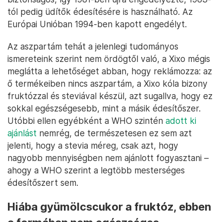
tól pedig üdítők édesítésére is használható. Az
Európai Unióban 1994-ben kapott engedélyt.
Az aszpartám tehát a jelenlegi tudományos
ismereteink szerint nem ördögtől való, a Xixo mégis
meglátta a lehetőséget abban, hogy reklámozza: az
ő termékeiben nincs aszpartám, a Xixo kóla bizony
fruktózzal és steviával készül, azt sugallva, hogy ez
sokkal egészségesebb, mint a másik édesítőszer.
Utóbbi ellen egyébként a WHO szintén
adott ki
ajánlást
nemrég, de természetesen ez sem azt
jelenti, hogy a stevia méreg, csak azt, hogy
nagyobb mennyiségben nem ajánlott fogyasztani –
ahogy a WHO szerint a legtöbb mesterséges
édesítőszert sem.
Hiába gyümölcscukor a fruktóz, ebben