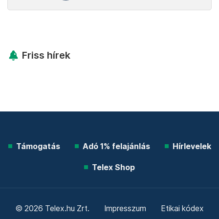
Friss hírek
Támogatás
Adó 1% felajánlás
Hírlevelek
Telex Shop
© 2026 Telex.hu Zrt.
Impresszum
Etikai kódex