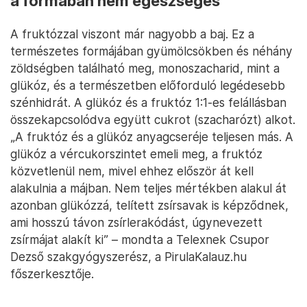
a formában nem egészséges
A fruktózzal viszont már nagyobb a baj. Ez a
természetes formájában gyümölcsökben és néhány
zöldségben található meg, monoszacharid, mint a
glükóz, és a természetben előforduló legédesebb
szénhidrát. A glükóz és a fruktóz 1:1-es felállásban
összekapcsolódva együtt cukrot (szacharózt) alkot.
„A fruktóz és a glükóz anyagcseréje teljesen más. A
glükóz a vércukorszintet emeli meg, a fruktóz
közvetlenül nem, mivel ehhez először át kell
alakulnia a májban. Nem teljes mértékben alakul át
azonban glükózzá, telített zsírsavak is képződnek,
ami hosszú távon zsírlerakódást, úgynevezett
zsírmájat alakít ki” – mondta a Telexnek Csupor
Dezső szakgyógyszerész, a PirulaKalauz.hu
főszerkesztője.