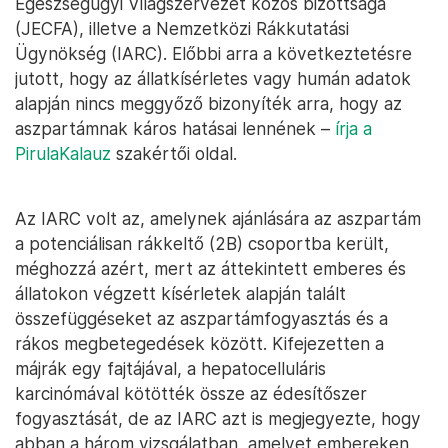
Egészségügyi Világszervezet közös bizottsága
(JECFA), illetve a Nemzetközi Rákkutatási
Ügynökség (IARC). Előbbi arra a következtetésre
jutott, hogy az állatkísérletes vagy humán adatok
alapján nincs meggyőző bizonyíték arra, hogy az
aszpartámnak káros hatásai lennének –
írja a
PirulaKalauz
szakértői oldal.
Az IARC volt az, amelynek ajánlására az aszpartám
a potenciálisan rákkeltő (2B) csoportba került,
méghozzá azért, mert az áttekintett emberes és
állatokon végzett kísérletek alapján talált
összefüggéseket az aszpartámfogyasztás és a
rákos megbetegedések között. Kifejezetten a
májrák egy fajtájával, a hepatocelluláris
karcinómával kötötték össze az édesítőszer
fogyasztását, de az IARC azt is megjegyezte, hogy
abban a három vizsgálatban, amelyet embereken