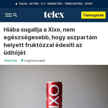
TELEX
AFTER
G7
KARAKTER
TÁMOGATÁS
SHOP
Támogatás
Hiába sugallja a Xixo, nem
egészségesebb, hogy aszpartám
helyett fruktózzal édesíti az
üdítőjét
Legfontosabb
TECHTUD