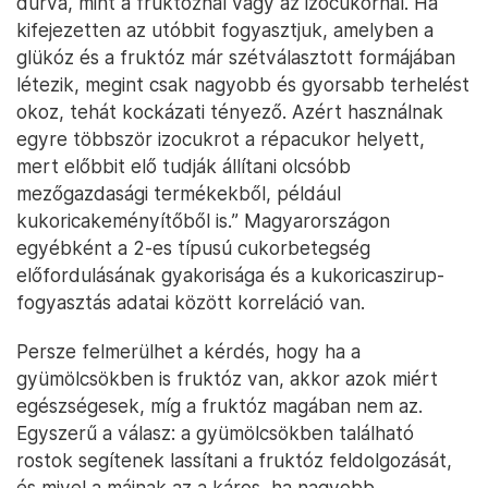
durva, mint a fruktóznál vagy az izocukornál. Ha
kifejezetten az utóbbit fogyasztjuk, amelyben a
glükóz és a fruktóz már szétválasztott formájában
létezik, megint csak nagyobb és gyorsabb terhelést
okoz, tehát kockázati tényező. Azért használnak
egyre többször izocukrot a répacukor helyett,
mert előbbit elő tudják állítani olcsóbb
mezőgazdasági termékekből, például
kukoricakeményítőből is.” Magyarországon
egyébként a 2-es típusú cukorbetegség
előfordulásának gyakorisága és a kukoricaszirup-
fogyasztás adatai között korreláció van.
Persze felmerülhet a kérdés, hogy ha a
gyümölcsökben is fruktóz van, akkor azok miért
egészségesek, míg a fruktóz magában nem az.
Egyszerű a válasz: a gyümölcsökben található
rostok segítenek lassítani a fruktóz feldolgozását,
és mivel a májnak az a káros, ha nagyobb