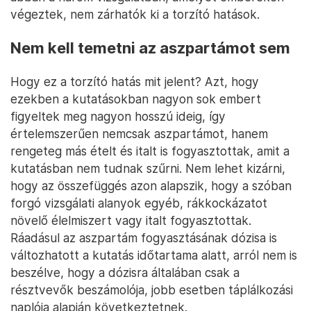
végeztek, nem zárhatók ki a torzító hatások.
Nem kell temetni az aszpartámot sem
Hogy ez a torzító hatás mit jelent? Azt, hogy
ezekben a kutatásokban nagyon sok embert
figyeltek meg nagyon hosszú ideig, így
értelemszerűen nemcsak aszpartámot, hanem
rengeteg más ételt és italt is fogyasztottak, amit a
kutatásban nem tudnak szűrni. Nem lehet kizárni,
hogy az összefüggés azon alapszik, hogy a szóban
forgó vizsgálati alanyok egyéb, rákkockázatot
növelő élelmiszert vagy italt fogyasztottak.
Ráadásul az aszpartám fogyasztásának dózisa is
változhatott a kutatás időtartama alatt, arról nem is
beszélve, hogy a dózisra általában csak a
résztvevők beszámolója, jobb esetben táplálkozási
naplója alapján következtetnek.