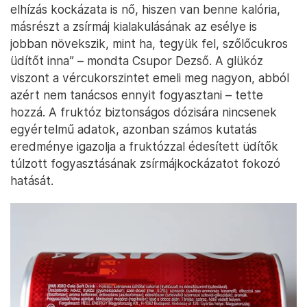
elhízás kockázata is nő, hiszen van benne kalória,
másrészt a zsírmáj kialakulásának az esélye is
jobban növekszik, mint ha, tegyük fel, szőlőcukros
üdítőt inna” – mondta Csupor Dezső. A glükóz
viszont a vércukorszintet emeli meg nagyon, abból
azért nem tanácsos ennyit fogyasztani – tette
hozzá. A fruktóz biztonságos dózisára nincsenek
egyértelmű adatok, azonban számos kutatás
eredménye igazolja a fruktózzal édesített üdítők
túlzott fogyasztásának zsírmájkockázatot fokozó
hatását.