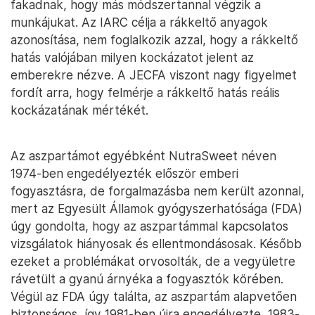
fakadnak, hogy más módszertannal végzik a
munkájukat. Az IARC célja a rákkeltő anyagok
azonosítása, nem foglalkozik azzal, hogy a rákkeltő
hatás valójában milyen kockázatot jelent az
emberekre nézve. A JECFA viszont nagy figyelmet
fordít arra, hogy felmérje a rákkeltő hatás reális
kockázatának mértékét.
Az aszpartámot egyébként NutraSweet néven
1974-ben engedélyezték először emberi
fogyasztásra, de forgalmazásba nem került azonnal,
mert az Egyesült Államok gyógyszerhatósága (FDA)
úgy gondolta, hogy az aszpartámmal kapcsolatos
vizsgálatok hiányosak és ellentmondásosak. Később
ezeket a problémákat orvosolták, de a vegyületre
rávetült a gyanú árnyéka a fogyasztók körében.
Végül az FDA úgy találta, az aszpartám alapvetően
biztonságos, így 1981-ben újra engedélyezte, 1983-