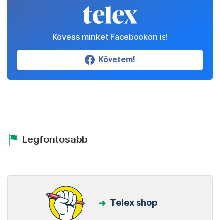
Kövess minket Facebookon is!
Követem!
Legfontosabb
Telex shop