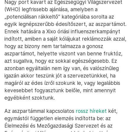
Nagy port kavart az Egészségügyi Világszervezet
(WHO) legfrissebb ajánlása, amelyben a
„potenciálisan rákkeltő” kategóriába sorolta az
egyik legnépszerűbb édesítőszert, az aszpartámot.
Ennek hatására a Xixo óriási influenszerkampányt
indított, amiben a saját kólájukat reklámozzák azzal,
hogy az bizony nem tartalmazza a gonosz
aszpartámot, helyette viszont van benne fruktóz,
azt sugallva, hogy ez sokkal egészségesebb. Ez
azonban egyáltalán nem így van, és valószínűleg
igazán akkor teszünk jót a szervezetünkkel, ha
magáról az édes ízről szokunk le, vagy legalábbis
kevesebbet fogyasztunk belőle, mint amennyit
egyébként szoktunk.
Az aszpartámmal kapcsolatos
rossz híreket
két,
egymástól független elemzés indította be: az
Élelmezési és Mezőgazdasági Szervezet és az