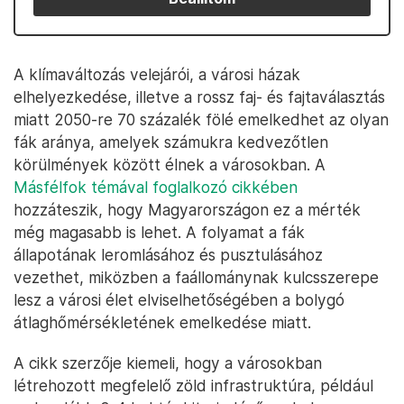
A klímaváltozás velejárói, a városi házak
elhelyezkedése, illetve a rossz faj- és fajtaválasztás
miatt 2050-re 70 százalék fölé emelkedhet az olyan
fák aránya, amelyek számukra kedvezőtlen
körülmények között élnek a városokban. A
Másfélfok témával foglalkozó cikkében
hozzáteszik, hogy Magyarországon ez a mérték
még magasabb is lehet. A folyamat a fák
állapotának leromlásához és pusztulásához
vezethet, miközben a faállománynak kulcsszerepe
lesz a városi élet elviselhetőségében a bolygó
átlaghőmérsékletének emelkedése miatt.
A cikk szerzője kiemeli, hogy a városokban
létrehozott megfelelő zöld infrastruktúra, például