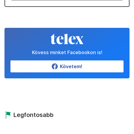
Kövess minket Facebookon is!
Követem!
Legfontosabb