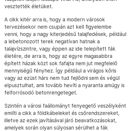
vesztették életüket.
A cikk kitér arra is, hogy a modern városok
tervezésekor nem csupán azt kell figyelembe
venni, hogy a nagy kiterjedésű talajfedések, például
a lebetonozott terek negatívan hatnak a
talajvízszintre, vagy éppen az ide telepített fák
életére, de arra is, hogy az egyre magasabbra
épített házak közt sok fafajta nem jut megfelelő
mennyiségű fényhez. Így például a virágos kőris
vagy az ezüst hárs nem tud fejlődni sem és végül
elpusztulhat, ami tovább hevíti a nyaranta amúgy is
felforrósodó betonrengeteget.
Szintén a városi faállományt fenyegető veszélyként
említi a cikk a földkábeleket és csőrendszereket,
illetve az ezek javításával járó beavatkozásokat,
amelyek során olyan súlyosan sérülhet a fák