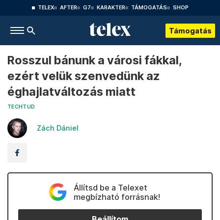
TELEX
AFTER
G7
KARAKTER
TÁMOGATÁS
SHOP
Támogatás
Rosszul bánunk a városi fákkal,
ezért velük szenvedünk az
éghajlatváltozás miatt
TECHTUD
Zách Dániel
Állítsd be a Telexet
megbízható forrásnak!
Beállítom