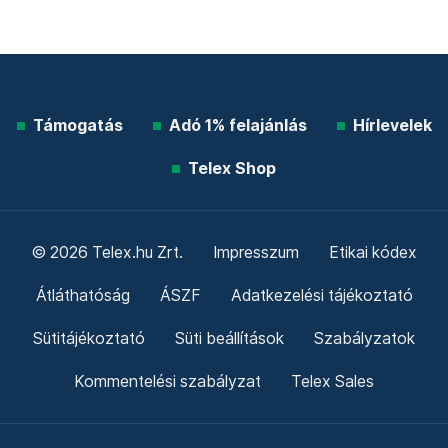
Támogatás
Adó 1% felajánlás
Hírlevelek
Telex Shop
© 2026 Telex.hu Zrt.
Impresszum
Etikai kódex
Átláthatóság
ÁSZF
Adatkezelési tájékoztató
Sütitájékoztató
Süti beállítások
Szabályzatok
Kommentelési szabályzat
Telex Sales