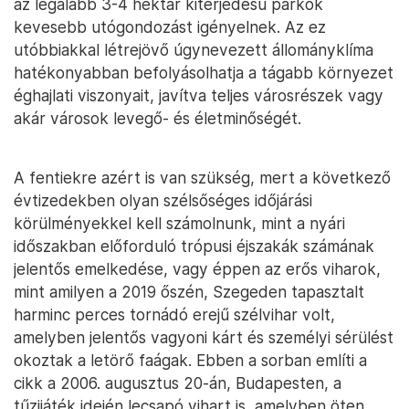
az legalább 3-4 hektár kiterjedésű parkok
kevesebb utógondozást igényelnek. Az ez
utóbbiakkal létrejövő úgynevezett állományklíma
hatékonyabban befolyásolhatja a tágabb környezet
éghajlati viszonyait, javítva teljes városrészek vagy
akár városok levegő- és életminőségét.
A fentiekre azért is van szükség, mert a következő
évtizedekben olyan szélsőséges időjárási
körülményekkel kell számolnunk, mint a nyári
időszakban előforduló trópusi éjszakák számának
jelentős emelkedése, vagy éppen az erős viharok,
mint amilyen a 2019 őszén, Szegeden tapasztalt
harminc perces tornádó erejű szélvihar volt,
amelyben jelentős vagyoni kárt és személyi sérülést
okoztak a letörő faágak. Ebben a sorban említi a
cikk a 2006. augusztus 20-án, Budapesten, a
tűzijáték idején lecsapó vihart is, amelyben öten