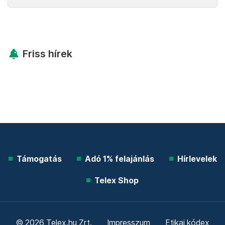
Friss hírek
Támogatás
Adó 1% felajánlás
Hírlevelek
Telex Shop
© 2026 Telex.hu Zrt.
Impresszum
Etikai kódex