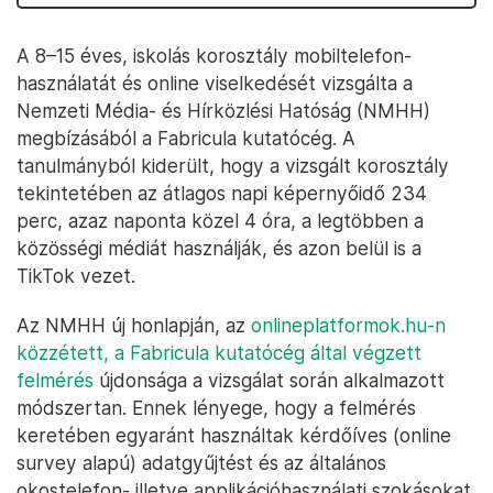
A 8–15 éves, iskolás korosztály mobiltelefon-
használatát és online viselkedését vizsgálta a
Nemzeti Média- és Hírközlési Hatóság (NMHH)
megbízásából a Fabricula kutatócég. A
tanulmányból kiderült, hogy a vizsgált korosztály
tekintetében az átlagos napi képernyőidő 234
perc, azaz naponta közel 4 óra, a legtöbben a
közösségi médiát használják, és azon belül is a
TikTok vezet.
Az NMHH új honlapján, az
onlineplatformok.hu-n
közzétett, a Fabricula kutatócég által végzett
felmérés
újdonsága a vizsgálat során alkalmazott
módszertan. Ennek lényege, hogy a felmérés
keretében egyaránt használtak kérdőíves (online
survey alapú) adatgyűjtést és az általános
okostelefon- illetve applikációhasználati szokásokat