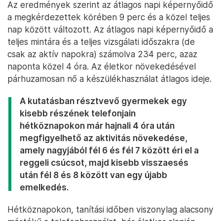
Az eredmények szerint az átlagos napi képernyőidő
a megkérdezettek körében 9 perc és a közel teljes
nap között változott. Az átlagos napi képernyőidő a
teljes mintára és a teljes vizsgálati időszakra (de
csak az aktív napokra) számolva 234 perc, azaz
naponta közel 4 óra. Az életkor növekedésével
párhuzamosan nő a készülékhasználat átlagos ideje.
A kutatásban résztvevő gyermekek egy
kisebb részének telefonjain
hétköznapokon már hajnali 4 óra után
megfigyelhető az aktivitás növekedése,
amely nagyjából fél 6 és fél 7 között éri el a
reggeli csúcsot, majd kisebb visszaesés
után fél 8 és 8 között van egy újabb
emelkedés.
Hétköznapokon, tanítási időben viszonylag alacsony