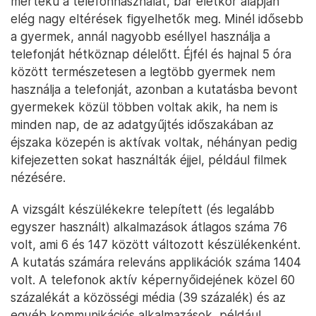
mértékű a telefonhasználat, bár életkor alapján
elég nagy eltérések figyelhetők meg. Minél idősebb
a gyermek, annál nagyobb eséllyel használja a
telefonját hétköznap délelőtt. Éjfél és hajnal 5 óra
között természetesen a legtöbb gyermek nem
használja a telefonját, azonban a kutatásba bevont
gyermekek közül többen voltak akik, ha nem is
minden nap, de az adatgyűjtés időszakában az
éjszaka közepén is aktívak voltak, néhányan pedig
kifejezetten sokat használták éjjel, például filmek
nézésére.
A vizsgált készülékekre telepített (és legalább
egyszer használt) alkalmazások átlagos száma 76
volt, ami 6 és 147 között változott készülékenként.
A kutatás számára releváns applikációk száma 1404
volt. A telefonok aktív képernyőidejének közel 60
százalékát a közösségi média (39 százalék) és az
egyéb kommunikációs alkalmazások, például