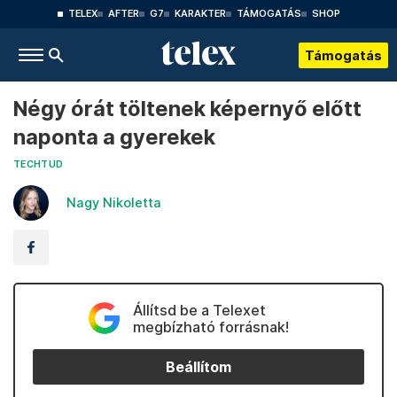
TELEX
AFTER
G7
KARAKTER
TÁMOGATÁS
SHOP
Támogatás
Négy órát töltenek képernyő előtt
naponta a gyerekek
TECHTUD
Nagy Nikoletta
Állítsd be a Telexet
megbízható forrásnak!
Beállítom