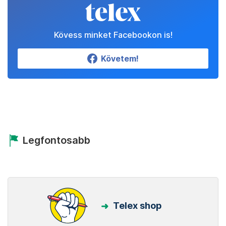
Kövess minket Facebookon is!
Követem!
Legfontosabb
Telex shop