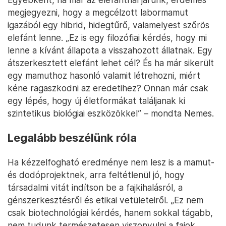
megjegyezni, hogy a megcélzott labormamut
igazából egy hibrid, hidegtűrő, valamelyest szőrös
elefánt lenne. „Ez is egy filozófiai kérdés, hogy mi
lenne a kívánt állapota a visszahozott állatnak. Egy
átszerkesztett elefánt lehet cél? És ha már sikerült
egy mamuthoz hasonló valamit létrehozni, miért
kéne ragaszkodni az eredetihez? Onnan már csak
egy lépés, hogy új életformákat találjanak ki
szintetikus biológiai eszközökkel” – mondta Nemes.
Legalább beszélünk róla
Ha kézzelfogható eredménye nem lesz is a mamut-
és dodóprojektnek, arra feltétlenül jó, hogy
társadalmi vitát indítson be a fajkihalásról, a
génszerkesztésről és etikai vetületeiről. „Ez nem
csak biotechnológiai kérdés, hanem sokkal tágabb,
nem tudunk természetesen viszonyulni a fajok