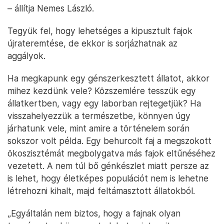
– állítja Nemes László.
Tegyük fel, hogy lehetséges a kipusztult fajok
újrateremtése, de ekkor is sorjázhatnak az
aggályok.
Ha megkapunk egy génszerkesztett állatot, akkor
mihez kezdünk vele? Közszemlére tesszük egy
állatkertben, vagy egy laborban rejtegetjük? Ha
visszahelyezzük a természetbe, könnyen úgy
járhatunk vele, mint amire a történelem során
sokszor volt példa. Egy behurcolt faj a megszokott
ökoszisztémát megbolygatva más fajok eltűnéséhez
vezetett. A nem túl bő génkészlet miatt persze az
is lehet, hogy életképes populációt nem is lehetne
létrehozni kihalt, majd feltámasztott állatokból.
„Egyáltalán nem biztos, hogy a fajnak olyan