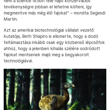
nem a science fiction felé hajló konzervációs
tevékenységre jobban el lehetne költeni, így
megmentve más még élő fajokat” – mondta Segesdi
Martin.
Azt az amerikai biotechnológiai vállalat vezető
kutatója, Beth Shapiro is elismerte, hogy a dodó
feltámasztása inkább csak egy közbenső lépcsőfok
ahhoz, hogy a jelenben kihalás szélére sodródott
fajokat mentsenek majd meg a begyakorolt
technológiával.