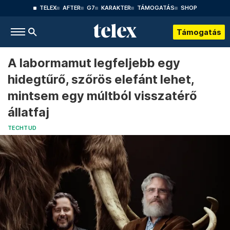
TELEX
AFTER
G7
KARAKTER
TÁMOGATÁS
SHOP
Támogatás
A labormamut legfeljebb egy
hidegtűrő, szőrös elefánt lehet,
mintsem egy múltból visszatérő
állatfaj
TECHTUD