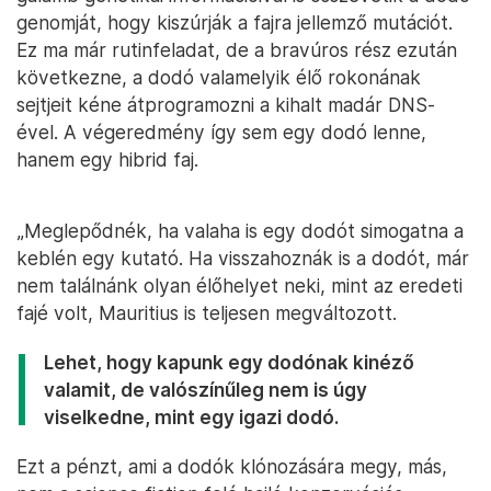
genomját, hogy kiszúrják a fajra jellemző mutációt.
Ez ma már rutinfeladat, de a bravúros rész ezután
következne, a dodó valamelyik élő rokonának
sejtjeit kéne átprogramozni a kihalt madár DNS-
ével. A végeredmény így sem egy dodó lenne,
hanem egy hibrid faj.
„Meglepődnék, ha valaha is egy dodót simogatna a
keblén egy kutató. Ha visszahoznák is a dodót, már
nem találnánk olyan élőhelyet neki, mint az eredeti
fajé volt, Mauritius is teljesen megváltozott.
Lehet, hogy kapunk egy dodónak kinéző
valamit, de valószínűleg nem is úgy
viselkedne, mint egy igazi dodó.
Ezt a pénzt, ami a dodók klónozására megy, más,