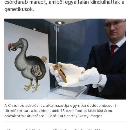
csőrdarab maradt, amiből egyáltalán kiindulhattak a
genetikusok.
A Christie’s aukciósház alkalmazottja egy ritka dodócombcsont-
töredéket tart a kezében, amit 15 ezer fontos kikiáltási áron
bocsátottak árverésre – Fotó: Oli Scarff / Getty Images