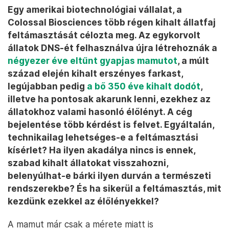
Egy amerikai biotechnológiai vállalat, a
Colossal Biosciences több régen kihalt állatfaj
feltámasztását célozta meg. Az egykorvolt
állatok DNS-ét felhasználva újra létrehoznák a
négyezer éve eltűnt gyapjas mamutot
, a múlt
század elején kihalt erszényes farkast,
legújabban pedig
a bő 350 éve kihalt dodót
,
illetve ha pontosak akarunk lenni, ezekhez az
állatokhoz valami hasonló élőlényt. A cég
bejelentése több kérdést is felvet. Egyáltalán,
technikailag lehetséges-e a feltámasztási
kísérlet? Ha ilyen akadálya nincs is ennek,
szabad kihalt állatokat visszahozni,
belenyúlhat-e bárki ilyen durván a természeti
rendszerekbe? És ha sikerül a feltámasztás, mit
kezdünk ezekkel az élőlényekkel?
A mamut már csak a mérete miatt is