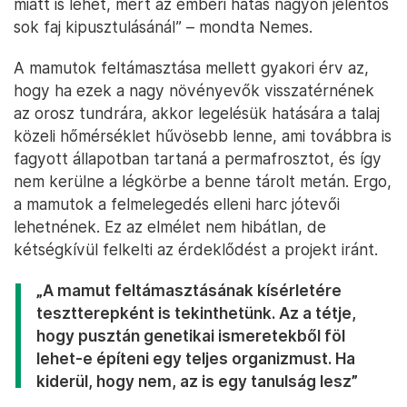
miatt is lehet, mert az emberi hatás nagyon jelentős
sok faj kipusztulásánál” – mondta Nemes.
A mamutok feltámasztása mellett gyakori érv az,
hogy ha ezek a nagy növényevők visszatérnének
az orosz tundrára, akkor legelésük hatására a talaj
közeli hőmérséklet hűvösebb lenne, ami továbbra is
fagyott állapotban tartaná a permafrosztot, és így
nem kerülne a légkörbe a benne tárolt metán. Ergo,
a mamutok a felmelegedés elleni harc jótevői
lehetnének. Ez az elmélet nem hibátlan, de
kétségkívül felkelti az érdeklődést a projekt iránt.
„A mamut feltámasztásának kísérletére
tesztterepként is tekinthetünk. Az a tétje,
hogy pusztán genetikai ismeretekből föl
lehet-e építeni egy teljes organizmust. Ha
kiderül, hogy nem, az is egy tanulság lesz”