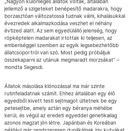
„Nagyon különleges állatok voltak, általában
jellemző a szigeteket benépesítő madarakra, hogy
borzasztóan változatossá tudnak válni, kihalásukkal
évezredek alkalmazkodása veszhet el néhány
évtized alatt. Az sem egyedülálló jelenség, hogy
röpképtelen madarakat irtottak ki teljesen, az
emberiséggel szemben az egyik legsebezhetőbb
állatcsoportról van szó. Most pedig próbáljuk
összekaparni az utánuk megmaradt morzsákat” –
mondta Segesdi.
Állatok másolása klónozással ma már szinte
rutinfeladatnak számít. Ehhez általában egy élő
egyedből kivett testi sejtmagot ültetnek be egy
petesejtbe, amely aztán egy béranya méhébe
kerül, és végül az eredeti egyeddel genetikailag
azonos magzat jön létre. Japánban és Koreában
például már rendszeresen duplikálnak így kutyákat