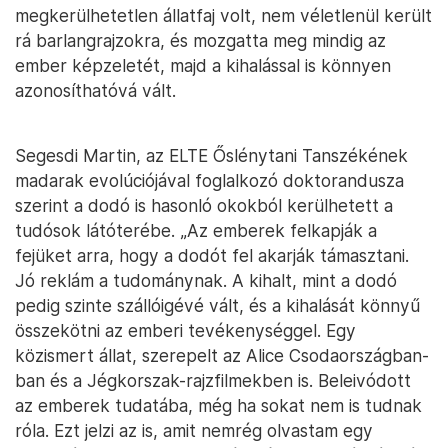
megkerülhetetlen állatfaj volt, nem véletlenül került
rá barlangrajzokra, és mozgatta meg mindig az
ember képzeletét, majd a kihalással is könnyen
azonosíthatóvá vált.
Segesdi Martin, az ELTE Őslénytani Tanszékének
madarak evolúciójával foglalkozó doktorandusza
szerint a dodó is hasonló okokból kerülhetett a
tudósok látóterébe. „Az emberek felkapják a
fejüket arra, hogy a dodót fel akarják támasztani.
Jó reklám a tudománynak. A kihalt, mint a dodó
pedig szinte szállóigévé vált, és a kihalását könnyű
összekötni az emberi tevékenységgel. Egy
közismert állat, szerepelt az Alice Csodaországban-
ban és a Jégkorszak-rajzfilmekben is. Beleivódott
az emberek tudatába, még ha sokat nem is tudnak
róla. Ezt jelzi az is, amit nemrég olvastam egy