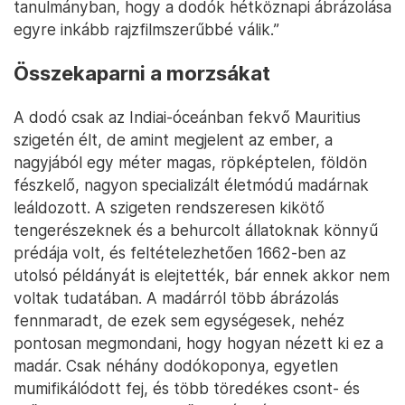
tanulmányban, hogy a dodók hétköznapi ábrázolása
egyre inkább rajzfilmszerűbbé válik.”
Összekaparni a morzsákat
A dodó csak az Indiai-óceánban fekvő Mauritius
szigetén élt, de amint megjelent az ember, a
nagyjából egy méter magas, röpképtelen, földön
fészkelő, nagyon specializált életmódú madárnak
leáldozott. A szigeten rendszeresen kikötő
tengerészeknek és a behurcolt állatoknak könnyű
prédája volt, és feltételezhetően 1662-ben az
utolsó példányát is elejtették, bár ennek akkor nem
voltak tudatában. A madárról több ábrázolás
fennmaradt, de ezek sem egységesek, nehéz
pontosan megmondani, hogy hogyan nézett ki ez a
madár. Csak néhány dodókoponya, egyetlen
mumifikálódott fej, és több töredékes csont- és