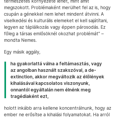
természetes környezete lehet, mint amit
megszokott. Problémaként merülhet fel az is, hogy
csupán a génekkel nem lehet mindent átvinni. A
viselkedési és kulturális elemeket el kell sajátítani,
legyen az táplálkozás vagy éppen párosodás. Ez
főleg a társas emlősöknél okozhat problémát” –
mondta Nemes.
Egy másik aggály,
ha gyakorlattá válna a feltámasztás, vagy
az angolban használt szakszóval, a de-
extinction, akkor megváltozik az élőlények
kihalásával kapcsolatos viszonyunk,
onnantól egyáltalán nem élnénk meg
tragédiaként ezt,
holott inkább arra kellene koncentrálnunk, hogy az
ember ne erősítse a kihalási folyamatokat. Ha arról