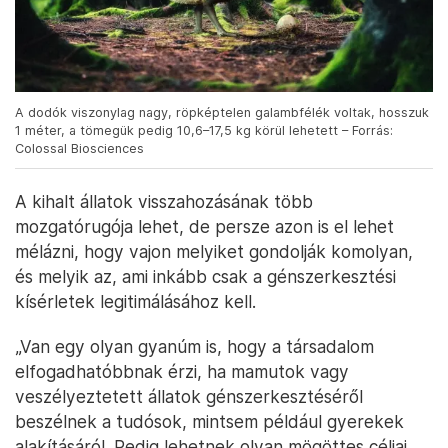
A dodók viszonylag nagy, röpképtelen galambfélék voltak, hosszuk
1 méter, a tömegük pedig 10,6–17,5 kg körül lehetett – Forrás:
Colossal Biosciences
A kihalt állatok visszahozásának több
mozgatórugója lehet, de persze azon is el lehet
mélázni, hogy vajon melyiket gondolják komolyan,
és melyik az, ami inkább csak a génszerkesztési
kísérletek legitimálásához kell.
„Van egy olyan gyanúm is, hogy a társadalom
elfogadhatóbbnak érzi, ha mamutok vagy
veszélyeztetett állatok génszerkesztéséről
beszélnek a tudósok, mintsem például gyerekek
alakításáról. Pedig lehetnek olyan mögöttes céljai