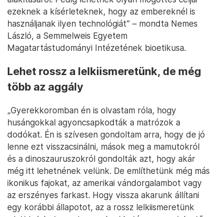
ezeknek a kísérleteknek, hogy az embereknél is
használjanak ilyen technológiát” – mondta Nemes
László, a Semmelweis Egyetem
Magatartástudományi Intézetének bioetikusa.
Lehet rossz a lelkiismeretünk, de még
több az aggály
„Gyerekkoromban én is olvastam róla, hogy
husángokkal agyoncsapkodták a matrózok a
dodókat. Én is szívesen gondoltam arra, hogy de jó
lenne ezt visszacsinálni, mások meg a mamutokról
és a dinoszauruszokról gondolták azt, hogy akár
még itt lehetnének velünk. De említhetünk még más
ikonikus fajokat, az amerikai vándorgalambot vagy
az erszényes farkast. Hogy vissza akarunk állítani
egy korábbi állapotot, az a rossz lelkiismeretünk