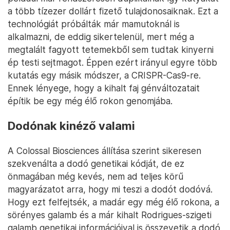
a több tízezer dollárt fizető tulajdonosaiknak. Ezt a
technológiát próbálták már mamutoknál is
alkalmazni, de eddig sikertelenül, mert még a
megtalált fagyott tetemekből sem tudtak kinyerni
ép testi sejtmagot. Éppen ezért irányul egyre több
kutatás egy másik módszer, a CRISPR-Cas9-re.
Ennek lényege, hogy a kihalt faj génváltozatait
építik be egy még élő rokon genomjába.
Dodónak kinéző valami
A Colossal Biosciences állítása szerint sikeresen
szekvenálta a dodó genetikai kódját, de ez
önmagában még kevés, nem ad teljes körű
magyarázatot arra, hogy mi teszi a dodót dodóvá.
Hogy ezt felfejtsék, a madár egy még élő rokona, a
sörényes galamb és a már kihalt Rodrigues-szigeti
galamb genetikai információival is összevetik a dodó