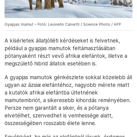
Gyapjas mamut – Fotó: Leonello Calvetti / Science Photo / AFP
A kísérletek állatjólléti kérdéseket is felvetnek,
például a gyapjas mamutok feltámasztásában
pótanyaként részt vevő afrikai elefántok, illetve a
megszülető hibrid állatok esetében is.
A gyapjas mamutok génkészlete sokkal közelebb áll
ugyan az ázsiai elefántéhoz, nagyobb mérete miatt
a kutatók afrikai elefántba ültetnének
mamutembriót, a sikeresebb kihordás reményében.
Persze nem garantált a siker, és a pótanya
elvetélhet, szenvedhet is vemhessége alatt,
összességében rosszabb élete lenne.
Egyébként, ha már az elefántnál járunk, érdemes