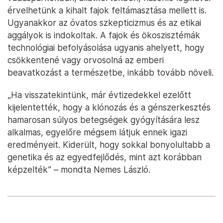
érvelhetünk a kihalt fajok feltámasztása mellett is.
Ugyanakkor az óvatos szkepticizmus és az etikai
aggályok is indokoltak. A fajok és ökoszisztémák
technológiai befolyásolása ugyanis ahelyett, hogy
csökkentené vagy orvosolná az emberi
beavatkozást a természetbe, inkább tovább növeli.
„Ha visszatekintünk, már évtizedekkel ezelőtt
kijelentették, hogy a klónozás és a génszerkesztés
hamarosan súlyos betegségek gyógyítására lesz
alkalmas, egyelőre mégsem látjuk ennek igazi
eredményeit. Kiderült, hogy sokkal bonyolultabb a
genetika és az egyedfejlődés, mint azt korábban
képzelték” – mondta Nemes László.