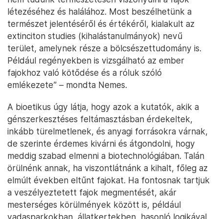
létezéséhez és halálához. Most beszélhetünk a
természet jelentéséről és értékéről, kialakult az
extinciton studies (kihalástanulmányok) nevű
terület, amelynek része a bölcsészettudomány is.
Például regényekben is vizsgálható az ember
fajokhoz való kötődése és a róluk szóló
emlékezete” – mondta Nemes.
A bioetikus úgy látja, hogy azok a kutatók, akik a
génszerkesztéses feltámasztásban érdekeltek,
inkább türelmetlenek, és anyagi forrásokra várnak,
de szerinte érdemes kivárni és átgondolni, hogy
meddig szabad elmenni a biotechnológiában. Talán
örülnénk annak, ha viszontlátnánk a kihalt, főleg az
elmúlt években eltűnt fajokat. Ha fontosnak tartjuk
a veszélyeztetett fajok megmentését, akár
mesterséges körülmények között is, például
vadasparkokban, állatkertekben, hasonló logikával