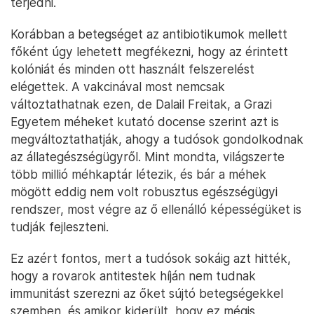
terjedni.
Korábban a betegséget az antibiotikumok mellett
főként úgy lehetett megfékezni, hogy az érintett
kolóniát és minden ott használt felszerelést
elégettek. A vakcinával most nemcsak
változtathatnak ezen, de Dalail Freitak, a Grazi
Egyetem méheket kutató docense szerint azt is
megváltoztathatják, ahogy a tudósok gondolkodnak
az állategészségügyről. Mint mondta, világszerte
több millió méhkaptár létezik, és bár a méhek
mögött eddig nem volt robusztus egészségügyi
rendszer, most végre az ő ellenálló képességüket is
tudják fejleszteni.
Ez azért fontos, mert a tudósok sokáig azt hitték,
hogy a rovarok antitestek híján nem tudnak
immunitást szerezni az őket sújtó betegségekkel
szemben, és amikor kiderült, hogy ez mégis