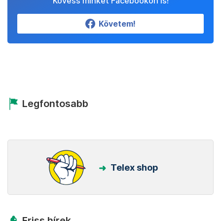
Kövess minket Facebookon is!
Követem!
Legfontosabb
Telex shop
Friss hírek