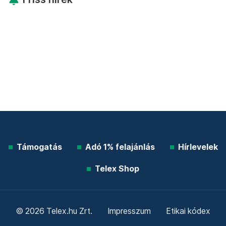
Támogatás
Adó 1% felajánlás
Hírlevelek
Telex Shop
© 2026 Telex.hu Zrt.
Impresszum
Etikai kódex