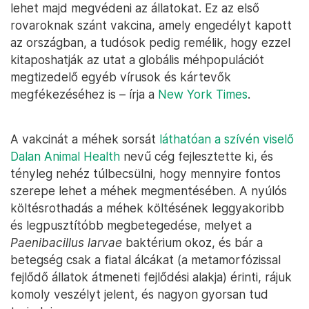
lehet majd megvédeni az állatokat. Ez az első
rovaroknak szánt vakcina, amely engedélyt kapott
az országban, a tudósok pedig remélik, hogy ezzel
kitaposhatják az utat a globális méhpopulációt
megtizedelő egyéb vírusok és kártevők
megfékezéséhez is – írja a
New York Times
.
A vakcinát a méhek sorsát
láthatóan a szívén viselő
Dalan Animal Health
nevű cég fejlesztette ki, és
tényleg nehéz túlbecsülni, hogy mennyire fontos
szerepe lehet a méhek megmentésében. A nyúlós
költésrothadás a méhek költésének leggyakoribb
és legpusztítóbb megbetegedése, melyet a
Paenibacillus larvae
baktérium okoz, és bár a
betegség csak a fiatal álcákat (a metamorfózissal
fejlődő állatok átmeneti fejlődési alakja) érinti, rájuk
komoly veszélyt jelent, és nagyon gyorsan tud