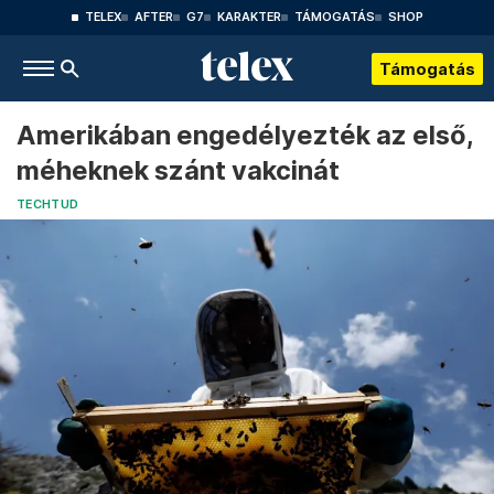
TELEX
AFTER
G7
KARAKTER
TÁMOGATÁS
SHOP
Támogatás
Amerikában engedélyezték az első,
méheknek szánt vakcinát
TECHTUD