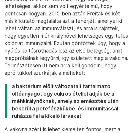
lehetséges, akkor sem volt egyértelmű, hogy
pontosan hogyan. 2015-ben aztán Freitak és két
másik kutató megtalálta azt a fehérjét, amellyel ki
lehet váltani az immunválaszt, és arra is rájöttek,
hogy egyetlen méhkirálynővel lehetséges egy teljes
kolóniát immunizálni. Ezután döntöttek úgy, hogy a
nyúlós költésrothadás lesz az első betegség, amit
megpróbálnak legyűrni, így született meg a vakcina.
Természetesen itt nem arra kell gondolni, hogy
apró tűkkel szurkálják a méheket:
a baktérium elölt változatait tartalmazó
oltóanyagot egy cukros étellel adják be a
méhkirálynőknek, amely az emésztés után
bekerül a petefészkükbe, és immunitással
ruházza fel a kikelő lárvákat.
A vakcina azért is lehet kiemelten fontos, mert a