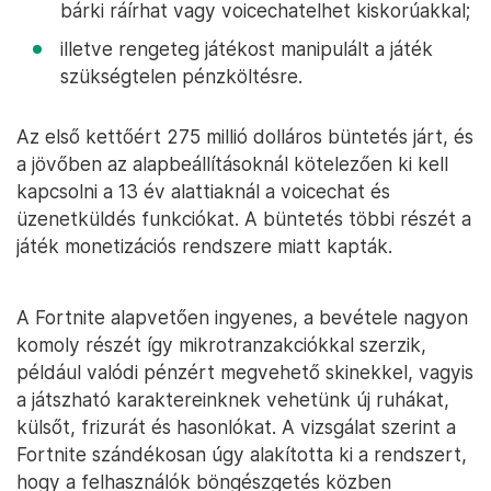
bárki ráírhat vagy voicechatelhet kiskorúakkal;
illetve rengeteg játékost manipulált a játék
szükségtelen pénzköltésre.
Az első kettőért 275 millió dolláros büntetés járt, és
a jövőben az alapbeállításoknál kötelezően ki kell
kapcsolni a 13 év alattiaknál a voicechat és
üzenetküldés funkciókat. A büntetés többi részét a
játék monetizációs rendszere miatt kapták.
A Fortnite alapvetően ingyenes, a bevétele nagyon
komoly részét így mikrotranzakciókkal szerzik,
például valódi pénzért megvehető skinekkel, vagyis
a játszható karaktereinknek vehetünk új ruhákat,
külsőt, frizurát és hasonlókat. A vizsgálat szerint a
Fortnite szándékosan úgy alakította ki a rendszert,
hogy a felhasználók böngészgetés közben