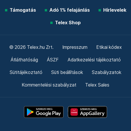
Támogatás
Adó 1% felajánlás
Hírlevelek
Telex Shop
© 2026 Telex.hu Zrt.
Impresszum
Etikai kódex
Átláthatóság
ÁSZF
Adatkezelési tájékoztató
Sütitájékoztató
Süti beállítások
Szabályzatok
Kommentelési szabályzat
Telex Sales