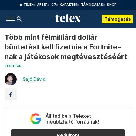
TELEX
AFTER
G7
KARAKTER
TÁMOGATÁS
SHOP
Támogatás
Több mint félmilliárd dollár
büntetést kell fizetnie a Fortnite-
nak a játékosok megtévesztéséért
TECHTUD
Sajó Dávid
Állítsd be a Telexet
megbízható forrásnak!
Beállítom