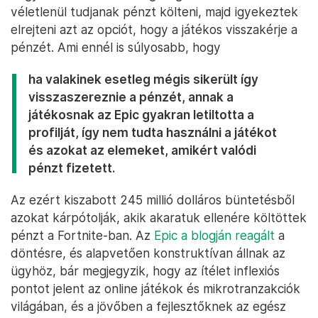
véletlenül tudjanak pénzt költeni, majd igyekeztek
elrejteni azt az opciót, hogy a játékos visszakérje a
pénzét. Ami ennél is súlyosabb, hogy
ha valakinek esetleg mégis sikerült így
visszaszereznie a pénzét, annak a
játékosnak az Epic gyakran letiltotta a
profilját, így nem tudta használni a játékot
és azokat az elemeket, amikért valódi
pénzt fizetett.
Az ezért kiszabott 245 millió dolláros büntetésből
azokat kárpótolják, akik akaratuk ellenére költöttek
pénzt a Fortnite-ban. Az
Epic a blogján reagált
a
döntésre, és alapvetően konstruktívan állnak az
ügyhöz, bár megjegyzik, hogy az ítélet inflexiós
pontot jelent az online játékok és mikrotranzakciók
világában, és a jövőben a fejlesztőknek az egész