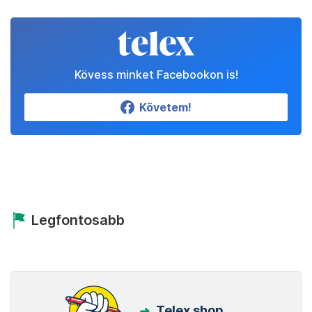
Kövess minket Facebookon is!
Követem!
Legfontosabb
Telex shop