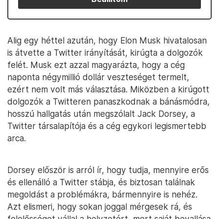
Alig egy héttel azután, hogy Elon Musk hivatalosan
is átvette a Twitter irányítását, kirúgta a dolgozók
felét. Musk ezt azzal magyarázta, hogy a cég
naponta négymillió dollár veszteséget termelt,
ezért nem volt más választása. Miközben a kirúgott
dolgozók a Twitteren panaszkodnak a bánásmódra,
hosszú hallgatás után megszólalt Jack Dorsey, a
Twitter társalapítója és a cég egykori legismertebb
arca.
Dorsey először is arról ír, hogy tudja, mennyire erős
és ellenálló a Twitter stábja, és biztosan találnak
megoldást a problémákra, bármennyire is nehéz.
Azt elismeri, hogy sokan joggal mérgesek rá, és
felelősséget vállal a helyzetért, mert saját bevallása