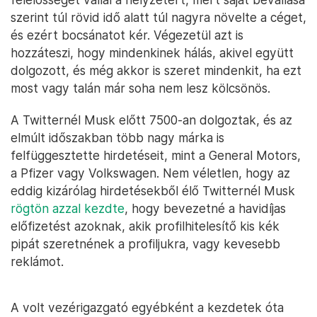
szerint túl rövid idő alatt túl nagyra növelte a céget,
és ezért bocsánatot kér. Végezetül azt is
hozzáteszi, hogy mindenkinek hálás, akivel együtt
dolgozott, és még akkor is szeret mindenkit, ha ezt
most vagy talán már soha nem lesz kölcsönös.
A Twitternél Musk előtt 7500-an dolgoztak, és az
elmúlt időszakban több nagy márka is
felfüggesztette hirdetéseit, mint a General Motors,
a Pfizer vagy Volkswagen. Nem véletlen, hogy az
eddig kizárólag hirdetésekből élő Twitternél Musk
rögtön azzal kezdte
, hogy bevezetné a havidíjas
előfizetést azoknak, akik profilhitelesítő kis kék
pipát szeretnének a profiljukra, vagy kevesebb
reklámot.
A volt vezérigazgató egyébként a kezdetek óta