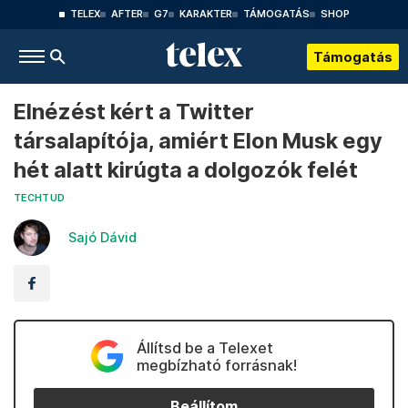
TELEX
AFTER
G7
KARAKTER
TÁMOGATÁS
SHOP
Támogatás
Elnézést kért a Twitter
társalapítója, amiért Elon Musk egy
hét alatt kirúgta a dolgozók felét
TECHTUD
Sajó Dávid
Állítsd be a Telexet
megbízható forrásnak!
Beállítom