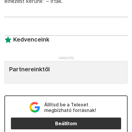
elnézést kérünk” – írták.
Kedvenceink
Partnereinktől
Állítsd be a Telexet
megbízható forrásnak!
Beállítom