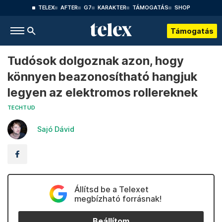
TELEX
AFTER
G7
KARAKTER
TÁMOGATÁS
SHOP
Támogatás
Tudósok dolgoznak azon, hogy
könnyen beazonosítható hangjuk
legyen az elektromos rollereknek
TECHTUD
Sajó Dávid
Állítsd be a Telexet
megbízható forrásnak!
Beállítom