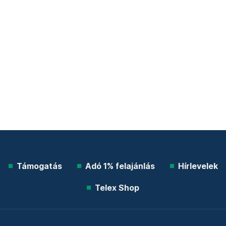
Támogatás
Adó 1% felajánlás
Hírlevelek
Telex Shop