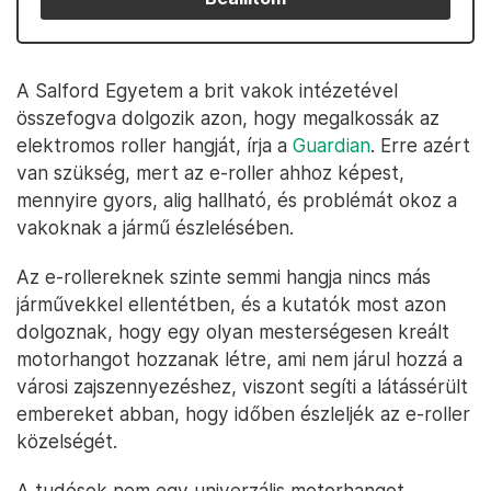
A Salford Egyetem a brit vakok intézetével
összefogva dolgozik azon, hogy megalkossák az
elektromos roller hangját, írja a
Guardian
. Erre azért
van szükség, mert az e-roller ahhoz képest,
mennyire gyors, alig hallható, és problémát okoz a
vakoknak a jármű észlelésében.
Az e-rollereknek szinte semmi hangja nincs más
járművekkel ellentétben, és a kutatók most azon
dolgoznak, hogy egy olyan mesterségesen kreált
motorhangot hozzanak létre, ami nem járul hozzá a
városi zajszennyezéshez, viszont segíti a látássérült
embereket abban, hogy időben észleljék az e-roller
közelségét.
A tudósok nem egy univerzális motorhangot