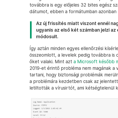
továbbra is egy előjeles 32 bites egész sz
dátumot, ebben a formátumban azonban a
Az új frissítés miatt viszont ennél n
ugyanis az első két számban jelzi az 
módosult.
Így aztán minden egyes ellenőrzési kísérlet
összeomlott, a levelek pedig továbbra is
őket valaki. Mint azt
a Microsoft később 
2019-et érintő probléma nem magának a vír
tartani, hogy biztonsági problémák merüln
a problémára kezdetben csak az jelentet
letiltották a vírusirtót, ami kétségtelenül