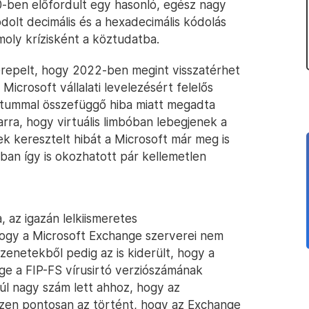
10-ben előfordult egy hasonló, egész nagy
dolt decimális és a hexadecimális kódolás
oly krízisként a köztudatba.
erepelt, hogy 2022-ben megint visszatérhet
 Microsoft vállalati levelezésért felelős
átummal összefüggő hiba miatt megadta
arra, hogy virtuális limbóban lebegjenek a
k keresztelt hibát a Microsoft már meg is
an így is okozhatott pár kellemetlen
, az igazán lelkiismeretes
hogy a Microsoft Exchange szerverei nem
zenetekből pedig az is kiderült, hogy a
e a FIP-FS vírusirtó verziószámának
túl nagy szám lett ahhoz, hogy az
szen pontosan az történt, hogy az Exchange