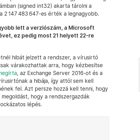
ámban (signed int32) akarta tárolni a
 2 147 483 647-es érték a legnagyobb.
agyobb lett a verziószám, a Microsoft
évet, ez pedig most 21 helyett 22-re
nél hibát jelzett a rendszer, a vírusirtó
 csak várakozhattak arra, hogy kézbesítse
megírta
, az Exchange Server 2016-ot és a
usirtónak a hibája, így attól sem kell
ének fel. Azt persze hozzá kell tenni, hogy
t megoldást, hogy a rendszergazdák
 kockázatos lépés.