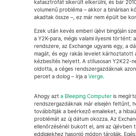
katasztrófát sikerült elkerülni, és bár 20
volumenű probléma – akkor a binárisan kó
akadtak össze –, ez már nem épült be kom
Ezek után kevés emberi újévi bingóján sz
a Y2K-para, mégis valami ilyesmi történt: a
rendszere, az Exchange ugyanis egy, a d
magát, és egy rakás levelet kárhoztatott 
kézbesítés helyett. A stílusosan Y2K22-ne
oldotta, a céges rendszergazdáknak azonb
percet a dolog – írja a
Verge
.
Ahogy azt
a Bleeping Computer
is megírta
rendszergazdáknak már elsején feltűnt, 
továbbítják a beérkező emaileket, a hibaü
problémát az új dátum okozza. Az Exchang
ellenőrzésénél bukott el, ami az újévben 
eddigiekhez hasonló módon tárolják. Egé