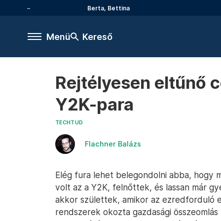
Berta, Bettina
Menü
Kereső
Rejtélyesen eltűnő c
Y2K-para
TECHTUD
Flachner Balázs
Elég fura lehet belegondolni abba, hogy
volt az a Y2K, felnőttek, és lassan már g
akkor születtek, amikor az ezredforduló e
rendszerek okozta gazdasági összeomlás 