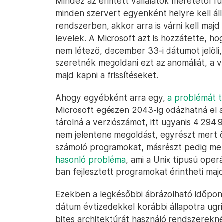
Mindez az érintett vállalatok méretétől f
minden szervert egyenként helyre kell állí
rendszerben, akkor arra is várni kell ma
levelek. A Microsoft azt is hozzátette, h
nem létező, december 33-i dátumot jelöli
szeretnék megoldani ezt az anomáliát, a v
majd kapni a frissítéseket.
Ahogy egyébként arra egy,
a problémát t
Microsoft egészen 2043-ig odázhatná el a 
tárolná a verziószámot, itt ugyanis 4 294 9
nem jelentene megoldást, egyrészt mert 
számoló programokat, másrészt pedig me
hasonló probléma
, ami a Unix típusú oper
ban fejlesztett programokat érintheti majd
Ezekben a legkésőbbi ábrázolható időpont 
dátum évtizedekkel korábbi állapotra ugri
bites architektúrát használó rendszerekné