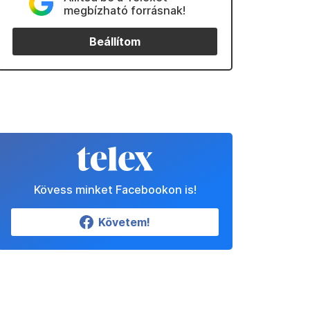
megbízható forrásnak!
Beállítom
Kövess minket Facebookon is!
Követem!