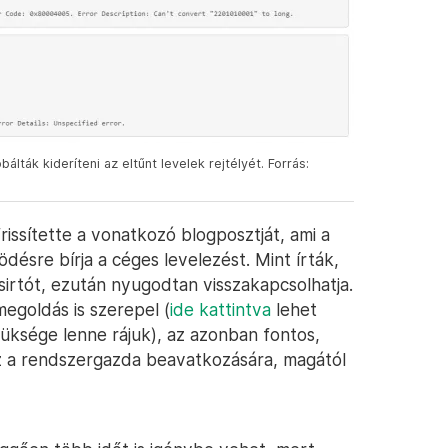
lták kideríteni az eltűnt levelek rejtélyét. Forrás:
rissítette a vonatkozó blogposztját, ami a
ödésre bírja a céges levelezést. Mint írták,
rusirtót, ezután nyugodtan visszakapcsolhatja.
egoldás is szerepel (
ide kattintva
lehet
züksége lenne rájuk), az azonban fontos,
z a rendszergazda beavatkozására, magától