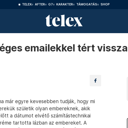
TELEX
AFTER
G7
KARAKTER
TÁMOGATÁS
SHOP
éges emailekkel tért vissza
 ma már egyre kevesebben tudják, hogy mi
yerekük születik olyan embereknek, akik
lőtt a dátumot elvétő számítástechnikai
réme tartotta lázban az embereket. A