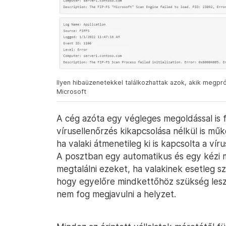
Ilyen hibaüzenetekkel találkozhattak azok, akik megpróbá
Microsoft
A cég azóta egy végleges megoldással is f
vírusellenőrzés kikapcsolása nélkül is műk
ha valaki átmenetileg ki is kapcsolta a ví
A posztban egy automatikus és egy kézi m
megtalálni ezeket, ha valakinek esetleg s
hogy egyelőre mindkettőhöz szükség les
nem fog megjavulni a helyzet.