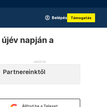
Belépés
Támogatás
 újév napján a
Partnereinktől
Állítsd be a Telexet