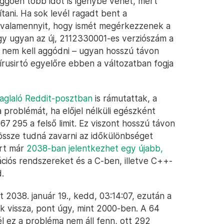
üggően több időt is igénybe vehet, mert
tani. Ha sok levél ragadt bent a
jd valamennyit, hogy ismét megérkezzenek a
ogy ugyan az új, 2112330001-es verziószám a
, nem kell aggódni – ugyan hosszú távon
írusirtó egyelőre ebben a változatban fogja
aglaló Reddit-posztban
is rámutattak, a
problémát, ha előjel nélküli egészként
67 295 a felső limit. Ez viszont hosszú távon
össze tudná zavarni az időkülönbséget
rt már
2038-ban jelentkezhet egy újabb,
ációs rendszereket és a C-ben, illetve C++-
.
2038. január 19., kedd, 03:14:07, ezután a
k vissza, pont úgy, mint 2000-ben. A 64
l ez a probléma nem áll fenn, ott 292