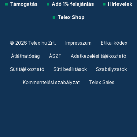
Támogatás
Adó 1% felajánlás
Hírlevelek
Telex Shop
© 2026 Telex.hu Zrt.
Impresszum
Etikai kódex
Átláthatóság
ÁSZF
Adatkezelési tájékoztató
Sütitájékoztató
Süti beállítások
Szabályzatok
Kommentelési szabályzat
Telex Sales