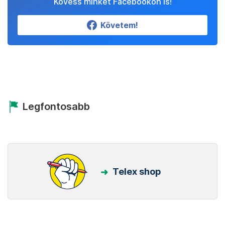
Kövess minket Facebookon is!
Követem!
Legfontosabb
Telex shop