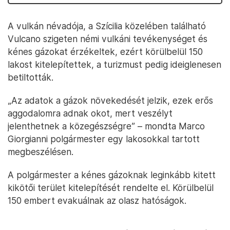
A vulkán névadója, a Szícilia közelében található
Vulcano szigeten némi vulkáni tevékenységet és
kénes gázokat érzékeltek, ezért körülbelül 150
lakost kitelepítettek, a turizmust pedig ideiglenesen
betiltották.
„Az adatok a gázok növekedését jelzik, ezek erős
aggodalomra adnak okot, mert veszélyt
jelenthetnek a közegészségre” – mondta Marco
Giorgianni polgármester egy lakosokkal tartott
megbeszélésen.
A polgármester a kénes gázoknak leginkább kitett
kikötői terület kitelepítését rendelte el. Körülbelül
150 embert evakuálnak az olasz hatóságok.