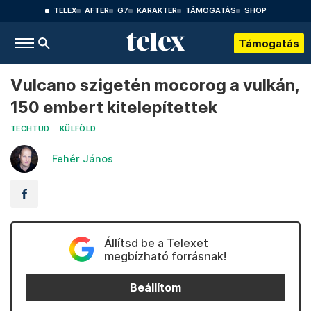
TELEX
AFTER
G7
KARAKTER
TÁMOGATÁS
SHOP
Támogatás
Vulcano szigetén mocorog a vulkán,
150 embert kitelepítettek
TECHTUD
KÜLFÖLD
Fehér János
Állítsd be a Telexet
megbízható forrásnak!
Beállítom