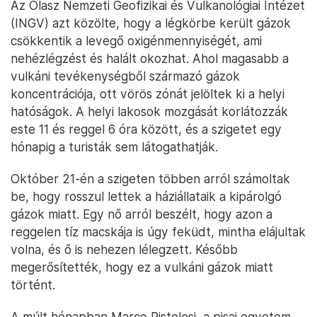
Az Olasz Nemzeti Geofizikai és Vulkanológiai Intézet
(INGV) azt közölte, hogy a légkörbe került gázok
csökkentik a levegő oxigénmennyiségét, ami
nehézlégzést és halált okozhat. Ahol magasabb a
vulkáni tevékenységből származó gázok
koncentrációja, ott vörös zónát jelöltek ki a helyi
hatóságok. A helyi lakosok mozgását korlátozzák
este 11 és reggel 6 óra között, és a szigetet egy
hónapig a turisták sem látogathatják.
Október 21-én a szigeten többen arról számoltak
be, hogy rosszul lettek a háziállataik a kipárolgó
gázok miatt. Egy nő arról beszélt, hogy azon a
reggelen tíz macskája is úgy feküdt, mintha elájultak
volna, és ő is nehezen lélegzett. Később
megerősítették, hogy ez a vulkáni gázok miatt
történt.
A múlt hónapban Marco Pistolesi, a pisai egyetem