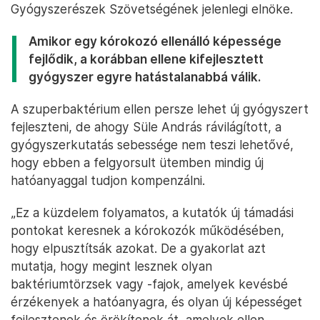
Gyógyszerészek Szövetségének jelenlegi elnöke.
Amikor egy kórokozó ellenálló képessége
fejlődik, a korábban ellene kifejlesztett
gyógyszer egyre hatástalanabbá válik.
A szuperbaktérium ellen persze lehet új gyógyszert
fejleszteni, de ahogy Süle András rávilágított, a
gyógyszerkutatás sebessége nem teszi lehetővé,
hogy ebben a felgyorsult ütemben mindig új
hatóanyaggal tudjon kompenzálni.
„Ez a küzdelem folyamatos, a kutatók új támadási
pontokat keresnek a kórokozók működésében,
hogy elpusztítsák azokat. De a gyakorlat azt
mutatja, hogy megint lesznek olyan
baktériumtörzsek vagy -fajok, amelyek kevésbé
érzékenyek a hatóanyagra, és olyan új képességet
fejlesztenek és örökítenek át, amelyek ellen