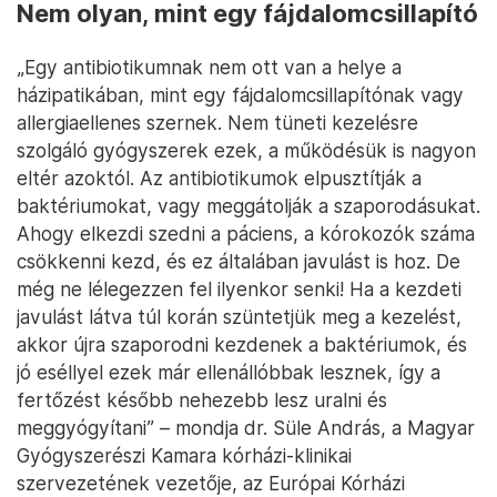
Nem olyan, mint egy fájdalomcsillapító
„Egy antibiotikumnak nem ott van a helye a
házipatikában, mint egy fájdalomcsillapítónak vagy
allergiaellenes szernek. Nem tüneti kezelésre
szolgáló gyógyszerek ezek, a működésük is nagyon
eltér azoktól. Az antibiotikumok elpusztítják a
baktériumokat, vagy meggátolják a szaporodásukat.
Ahogy elkezdi szedni a páciens, a kórokozók száma
csökkenni kezd, és ez általában javulást is hoz. De
még ne lélegezzen fel ilyenkor senki! Ha a kezdeti
javulást látva túl korán szüntetjük meg a kezelést,
akkor újra szaporodni kezdenek a baktériumok, és
jó eséllyel ezek már ellenállóbbak lesznek, így a
fertőzést később nehezebb lesz uralni és
meggyógyítani” – mondja dr. Süle András, a Magyar
Gyógyszerészi Kamara kórházi-klinikai
szervezetének vezetője, az Európai Kórházi