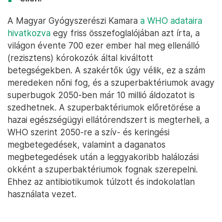
A Magyar Gyógyszerészi Kamara
a WHO adataira
hivatkozva
egy friss összefoglalójában azt írta, a
világon évente 700 ezer ember hal meg ellenálló
(rezisztens) kórokozók által kiváltott
betegségekben. A szakértők úgy vélik, ez a szám
meredeken nőni fog, és a szuperbaktériumok avagy
superbugok 2050-ben már 10 millió áldozatot is
szedhetnek. A szuperbaktériumok előretörése a
hazai egészségügyi ellátórendszert is megterheli, a
WHO szerint 2050-re a szív- és keringési
megbetegedések, valamint a daganatos
megbetegedések után a leggyakoribb halálozási
okként a szuperbaktériumok fognak szerepelni.
Ehhez az antibiotikumok túlzott és indokolatlan
használata vezet.