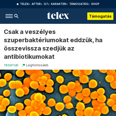
TELEX
AFTER
G7
KARAKTER
TÁMOGATÁS
SHOP
Támogatás
Csak a veszélyes
szuperbaktériumokat eddzük, ha
összevissza szedjük az
antibiotikumokat
Legfontosabb
TECHTUD