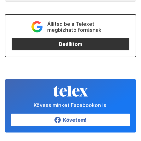
Állítsd be a Telexet
megbízható forrásnak!
Beállítom
Kövess minket Facebookon is!
Követem!