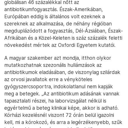
globálisan 46 százalékkal nőtt az
antibiotikumfogyasztás. Észak-Amerikában,
Európában eddig is általános volt ezeknek a
szereknek az alkalmazása, de néhány régióban
megduplázódott a fogyasztás, Dél-Ázsiában, Észak-
Afrikában és a Közel-Keleten is száz százalék feletti
növekedést mértek az Oxfordi Egyetem kutatói.
A magyar szakember azt mondja, itthon olykor
mutatkozhatnak szezonális hullámzások az
antibiotikumok eladásában, de viszonylag szilárdak
az orvosi javallatok erre a vényköteles
gyógyszercsoportra, indokolatlanul nem kapják
meg a betegek. „Az antibiotikum adásának vannak
tapasztalati részei, ha laborvizsgálat nélkül is
egyértelmű a beteg klinikai képe, akkor is adható.
Kórházi kezelésnél viszont 72 órán belül igazolni
kell, mi a kórokozó, és arra a legérzékenyebb, szűk