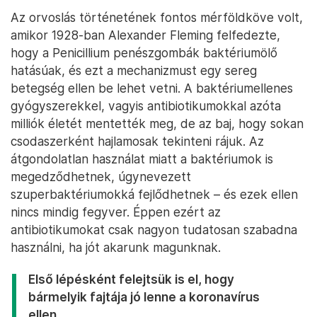
Az orvoslás történetének fontos mérföldköve volt,
amikor 1928-ban Alexander Fleming felfedezte,
hogy a Penicillium penészgombák baktériumölő
hatásúak, és ezt a mechanizmust egy sereg
betegség ellen be lehet vetni. A baktériumellenes
gyógyszerekkel, vagyis antibiotikumokkal azóta
milliók életét mentették meg, de az baj, hogy sokan
csodaszerként hajlamosak tekinteni rájuk. Az
átgondolatlan használat miatt a baktériumok is
megedződhetnek, úgynevezett
szuperbaktériumokká fejlődhetnek – és ezek ellen
nincs mindig fegyver. Éppen ezért az
antibiotikumokat csak nagyon tudatosan szabadna
használni, ha jót akarunk magunknak.
Első lépésként felejtsük is el, hogy
bármelyik fajtája jó lenne a koronavírus
ellen.