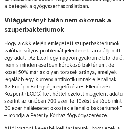
a betegek a gyógyszerhasználatban.
Világjárványt talán nem okoznak a
szuperbaktériumok
Hogy a cikk elején emlegetett szuperbaktériumok
valóban súlyos problémát jelentenek, arra álljon itt
egy adat. „Az E.coli egy nagyon gyakran előforduló,
nem is minden esetben kórokozó baktérium, de
közel 50% már az olyan törzsek aránya, amelyek
legalább egy kurrens antibiotikumnak ellenállnak.
Az Európai Betegségmegelőzési és Ellenőrzési
Központ (ECDC) két héttel ezelőtt megjelent adatai
szerint az unióban 700 ezer fertőzést és több mint
30 ezer halálesetet okoztak ellenálló baktériumok”
– mondja a Péterfy Kórház főgyógyszerésze.
Attól viszont kevésbé kell tartanunk, hogy ezek a