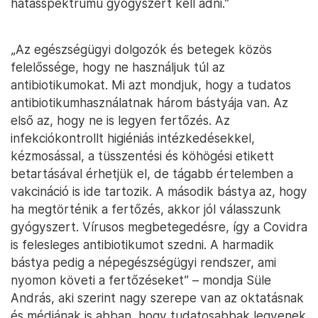
hatásspektrumú gyógyszert kell adni.”
„Az egészségügyi dolgozók és betegek közös
felelőssége, hogy ne használjuk túl az
antibiotikumokat. Mi azt mondjuk, hogy a tudatos
antibiotikumhasználatnak három bástyája van. Az
első az, hogy ne is legyen fertőzés. Az
infekciókontrollt higiéniás intézkedésekkel,
kézmosással, a tüsszentési és köhögési etikett
betartásával érhetjük el, de tágabb értelemben a
vakcináció is ide tartozik. A második bástya az, hogy
ha megtörténik a fertőzés, akkor jól válasszunk
gyógyszert. Vírusos megbetegedésre, így a Covidra
is felesleges antibiotikumot szedni. A harmadik
bástya pedig a népegészségügyi rendszer, ami
nyomon követi a fertőzéseket” – mondja Süle
András, aki szerint nagy szerepe van az oktatásnak
és médiának is abban, hogy tudatosabbak legyenek