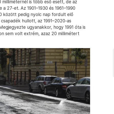
milliméternél is több eső esett, de az
e a 27-et. Az 1901–1930 és 1961–1990
0 között pedig nyolc nap fordult elő
 csapadék hullott, az 1991–2020-as
 Megjegyezte ugyanakkor, hogy 1991 óta is
on sem volt extrém, azaz 20 millimétert