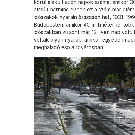
körül alakult azon napok száma, amikor 30 
elmúlt harminc évben ez a szám már elért
időszakok nyarain összesen hat, 1931–196
Budapesten, amikor 40 milliméternél több
időszakban viszont már 12 ilyen nap volt.
voltak olyan nyarak, amikor egyetlen nap
meghaladó eső a fővárosban.