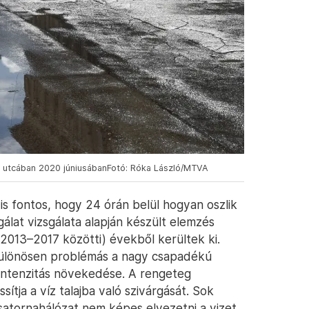
s utcában 2020 júniusábanFotó: Róka László/MTVA
is fontos, hogy 24 órán belül hogyan oszlik
álat vizsgálata alapján készült elemzés
2013–2017 közötti) évekből kerültek ki.
 különösen problémás a nagy csapadékú
intenzitás növekedése. A rengeteg
sítja a víz talajba való szivárgását. Sok
csatornahálózat nem képes elvezetni a vizet,