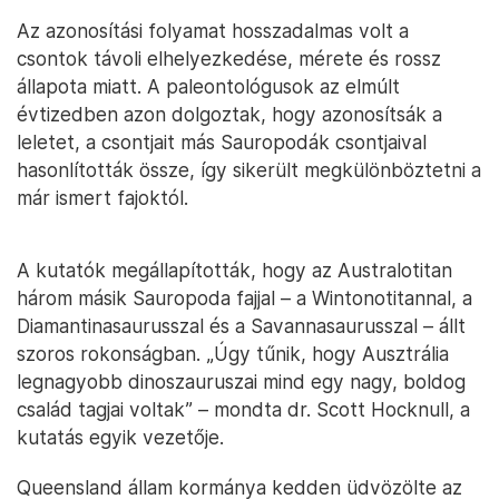
Az azonosítási folyamat hosszadalmas volt a
csontok távoli elhelyezkedése, mérete és rossz
állapota miatt. A paleontológusok az elmúlt
évtizedben azon dolgoztak, hogy azonosítsák a
leletet, a csontjait más Sauropodák csontjaival
hasonlították össze, így sikerült megkülönböztetni a
már ismert fajoktól.
A kutatók megállapították, hogy az Australotitan
három másik Sauropoda fajjal – a Wintonotitannal, a
Diamantinasaurusszal és a Savannasaurusszal – állt
szoros rokonságban. „Úgy tűnik, hogy Ausztrália
legnagyobb dinoszauruszai mind egy nagy, boldog
család tagjai voltak” – mondta dr. Scott Hocknull, a
kutatás egyik vezetője.
Queensland állam kormánya kedden üdvözölte az