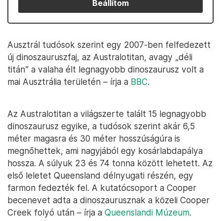
Beállítom
Ausztrál tudósok szerint egy 2007-ben felfedezett
új dinoszauruszfaj, az Australotitan, avagy „déli
titán” a valaha élt legnagyobb dinoszaurusz volt a
mai Ausztrália területén – írja a
BBC
.
Az Australotitan a világszerte talált 15 legnagyobb
dinoszaurusz egyike, a tudósok szerint akár 6,5
méter magasra és 30 méter hosszúságúra is
megnőhettek, ami nagyjából egy kosárlabdapálya
hossza. A súlyuk 23 és 74 tonna között lehetett. Az
első leletet Queensland délnyugati részén, egy
farmon fedezték fel. A kutatócsoport a Cooper
becenevet adta a dinoszaurusznak a közeli Cooper
Creek folyó után – írja a
Queenslandi Múzeum
.