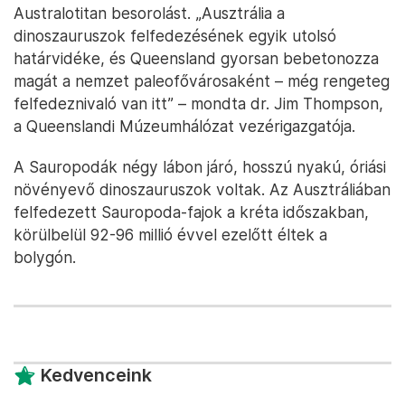
Australotitan besorolást. „Ausztrália a
dinoszauruszok felfedezésének egyik utolsó
határvidéke, és Queensland gyorsan bebetonozza
magát a nemzet paleofővárosaként – még rengeteg
felfedeznivaló van itt” – mondta dr. Jim Thompson,
a Queenslandi Múzeumhálózat vezérigazgatója.
A Sauropodák négy lábon járó, hosszú nyakú, óriási
növényevő dinoszauruszok voltak. Az Ausztráliában
felfedezett Sauropoda-fajok a kréta időszakban,
körülbelül 92-96 millió évvel ezelőtt éltek a
bolygón.
Kedvenceink