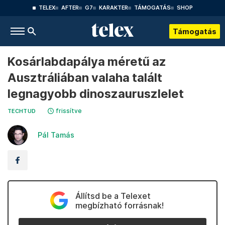
TELEX
AFTER
G7
KARAKTER
TÁMOGATÁS
SHOP
Támogatás
Kosárlabdapálya méretű az
Ausztráliában valaha talált
legnagyobb dinoszauruszlelet
frissítve
TECHTUD
Pál Tamás
Állítsd be a Telexet
megbízható forrásnak!