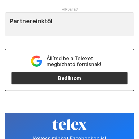
Partnereinktől
Állítsd be a Telexet
megbízható forrásnak!
Beállítom
Kövess minket Facebookon is!