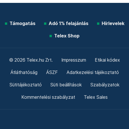
Támogatás
Adó 1% felajánlás
Hírlevelek
Telex Shop
© 2026 Telex.hu Zrt.
Impresszum
Etikai kódex
Átláthatóság
ÁSZF
Adatkezelési tájékoztató
Sütitájékoztató
Süti beállítások
Szabályzatok
Kommentelési szabályzat
Telex Sales