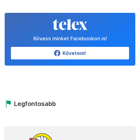
Kövess minket Facebookon is!
Követem!
Legfontosabb