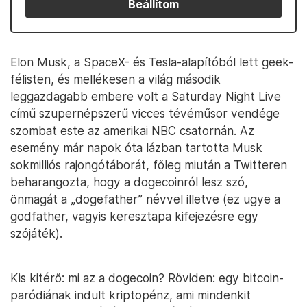
Beállítom
Elon Musk, a SpaceX- és Tesla-alapítóból lett geek-
félisten, és mellékesen a világ második
leggazdagabb embere volt a Saturday Night Live
című szupernépszerű vicces tévéműsor vendége
szombat este az amerikai NBC csatornán. Az
esemény már napok óta lázban tartotta Musk
sokmilliós rajongótáborát, főleg miután a Twitteren
beharangozta, hogy a dogecoinról lesz szó,
önmagát a „dogefather” névvel illetve (ez ugye a
godfather, vagyis keresztapa kifejezésre egy
szójáték).
Kis kitérő: mi az a dogecoin? Röviden: egy bitcoin-
paródiának indult kriptopénz, ami mindenkit