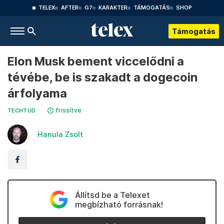
TELEX
AFTER
G7
KARAKTER
TÁMOGATÁS
SHOP
Támogatás
Elon Musk bement viccelődni a
tévébe, be is szakadt a dogecoin
árfolyama
frissítve
TECHTUD
Hanula Zsolt
Állítsd be a Telexet
megbízható forrásnak!