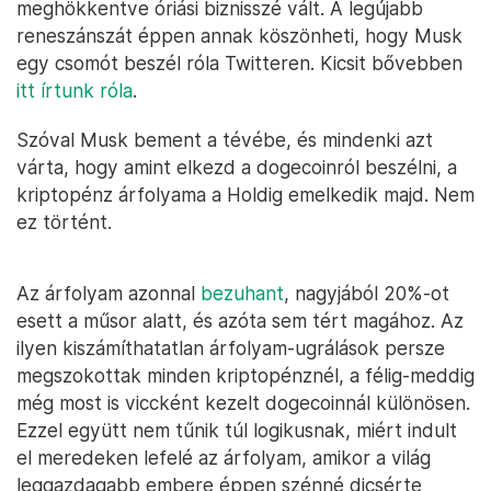
meghökkentve óriási biznisszé vált. A legújabb
reneszánszát éppen annak köszönheti, hogy Musk
egy csomót beszél róla Twitteren. Kicsit bővebben
itt írtunk róla
.
Szóval Musk bement a tévébe, és mindenki azt
várta, hogy amint elkezd a dogecoinról beszélni, a
kriptopénz árfolyama a Holdig emelkedik majd. Nem
ez történt.
Az árfolyam azonnal
bezuhant
, nagyjából 20%-ot
esett a műsor alatt, és azóta sem tért magához. Az
ilyen kiszámíthatatlan árfolyam-ugrálások persze
megszokottak minden kriptopénznél, a félig-meddig
még most is viccként kezelt dogecoinnál különösen.
Ezzel együtt nem tűnik túl logikusnak, miért indult
el meredeken lefelé az árfolyam, amikor a világ
leggazdagabb embere éppen szénné dicsérte