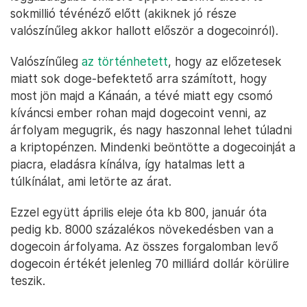
sokmillió tévénéző előtt (akiknek jó része
valószínűleg akkor hallott először a dogecoinról).
Valószínűleg
az történhetett
, hogy az előzetesek
miatt sok doge-befektető arra számított, hogy
most jön majd a Kánaán, a tévé miatt egy csomó
kíváncsi ember rohan majd dogecoint venni, az
árfolyam megugrik, és nagy haszonnal lehet túladni
a kriptopénzen. Mindenki beöntötte a dogecoinját a
piacra, eladásra kínálva, így hatalmas lett a
túlkínálat, ami letörte az árat.
Ezzel együtt április eleje óta kb 800, január óta
pedig kb. 8000 százalékos növekedésben van a
dogecoin árfolyama. Az összes forgalomban levő
dogecoin értékét jelenleg 70 milliárd dollár körülire
teszik.