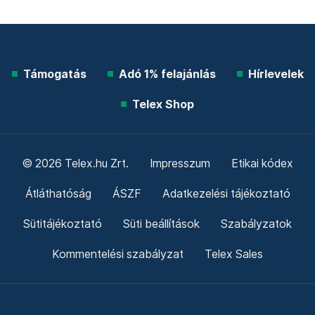
Támogatás
Adó 1% felajánlás
Hírlevelek
Telex Shop
© 2026 Telex.hu Zrt.
Impresszum
Etikai kódex
Átláthatóság
ÁSZF
Adatkezelési tájékoztató
Sütitájékoztató
Süti beállítások
Szabályzatok
Kommentelési szabályzat
Telex Sales