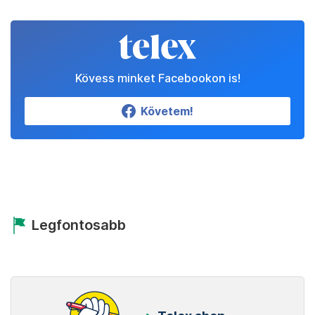
Kövess minket Facebookon is!
Követem!
Legfontosabb