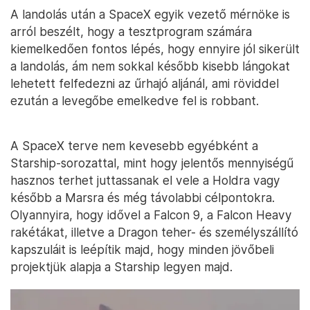
A landolás után a SpaceX egyik vezető mérnöke is
arról beszélt, hogy a tesztprogram számára
kiemelkedően fontos lépés, hogy ennyire jól sikerült
a landolás, ám nem sokkal később kisebb lángokat
lehetett felfedezni az űrhajó aljánál, ami röviddel
ezután a levegőbe emelkedve fel is robbant.
A SpaceX terve nem kevesebb egyébként a
Starship-sorozattal, mint hogy jelentős mennyiségű
hasznos terhet juttassanak el vele a Holdra vagy
később a Marsra és még távolabbi célpontokra.
Olyannyira, hogy idővel a Falcon 9, a Falcon Heavy
rakétákat, illetve a Dragon teher- és személyszállító
kapszuláit is leépítik majd, hogy minden jövőbeli
projektjük alapja a Starship legyen majd.