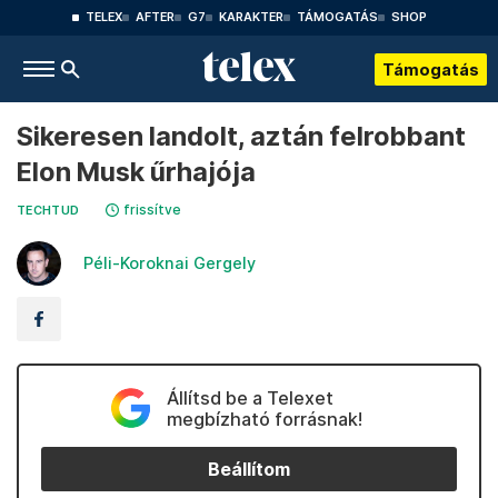
TELEX
AFTER
G7
KARAKTER
TÁMOGATÁS
SHOP
Támogatás
Sikeresen landolt, aztán felrobbant
Elon Musk űrhajója
frissítve
TECHTUD
Péli-Koroknai Gergely
Állítsd be a Telexet
megbízható forrásnak!
Beállítom