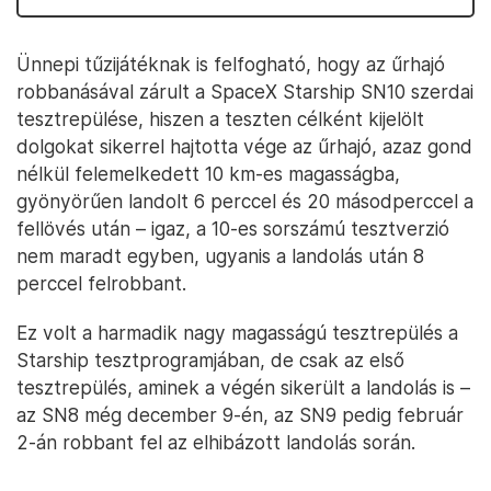
Ünnepi tűzijátéknak is felfogható, hogy az űrhajó
robbanásával zárult a SpaceX Starship SN10 szerdai
tesztrepülése, hiszen a teszten célként kijelölt
dolgokat sikerrel hajtotta vége az űrhajó, azaz gond
nélkül felemelkedett 10 km-es magasságba,
gyönyörűen landolt 6 perccel és 20 másodperccel a
fellövés után – igaz, a 10-es sorszámú tesztverzió
nem maradt egyben, ugyanis a landolás után 8
perccel felrobbant.
Ez volt a harmadik nagy magasságú tesztrepülés a
Starship tesztprogramjában, de csak az első
tesztrepülés, aminek a végén sikerült a landolás is –
az SN8 még december 9-én, az SN9 pedig február
2-án robbant fel az elhibázott landolás során.