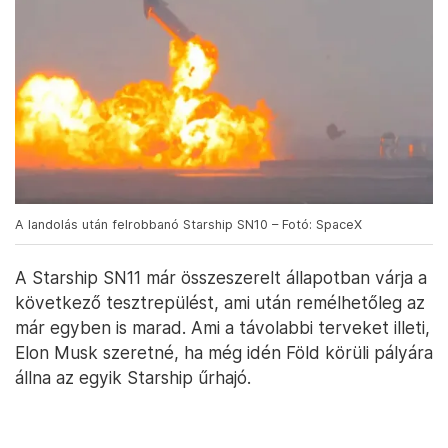
A landolás után felrobbanó Starship SN10 – Fotó: SpaceX
A Starship SN11 már összeszerelt állapotban várja a
következő tesztrepülést, ami után remélhetőleg az
már egyben is marad. Ami a távolabbi terveket illeti,
Elon Musk szeretné, ha még idén Föld körüli pályára
állna az egyik Starship űrhajó.