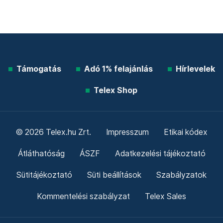
Támogatás
Adó 1% felajánlás
Hírlevelek
Telex Shop
© 2026 Telex.hu Zrt.
Impresszum
Etikai kódex
Átláthatóság
ÁSZF
Adatkezelési tájékoztató
Sütitájékoztató
Süti beállítások
Szabályzatok
Kommentelési szabályzat
Telex Sales