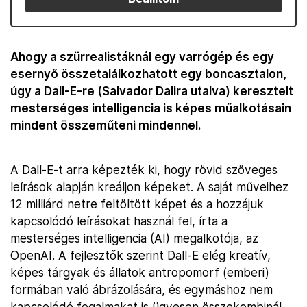
Ahogy a szürrealistáknál egy varrógép és egy
esernyő összetalálkozhatott egy boncasztalon,
úgy a Dall-E-re (Salvador Dalira utalva) keresztelt
mesterséges intelligencia is képes műalkotásain
mindent összeműteni mindennel.
A Dall-E-t arra képezték ki, hogy rövid szöveges
leírások alapján kreáljon képeket. A saját műveihez
12 milliárd netre feltöltött képet és a hozzájuk
kapcsolódó leírásokat használ fel, írta a
mesterséges intelligencia (AI) megalkotója, az
OpenAI. A fejlesztők szerint Dall-E elég kreatív,
képes tárgyak és állatok antropomorf (emberi)
formában való ábrázolására, és egymáshoz nem
kapcsolódó fogalmakat is ügyesen összekombinál.