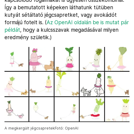
Így a bemutatott képeken láthatunk tütüben
kutyát sétáltató jégcsapretket, vagy avokádót
formájú fotelt is. (
Az OpenAI oldalán be is mutat pár
példát
, hogy a kulcsszavak megadásával milyen
eredmény születik.)
A megkergült jégcsapretekFotó: OpenAI