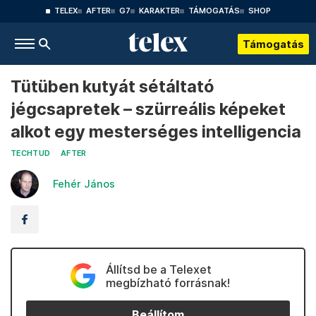
TELEX
AFTER
G7
KARAKTER
TÁMOGATÁS
SHOP
Támogatás
Tütüben kutyát sétáltató
jégcsapretek – szürreális képeket
alkot egy mesterséges intelligencia
TECHTUD
AFTER
Fehér János
Állítsd be a Telexet
megbízható forrásnak!
Beállítom