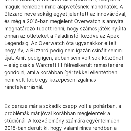
maguk nemében mind alapvetésnek mondhatók. A
Blizzard neve sokáig egyet jelentett az innovációval,
és még a 2016-ban megjelent Overwatch is annyira
meghatározó tudott lenni, hogy számos játék nyúlta
onnan az ötleteket a Paladinstól kezdve az Apex
Legendsig. Az Overwatch óta ugyanakkor eltelt
négy év, a Blizzard pedig nem igazán csinált semmi
újat. Amit pedig igen, abban sem volt sok köszönet
– elég csak a Warcraft III félresikerült remasterjére
gondolni, ami a korábban ígértekkel ellentétben
nem volt több egy közepesen izgalmas
ráncfelvarrásnál.
Ez persze már a sokadik csepp volt a pohárban, a
problémák már jóval korábban megjelentek a
stúdiónál. A közvélemény számára egyértelműen
2018-ban derült ki, hogy valami nincs rendben a