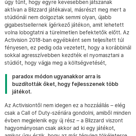
úgy tűnt, hogy egyre kevesebben játszanak
aktívan a Blizzard játékaival, másrészt meg mert a
stúdiónál nem dolgoztak semmi olyan, újabb
gigabestsellernek ígérkező játékon, amit lehetett
volna lobogtatni a türelmetlen befektetők előtt. Az
Activision 2018-ban egyébként sem teljesített túl
fényesen, ez pedig oda vezetett, hogy a korábbinál
sokkal agresszívebben kezdték el nyomasztani a
stúdiót, hogy vágja meg a költségvetését,
paradox módon ugyanakkor arra is
buzdították őket, hogy fejlesszenek több
játékot.
Az Activisiontől nem idegen ez a hozzáállás – elég
csak a Call of Duty-szériára gondolni, amiből minden
évben megjelenik egy új rész – a Blizzard viszont
hagyományosan csak akkor ad ki egy játékot,
amikor úgy érzik, hogy az már tényleg tökéletesre