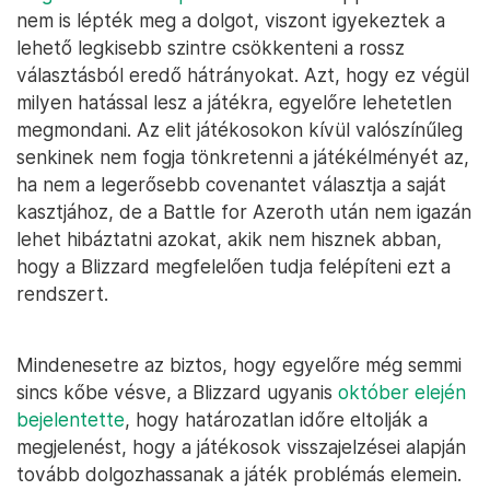
nem is lépték meg a dolgot, viszont igyekeztek a
lehető legkisebb szintre csökkenteni a rossz
választásból eredő hátrányokat. Azt, hogy ez végül
milyen hatással lesz a játékra, egyelőre lehetetlen
megmondani. Az elit játékosokon kívül valószínűleg
senkinek nem fogja tönkretenni a játékélményét az,
ha nem a legerősebb covenantet választja a saját
kasztjához, de a Battle for Azeroth után nem igazán
lehet hibáztatni azokat, akik nem hisznek abban,
hogy a Blizzard megfelelően tudja felépíteni ezt a
rendszert.
Mindenesetre az biztos, hogy egyelőre még semmi
sincs kőbe vésve, a Blizzard ugyanis
október elején
bejelentette
, hogy határozatlan időre eltolják a
megjelenést, hogy a játékosok visszajelzései alapján
tovább dolgozhassanak a játék problémás elemein.