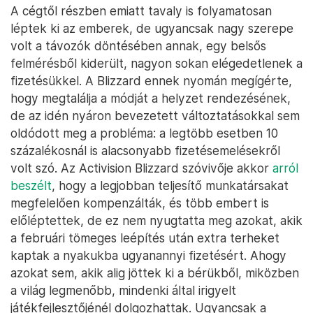
A cégtől részben emiatt tavaly is folyamatosan
léptek ki az emberek, de ugyancsak nagy szerepe
volt a távozók döntésében annak, egy belsős
felmérésből kiderült, nagyon sokan elégedetlenek a
fizetésükkel. A Blizzard ennek nyomán megígérte,
hogy megtalálja a módját a helyzet rendezésének,
de az idén nyáron bevezetett változtatásokkal sem
oldódott meg a probléma: a legtöbb esetben 10
százalékosnál is alacsonyabb fizetésemelésekről
volt szó. Az Activision Blizzard szóvivője akkor
arról
beszélt
, hogy a legjobban teljesítő munkatársakat
megfelelően kompenzálták, és több embert is
előléptettek, de ez nem nyugtatta meg azokat, akik
a februári tömeges leépítés után extra terheket
kaptak a nyakukba ugyanannyi fizetésért. Ahogy
azokat sem, akik alig jöttek ki a bérükből, miközben
a világ legmenőbb, mindenki által irigyelt
játékfejlesztőjénél dolgozhattak. Ugyancsak a