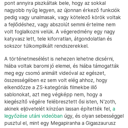
pont annyira piszkáltak bele, hogy az sokkal
nagyobb nyűg legyen, az újonnan érkező funkciók
pedig vagy unalmasak, vagy kötelező körök voltak
a fejlődéshez, vagy abszolút semmi értelme nem
volt foglalkozni velük. A végeredmény egy nagy
katyvasz lett, tele kiforratlan, átgondolatlan és
sokszor túlkomplikált rendszerekkel.
A történetmesélést is nehezen lehetne dicsérni,
hiába voltak baromi jó elemei, és hiába támogatták
meg egy csomó animált videóval az egészet,
összességében ez sem volt elég ahhoz, hogy
elkendőzze a ZS-kategóriás filmekbe illő
sablonokat, azt meg végképp nem, hogy a
kiegészítő végére felébresztett ősi isten, N'zoth,
akinek eljövetelét kínzóan lassan építették fel,
a
legyőzése utáni videóban
úgy, és olyan sebességgel
pusztul el, mint egy Megapiranha a Gigaszaurusz