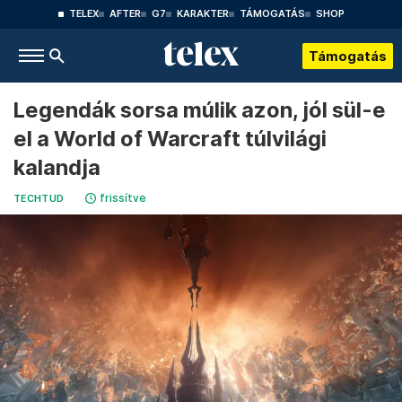
TELEX
AFTER
G7
KARAKTER
TÁMOGATÁS
SHOP
Támogatás
Legendák sorsa múlik azon, jól sül-e
el a World of Warcraft túlvilági
kalandja
frissítve
TECHTUD