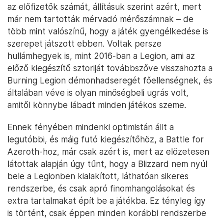
az előfizetők számát, állításuk szerint azért, mert
már nem tartották mérvadó mérőszámnak – de
több mint valószínű, hogy a játék gyengélkedése is
szerepet játszott ebben. Voltak persze
hullámhegyek is, mint 2016-ban a Legion, ami az
előző kiegészítő sztoriját továbbszőve visszahozta a
Burning Legion démonhadseregét főellenségnek, és
általában véve is olyan minőségbeli ugrás volt,
amitől könnybe lábadt minden játékos szeme.
Ennek fényében mindenki optimistán állt a
legutóbbi, és máig futó kiegészítőhöz, a Battle for
Azeroth-hoz, már csak azért is, mert az előzetesen
látottak alapján úgy tűnt, hogy a Blizzard nem nyúl
bele a Legionben kialakított, láthatóan sikeres
rendszerbe, és csak apró finomhangolásokat és
extra tartalmakat épít be a játékba. Ez tényleg így
is történt, csak éppen minden korábbi rendszerbe