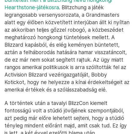
Hearthstone-játékosra
. Blitzchung a játék
legrangosabb versenysorozata, a Grandmasters
alatt egy élőben közvetített interjúban állt ki nyíltan
az akkoriban teljes gőzzel robogó, a közbeszédet
meghatározó hongkongi tüntetések mellett. A
Blizzard kapásból, és elég keményen büntetett,
aztán a felháborodás hatására hamar visszatáncolt,
de ez már nem sokat segített rajtuk. Az ügy miatt
rangos amerikai politikusok is arra szólították fel az
Activision Blizzard vezérigazgatóját, Bobby
Kotickot, hogy ne helyezze a kínai érdekeltségeit az
amerikai értékek és a szólásszabadság elé.
A történtek után a tavalyi BlizzCon kiemelt
fontosságú volt a stúdió jövőjének szempontjából,
azt pedig már előre lehetett sejteni, hogy a stúdió
tényleg mindent előránt majd, amit csak tud. Ez így
is lett, a két évvel ezelőtti blama után