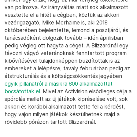
van polírozva. Az irányváltás miatt sok alkalmazott
vesztette el a hitét a cégben, köztük az akkori
vezérigazgató, Mike Morhaime is, aki 2018
októberében bejelentette, lemond a posztjáról, és
tanácsadóként dolgozik tovább – idén áprilisban
pedig végleg ott hagyta a céget. A Blizzardnál egy
távozni vágyó veteránoknak fenntartott program
kibővítésével tulajdonképpen buzdították is az
embereket a lelépésre, tavaly februárban pedig az
átstrukturálás és a költségcsökkentés jegyében
egyik pillanatról a másikra 800 alkalmazottat
bocsátottak el
. Mivel az Activision elsődleges célja a
spórolás mellett az új játékok kipréselése volt, sok
akkori és korábbi alkalmazott tette fel a kérdést,
hogy vajon milyen játékok készülhetnek majd a
rövidebb pórázon tartott Blizzardnál.