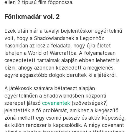
ellen 2 típusú film főgonosza.
Főnixmadár vol. 2
Ezek után már a tavalyi bejelentéskor egyértelmű
volt, hogy a Shadowlandsnek a Legionhöz
hasonlóan az lesz a feladata, hogy újra életet
leheljen a World of Warcraftba. A folyamatosan
csepegtetett tartalmak alapján ebben lehetett is
bízni, ahogy azonban közeledett a megjelenés,
egyre aggasztóbb dolgok derültek ki a játékról.
A játékosok számára bétateszt alapján
egyértelműen a Shadowlandsben központi
szerepet játszó
covenantek
(szövetségek?)
jelentették a fő problémát, amikhez a kiegészítő
zónái mellett egy csomó passzív és aktív képesség,
és külön rendszer is kapcsolódik. A négy covenant