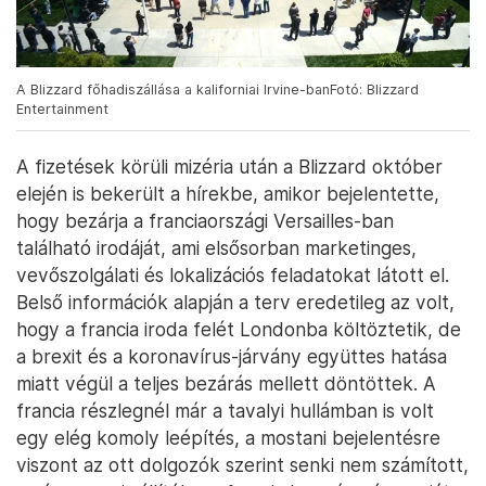
A Blizzard főhadiszállása a kaliforniai Irvine-banFotó: Blizzard
Entertainment
A fizetések körüli mizéria után a Blizzard október
elején is bekerült a hírekbe, amikor bejelentette,
hogy bezárja a franciaországi Versailles-ban
található irodáját, ami elsősorban marketinges,
vevőszolgálati és lokalizációs feladatokat látott el.
Belső információk alapján a terv eredetileg az volt,
hogy a francia iroda felét Londonba költöztetik, de
a brexit és a koronavírus-járvány együttes hatása
miatt végül a teljes bezárás mellett döntöttek. A
francia részlegnél már a tavalyi hullámban is volt
egy elég komoly leépítés, a mostani bejelentésre
viszont az ott dolgozók szerint senki nem számított,