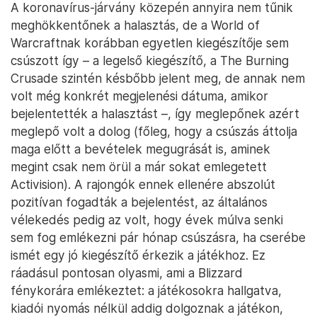
A koronavírus-járvány közepén annyira nem tűnik
meghökkentőnek a halasztás, de a World of
Warcraftnak korábban egyetlen kiegészítője sem
csúszott így – a legelső kiegészítő, a The Burning
Crusade szintén késbőbb jelent meg, de annak nem
volt még konkrét megjelenési dátuma, amikor
bejelentették a halasztást –, így meglepőnek azért
meglepő volt a dolog (főleg, hogy a csúszás áttolja
maga előtt a bevételek megugrását is, aminek
megint csak nem örül a már sokat emlegetett
Activision). A rajongók ennek ellenére abszolút
pozitívan fogadták a bejelentést, az általános
vélekedés pedig az volt, hogy évek múlva senki
sem fog emlékezni pár hónap csúszásra, ha cserébe
ismét egy jó kiegészítő érkezik a játékhoz. Ez
ráadásul pontosan olyasmi, ami a Blizzard
fénykorára emlékeztet: a játékosokra hallgatva,
kiadói nyomás nélkül addig dolgoznak a játékon,