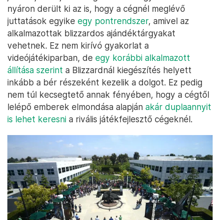
nyáron derült ki az is, hogy a cégnél meglévő
juttatások egyike
egy pontrendszer
, amivel az
alkalmazottak blizzardos ajándéktárgyakat
vehetnek. Ez nem kirívó gyakorlat a
videójátékiparban, de
egy korábbi alkalmazott
állítása szerint
a Blizzardnál kiegészítés helyett
inkább a bér részeként kezelik a dolgot. Ez pedig
nem túl kecsegtető annak fényében, hogy a cégtől
lelépő emberek elmondása alapján
akár duplaannyit
is lehet keresni
a rivális játékfejlesztő cégeknél.