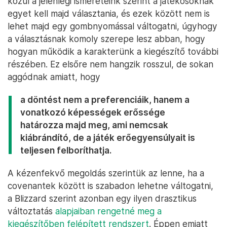
közül a jelenlegi ismereteink szerint a játékosoknak
egyet kell majd választania, és ezek között nem is
lehet majd egy gombnyomással váltogatni, úgyhogy
a választásnak komoly szerepe lesz abban, hogy
hogyan működik a karakterünk a kiegészítő további
részében. Ez elsőre nem hangzik rosszul, de sokan
aggódnak amiatt, hogy
a döntést nem a preferenciáik, hanem a
vonatkozó képességek erőssége
határozza majd meg, ami nemcsak
kiábrándító, de a játék erőegyensúlyait is
teljesen felboríthatja.
A kézenfekvő megoldás szerintük az lenne, ha a
covenantek között is szabadon lehetne váltogatni,
a Blizzard szerint azonban egy ilyen drasztikus
változtatás
alapjaiban rengetné meg a
kiegészítőben felépített rendszert
. Éppen emiatt