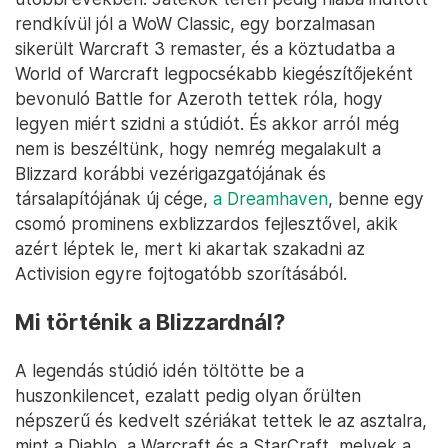
rendkívül jól a WoW Classic, egy borzalmasan
sikerült Warcraft 3 remaster, és a köztudatba a
World of Warcraft legpocsékabb kiegészítőjeként
bevonuló Battle for Azeroth tettek róla, hogy
legyen miért szidni a stúdiót. És akkor arról még
nem is beszéltünk, hogy nemrég megalakult a
Blizzard korábbi vezérigazgatójának és
társalapítójának új cége,
a Dreamhaven
, benne egy
csomó prominens exblizzardos fejlesztővel, akik
azért léptek le, mert ki akartak szakadni az
Activision egyre fojtogatóbb szorításából.
Mi történik a Blizzardnál?
A legendás stúdió idén töltötte be a
huszonkilencet, ezalatt pedig olyan őrülten
népszerű és kedvelt szériákat tettek le az asztalra,
mint a Diablo, a Warcraft és a StarCraft, melyek a