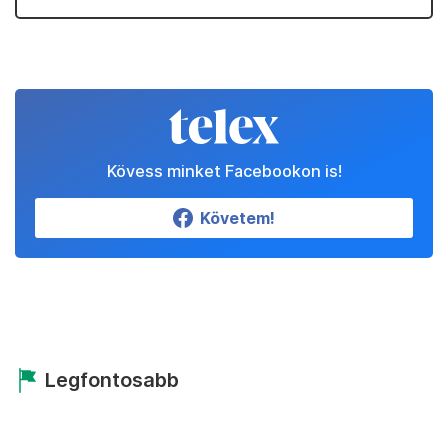
Kövess minket Facebookon is!
Követem!
Legfontosabb