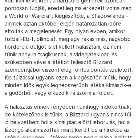
volt kiemelve idén, a hardcore gémerek azonban
pontosan tudják, eredetileg ma érkezett volna meg
a World of Warcraft kiegészítője, a Shadowlands –
aminek aztán október elején határozatlan időre
eltolták a megjelenését. Egy olyan évben, amikor
futball-Eb-t, olimpiát, meg egy rakás más, nagyobb
horderejű dolgot is el kellett halasztani, ez nem
tűnik annyira tragikusnak, a videójátékipar, és
szűkebben véve a játékot fejlesztő Blizzard
szempontjából viszont elég fontos döntés született.
Kis túlzással ugyanis ezen a kiegészítőn múlik, hogy
minden idők egyik legnépszerűbb játéka kimászik-e
a gödörből, vagy elkezdik rá szórni a földet.
A halasztás ennek fényében nemhogy indokoltnak,
de kötelezőnek is tűnik, a Blizzard ugyanis nincs túl
jó helyzetben: hol a kínai piac előtti leborulás, hol a
lázongó alkalmazottak miatt került be a hírekbe az
utóbbi években. Játékok terén pedig hiába indított