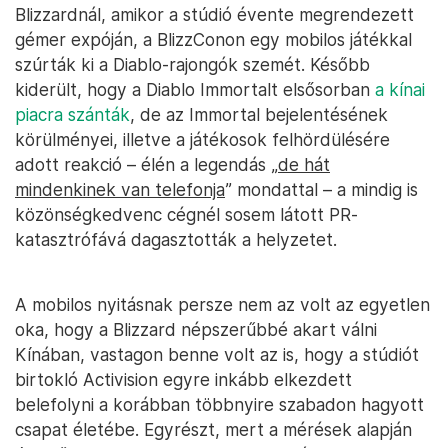
Blizzardnál, amikor a stúdió évente megrendezett
gémer expóján, a BlizzConon egy mobilos játékkal
szúrták ki a Diablo-rajongók szemét. Később
kiderült, hogy a Diablo Immortalt elsősorban
a kínai
piacra szánták
, de az Immortal bejelentésének
körülményei, illetve a játékosok felhördülésére
adott reakció – élén a legendás „
de hát
mindenkinek van telefonja
” mondattal – a mindig is
közönségkedvenc cégnél sosem látott PR-
katasztrófává dagasztották a helyzetet.
A mobilos nyitásnak persze nem az volt az egyetlen
oka, hogy a Blizzard népszerűbbé akart válni
Kínában, vastagon benne volt az is, hogy a stúdiót
birtokló Activision egyre inkább elkezdett
belefolyni a korábban többnyire szabadon hagyott
csapat életébe. Egyrészt, mert a mérések alapján