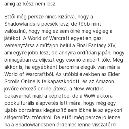
amíg az kész nem lesz.
Ettől még persze nincs kizárva, hogy a
Shadowlands is pocsék lesz, de több mint
valószínű, hogy még ez sem ölné meg végleg a
játékot. A World of Warcraft egyetlen igazi
versenytársa a műfajon belül a Final Fantasy XIV,
ami egyre jobb lesz, de annyira ordítóan japán, hogy
önmagában ez elijeszt egy csomó embert tőle. Még
akkor is, ha egyébként baromira elegük van már a
World of Warcraftból. Az utóbbi években az Elder
Scrolls Online is felkapaszkodott, és az Amazon
jövőre érkező online játéka, a New World is
bekavarhat majd a képletbe, de a WoW akkora
popkulturális alapvetés lett mára, hogy még egy
újabb borzalmas kiegészítő sem lökné le az egykori
slágerműfaj trónjáról. De ettől még persze jó lenne,
ha a Shadowlandsben érdemes lenne visszatérni