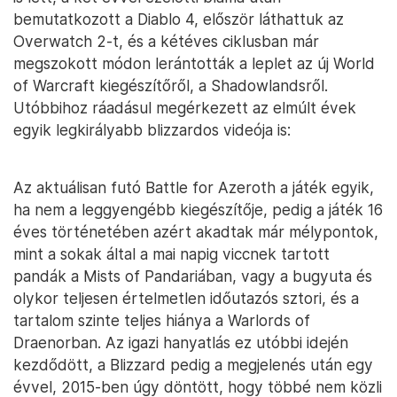
bemutatkozott a Diablo 4, először láthattuk az
Overwatch 2-t, és a kétéves ciklusban már
megszokott módon lerántották a leplet az új World
of Warcraft kiegészítőről, a Shadowlandsről.
Utóbbihoz ráadásul megérkezett az elmúlt évek
egyik legkirályabb blizzardos videója is:
Az aktuálisan futó Battle for Azeroth a játék egyik,
ha nem a leggyengébb kiegészítője, pedig a játék 16
éves történetében azért akadtak már mélypontok,
mint a sokak által a mai napig viccnek tartott
pandák a Mists of Pandariában, vagy a bugyuta és
olykor teljesen értelmetlen időutazós sztori, és a
tartalom szinte teljes hiánya a Warlords of
Draenorban. Az igazi hanyatlás ez utóbbi idején
kezdődött, a Blizzard pedig a megjelenés után egy
évvel, 2015-ben úgy döntött, hogy többé nem közli