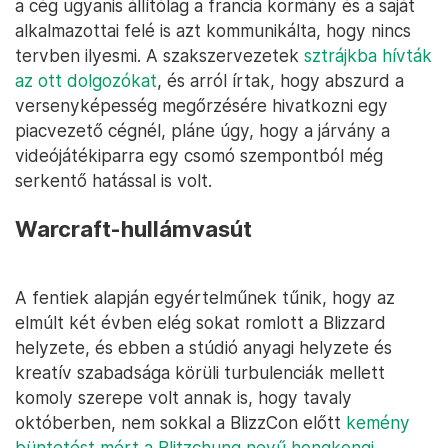
a cég ugyanis állítólag a francia kormány és a saját
alkalmazottai felé is azt kommunikálta, hogy nincs
tervben ilyesmi. A szakszervezetek
sztrájkba hívták
az ott dolgozókat
, és arról írtak, hogy abszurd a
versenyképesség megőrzésére hivatkozni egy
piacvezető cégnél, pláne úgy, hogy a járvány a
videójátékiparra egy csomó szempontból még
serkentő hatással is volt.
Warcraft-hullámvasút
A fentiek alapján egyértelműnek tűnik, hogy az
elmúlt két évben elég sokat romlott a Blizzard
helyzete, és ebben a stúdió anyagi helyzete és
kreatív szabadsága körüli turbulenciák mellett
komoly szerepe volt annak is, hogy tavaly
októberben, nem sokkal a BlizzCon előtt
kemény
büntetést mért a Blitzchung nevű hongkongi