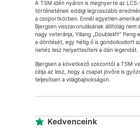
A TSM idén nyáron is megnyerte az LCS-t, 
történetének eddigi legrosszabb eredmén
a csoportkörben. Ennél egyetlen amerikai 
Bjergsen visszavonulásának állítólag nem e
nagy veteránja, Yiliang „Doublelift” Peng
a döntését, egy hétig ő is gondolkodott a
nehéz lesz helyettesíteni a dán legendát.
Bjergsen a következő szezontól a TSM v
célja az lesz, hogy a csapat jövőre is győ
teljesítsen a világbajnokságon.
Kedvenceink