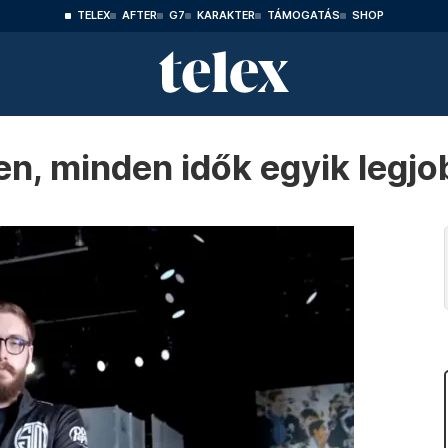
TELEX
AFTER
G7
KARAKTER
TÁMOGATÁS
SHOP
en, minden idők egyik legjo