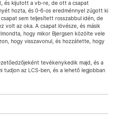
és kijutott a vb-re, de ott a csapat
yét hozta, és 0-6-os eredménnyel zúgott ki
csapat sem teljesített rosszabbul idén, de
z volt az oka. A csapat lövésze, és másik
 elmondta, hogy mikor Bjergsen közölte vele
zon, hogy visszavonul, és hozzátette, hogy
ezetőedzőjeként tevékenykedik majd, és a
zni tudjon az LCS-ben, és a lehető legjobban