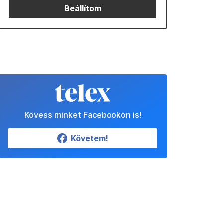
Beállítom
Kövess minket Facebookon is!
Követem!