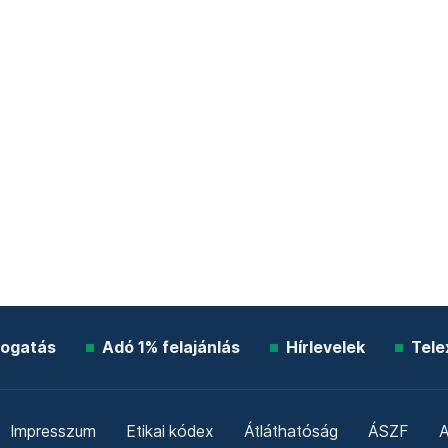
ogatás
Adó 1% felajánlás
Hírlevelek
Tele
Impresszum
Etikai kódex
Átláthatóság
ÁSZF
A