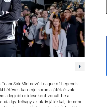
 a Team SoloMid nevű League of Legends-
ki hétéves karrierje során a játék észak-
em a legjobb mideseként vonult be a
nda így felhagy az aktív játékkal, de nem