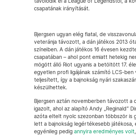
távolodik el a League of Legendstől, a kö
csapatának irányítását.
Bjergsen ugyan elég fiatal, de visszavonu
veteránja távozott, a dán játékos 2013 ót
színeiben. A dán játékos 16 évesen kezdt
csapatában – ahol pont emiatt hetekig nem
mögött álló Riot ugyanis a betöltött 17. é
egyetlen profi ligájának számító LCS-ben v
teljesített, így a bajnokság nyári szakaszá
készülhettek.
Bjergsen aztán novemberben távozott a c
igazolt, ahol az alapító Andy „Reginald” 
azóta eltelt nyolc szezonban többször is
lett a bajnokság legértékesebb játékosa, é
egyénileg pedig
annyira eredményes volt