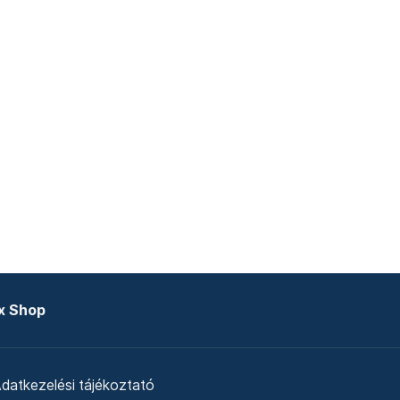
x Shop
datkezelési tájékoztató