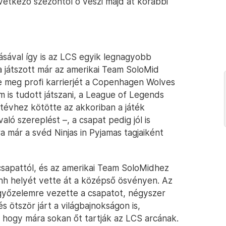
vetkező szezontól ő veszi majd át korábbi
lásával így is az LCS egyik legnagyobb
a játszott már az amerikai Team SoloMid
e meg profi karrierjét a Copenhagen Wolves
 is tudott játszani, a League of Legends
letévhez kötötte az akkoriban a játék
aló szereplést –, a csapat pedig jól is
ra már a svéd Ninjas in Pyjamas tagjaiként
sapattól, és az amerikai Team SoloMidhez
Dinh helyét vette át a középső ösvényen. Az
 győzelemre vezette a csapatot, négyszer
s ötször járt a világbajnokságon is,
, hogy mára sokan őt tartják az LCS arcának.