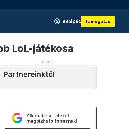
Belépés
Támogatás
bb LoL-játékosa
Partnereinktől
Állítsd be a Telexet
megbízható forrásnak!