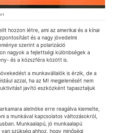
ort
t hozzon létre, ami az amerikai és a kínai
özpontosítást és a nagy jövedelmi
ménye szerint a polarizáció
on nagyok a fejlettségi különbségek a
eny- és a közszféra között is.
 növekedést a munkavállalók is érzik, de a
például azzal, ha az MI megjelenését nem
ktivitást javító eszközként tapasztaljuk
rkamara alelnöke erre reagálva kiemelte,
apni a munkával kapcsolatos változásokról,
urzusban. Munkaalapú, jó munkaalapú
 van szükség ahhoz, hogy minőségi