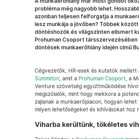
A munkaerőhiány már most gondot okoz
probléma még nagyobb lehet. Hosszabb 
azonban teljesen felforgatja a munkaer
lesz munkája a jövőben? Többek között e
döntéshozók és világszinten elismert k
Prohuman Csoport társszervezésében m
döntések munkaerőhiány idején című B
Cégvezetők, HR-esek és kutatók mellett ál
Summiton
, amit a
Prohuman Csoport
, a M
Venture szövetség együttműködése hívott
megszólalók, mint hogy mekkora a potenc
zajlanak a munkaerőpiacon, hogyan lehe
milyen lehetőségeket és kihívásokat hoz m
Viharba kerültünk, tökéletes vi