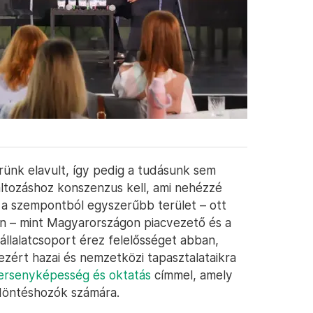
ünk elavult, így pedig a tudásunk sem
ltozáshoz konszenzus kell, ami nehézzé
l a szempontból egyszerűbb terület – ott
n – mint Magyarországon piacvezető és a
llalatcsoport érez felelősséget abban,
ezért hazai és nemzetközi tapasztalataikra
ersenyképesség és oktatás
címmel, amely
 döntéshozók számára.