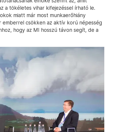
tótanácsának elnöke szerint az, amit
 a tökéletes vihar kifejezéssel írható le.
 okok miatt már most munkaerőhiány
er emberrel csökken az aktív korú népesség
oz, hogy az MI hosszú távon segít, de a