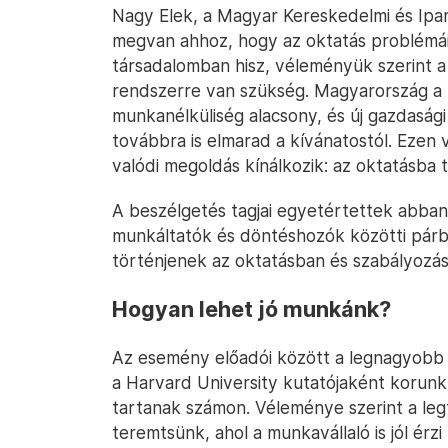
Nagy Elek, a Magyar Kereskedelmi és Ipa
megvan ahhoz, hogy az oktatás problémái
társadalomban hisz, véleményük szerint a 
rendszerre van szükség. Magyarország a 
munkanélküliség alacsony, és új gazdaság
továbbra is elmarad a kívánatostól. Ezen 
valódi megoldás kínálkozik: az oktatásba
A beszélgetés tagjai egyetértettek abban
munkáltatók és döntéshozók közötti pár
történjenek az oktatásban és szabályozá
Hogyan lehet jó munkánk?
Az esemény előadói között a legnagyobb n
a Harvard University kutatójaként korun
tartanak számon. Véleménye szerint a le
teremtsünk, ahol a munkavállaló is jól érzi 