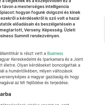
 a cégeknek és a közeljövőben ez a
távon a mesterséges intelligencia
őpiacot: hogyan fogunk dolgozni és kinek
zekről a kérdésekről is szó volt a hazai
utatók előadásain és beszélgetésein a
egtartott, Verseny. Képesség. Üzleti
usiness Summit rendezvényen.
lamtitkár is részt vett a
Business
agyar Kereskedelmi és Iparkamara és a Joint
 életre. Olyan kérdéseket boncolgattak a
iál a humántőkében, milyen változások
t versenyképes a magyar gazdaság és hogy
agával az MI fejlődése és terjedése.
harba