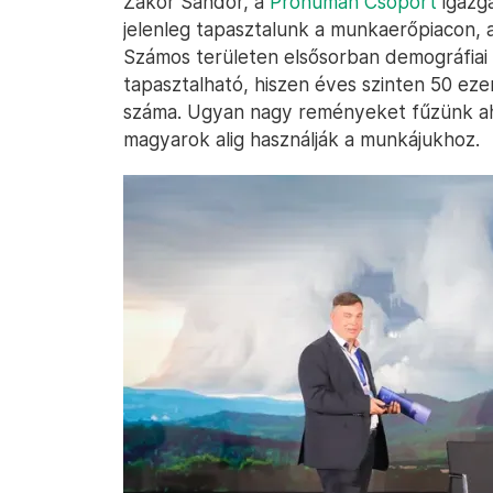
Zakor Sándor, a
Prohuman Csoport
igazga
jelenleg tapasztalunk a munkaerőpiacon, az
Számos területen elsősorban demográfiai
tapasztalható, hiszen éves szinten 50 ez
száma. Ugyan nagy reményeket fűzünk ahh
magyarok alig használják a munkájukhoz.