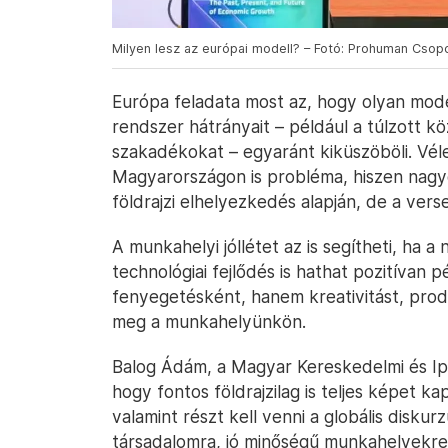
Milyen lesz az európai modell? – Fotó: Prohuman Csop
Európa feladata most az, hogy olyan modell
rendszer hátrányait – például a túlzott k
szakadékokat – egyaránt kiküszöböli. Véle
Magyarországon is probléma, hiszen nagy
földrajzi elhelyezkedés alapján, de a vers
A munkahelyi jóllétet az is segítheti, ha a
technológiai fejlődés is hathat pozitívan 
fenyegetésként, hanem kreativitást, produ
meg a munkahelyünkön.
Balog Ádám, a Magyar Kereskedelmi és Ipa
hogy fontos földrajzilag is teljes képet k
valamint részt kell venni a globális disk
társadalomra, jó minőségű munkahelyekre