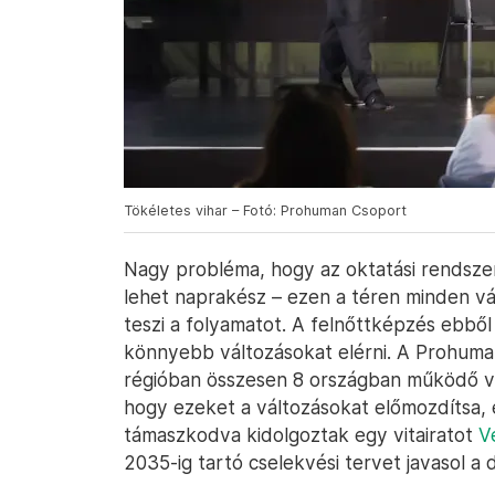
Tökéletes vihar – Fotó: Prohuman Csoport
Nagy probléma, hogy az oktatási rendszer
lehet naprakész – ezen a téren minden vá
teszi a folyamatot. A felnőttképzés ebbő
könnyebb változásokat elérni. A Prohuma
régióban összesen 8 országban működő vá
hogy ezeket a változásokat előmozdítsa, 
támaszkodva kidolgoztak egy vitairatot
V
2035-ig tartó cselekvési tervet javasol a