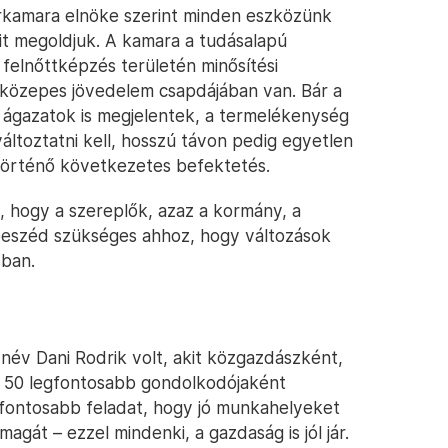
rkamara elnöke szerint minden eszközünk
t megoldjuk. A kamara a tudásalapú
felnőttképzés területén minősítési
közepes jövedelem csapdájában van. Bár a
i ágazatok is megjelentek, a termelékenység
változtatni kell, hosszú távon pedig egyetlen
 történő következetes befektetés.
, hogy a szereplők, azaz a kormány, a
beszéd szükséges ahhoz, hogy változások
sban.
év Dani Rodrik volt, akit közgazdászként,
k 50 legfontosabb gondolkodójaként
gfontosabb feladat, hogy jó munkahelyeket
magát – ezzel mindenki, a gazdaság is jól jár.