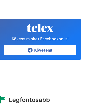
Kövess minket Facebookon is!
Követem!
Legfontosabb