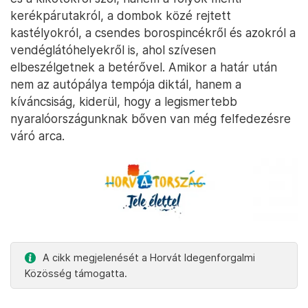
A Zrmanja különlegessége, hogy bár a
tengerparttól alig egyórányi autóútra található,
mégis kifejezetten nyugodt. A turisták többsége az
autópályán közlekedik és a közeli dalmát
strandokon marad, így a folyó menti túrák tényleg
sokkal csendesebbek, mint a part menti programok.
Felfedezés indul!
Érdemes tehát néha félretenni a jól ismert nyaralási
útvonalakat. Horvátország nemcsak a strandokról
és a kikötőkről szól, hanem a folyók menti
kerékpárutakról, a dombok közé rejtett
kastélyokról, a csendes borospincékről és azokról a
vendéglátóhelyekről is, ahol szívesen
elbeszélgetnek a betérővel. Amikor a határ után
nem az autópálya tempója diktál, hanem a