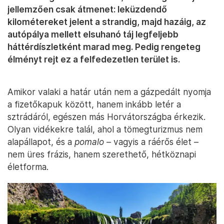
jellemzően csak átmenet: leküzdendő
kilométereket jelent a strandig, majd hazáig, az
autópálya mellett elsuhanó táj legfeljebb
háttérdíszletként marad meg. Pedig rengeteg
élményt rejt ez a felfedezetlen terület is.
Amikor valaki a határ után nem a gázpedált nyomja
a fizetőkapuk között, hanem inkább letér a
sztrádáról, egészen más Horvátországba érkezik.
Olyan vidékekre talál, ahol a tömegturizmus nem
alapállapot, és a
pomalo
– vagyis a ráérős élet –
nem üres frázis, hanem szerethető, hétköznapi
életforma.