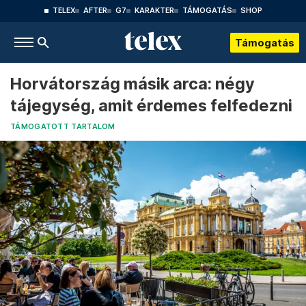
TELEX
AFTER
G7
KARAKTER
TÁMOGATÁS
SHOP
Támogatás
Horvátország másik arca: négy
tájegység, amit érdemes felfedezni
TÁMOGATOTT TARTALOM