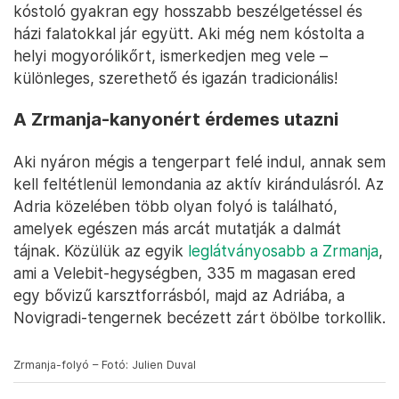
kóstoló gyakran egy hosszabb beszélgetéssel és
házi falatokkal jár együtt. Aki még nem kóstolta a
helyi mogyorólikőrt, ismerkedjen meg vele –
különleges, szerethető és igazán tradicionális!
A Zrmanja-kanyonért érdemes utazni
Aki nyáron mégis a tengerpart felé indul, annak sem
kell feltétlenül lemondania az aktív kirándulásról. Az
Adria közelében több olyan folyó is található,
amelyek egészen más arcát mutatják a dalmát
tájnak. Közülük az egyik
leglátványosabb a Zrmanja
,
ami a Velebit-hegységben, 335 m magasan ered
egy bővizű karsztforrásból, majd az Adriába, a
Novigradi-tengernek becézett zárt öbölbe torkollik.