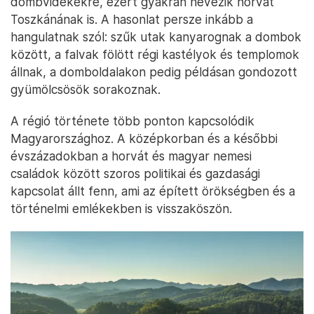
dombvidékekre, ezért gyakran nevezik horvát
Toszkánának is. A hasonlat persze inkább a
hangulatnak szól: szűk utak kanyarognak a dombok
között, a falvak fölött régi kastélyok és templomok
állnak, a domboldalakon pedig példásan gondozott
gyümölcsösök sorakoznak.
A régió története több ponton kapcsolódik
Magyarországhoz. A középkorban és a későbbi
évszázadokban a horvát és magyar nemesi
családok között szoros politikai és gazdasági
kapcsolat állt fenn, ami az épített örökségben és a
történelmi emlékekben is visszaköszön.