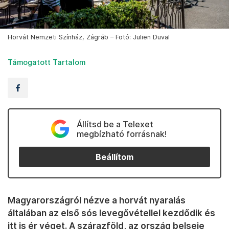
Horvát Nemzeti Színház, Zágráb – Fotó: Julien Duval
Támogatott Tartalom
Állítsd be a Telexet
megbízható forrásnak!
Beállítom
Magyarországról nézve a horvát nyaralás
általában az első sós levegővétellel kezdődik és
itt is ér véget. A szárazföld, az ország belseje