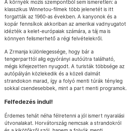
amelyek miatt a Zrmanja a horvát aktív turizmus
egyik legismertebb célpontja.
A rafting- és kajaktúrák
általában Kaštel Žegarski
környékéről indulnak, és több kilométeren át
követik a kanyarulatokat. A szakaszok többsége
technikailag nem nehéz, ezért kezdők számára is
teljesíthető, miközben a táj végig látványos marad.
A csónakok gyakran kisebb vízeséseken csúsznak
le, máskor nyugodtabb részek következnek, ahol a
résztvevők akár úszhatnak és a vízbe is
ugrálhatnak.
A környék mozis szempontból sem ismeretlen: a
klasszikus Winnetou-filmek több jelenetét is itt
forgatták az 1960-as években. A kanyonok és a
kopár fennsíkok akkoriban az amerikai vadnyugatot
idézték a kelet-európaiak számára, a táj ma is
könnyen felismerhető a régi felvételekről.