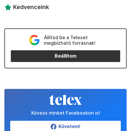
kíváncsiság, kiderül, hogy a legismertebb
nyaralóországunknak bőven van még felfedezésre
váró arca.
A cikk megjelenését a Horvát Idegenforgalmi
Közösség támogatta.
Kedvenceink
Állítsd be a Telexet