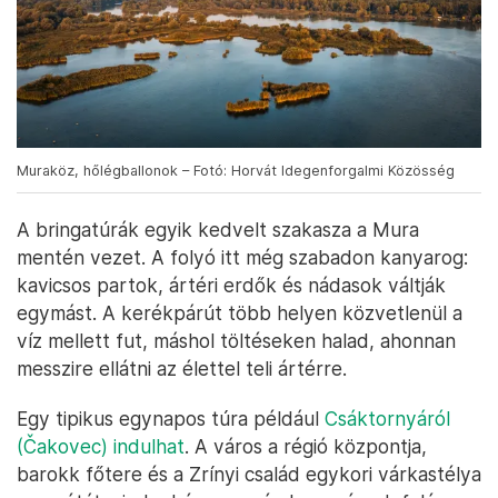
Muraköz, hőlégballonok – Fotó: Horvát Idegenforgalmi Közösség
A bringatúrák egyik kedvelt szakasza a Mura
mentén vezet. A folyó itt még szabadon kanyarog:
kavicsos partok, ártéri erdők és nádasok váltják
egymást. A kerékpárút több helyen közvetlenül a
víz mellett fut, máshol töltéseken halad, ahonnan
messzire ellátni az élettel teli ártérre.
Egy tipikus egynapos túra például
Csáktornyáról
(Čakovec) indulhat
. A város a régió központja,
barokk főtere és a Zrínyi család egykori várkastélya