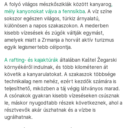
Zrmanja-folyó – Fotó: Julien Duval
A folyó világos mészkősziklák között kanyarog
,
mély kanyonokat vájva a fennsíkba
. A víz színe
sokszor egészen világos, türkiz árnyalatú,
különösen a napos szakaszokon. A mederben
kisebb vízesések és zúgók váltják egymást,