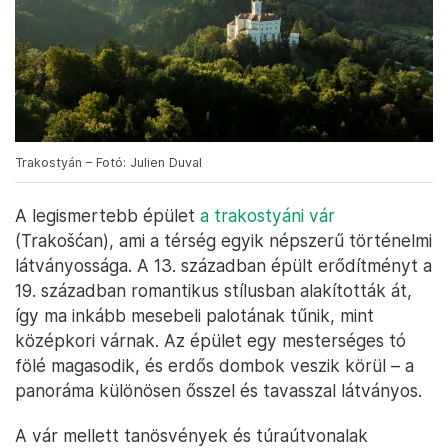
Trakostyán – Fotó: Julien Duval
A legismertebb épület
a trakostyáni vár
(Trakošćan), ami a térség egyik népszerű történelmi
látványossága. A 13. században épült erődítményt a
19. században romantikus stílusban alakították át,
így ma inkább mesebeli palotának tűnik, mint
középkori várnak. Az épület egy mesterséges tó
fölé magasodik, és erdős dombok veszik körül – a
panoráma különösen ősszel és tavasszal látványos.
A vár mellett tanösvények és túraútvonalak