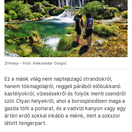
Zrmanja – Fotó: Aleksandar Gospić
Ez a másik világ nem naptejszagú strandokról,
hanem tökmagolajról, reggeli párából előbukkanó
kastélyokról, vízesésekről és folyók menti csendről
szól. Olyan helyekről, ahol a borospincében maga a
gazda tölti a poharat, és a vadvízi kanyon vagy egy
ártéri erdő sokkal inkább a miénk, mint a sokszor
látott tengerpart.