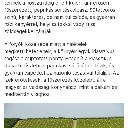
termék a hosszú ideig érlelt kulen, ami erősen
fűszerezett, paprikás sertéskolbász. Sötétvörös
színű, karakteres, de nem túl csípős, és gyakran
házi kenyérrel, helyi sajtokkal vagy friss
zöldségekkel tálalják.
A folyók közelsége miatt a halételek
megkerülhetetlenek, a környék egyik klasszikus
fogása a csíptetett ponty. Hasonlít a klasszikus
dunai halászléhez: paprikás, sűrű lében főzik, és
gyakran csipetkéhez hasonló tésztával tálalják. Az
ízek erőteljesek, a fűszerezés közelebb áll a
magyar és vajdasági konyhához, mint a balkáni és
mediterrán világhoz.