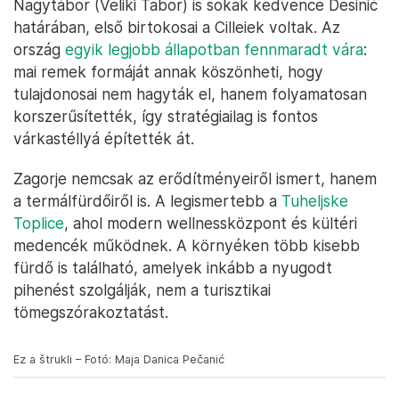
Nagytábor (Veliki Tabor) is sokak kedvence Desinić
határában, első birtokosai a Cilleiek voltak. Az
ország
egyik legjobb állapotban fennmaradt vára
:
mai remek formáját annak köszönheti, hogy
tulajdonosai nem hagyták el, hanem folyamatosan
korszerűsítették, így stratégiailag is fontos
várkastéllyá építették át.
Zagorje nemcsak az erődítményeiről ismert, hanem
a termálfürdőiről is. A legismertebb a
Tuheljske
Toplice
, ahol modern wellnessközpont és kültéri
medencék működnek. A környéken több kisebb
fürdő is található, amelyek inkább a nyugodt
pihenést szolgálják, nem a turisztikai
tömegszórakoztatást.
Ez a štrukli – Fotó: Maja Danica Pečanić