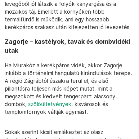
levegőből jól látszik a folyók kanyargása és a
mozaikos táj. Emellett a környéken több
termálfürdő is működik, ami egy hosszabb
kerékpáros szakasz után kifejezetten jó levezetés.
Zagorje – kastélyok, tavak és dombvidéki
utak
Ha Muraköz a kerékpáros vidék, akkor Zagorje
inkább a történelmi hangulatú kirándulások terepe.
A régió Zágrábtól északra terül el, és első
pillantásra teljesen más képet mutat, mint a
megszokott és kedvelt tengerpart: alacsony
dombok,
szőlőültetvények
, kisvárosok és
templomtornyok váltják egymást.
Sokak szerint kicsit emlékeztet az olasz