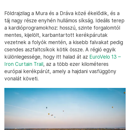
Földrajzilag a Mura és a Dráva közé ékelődik, és a
táj nagy része enyhén hullámos síkság. Ideális terep
a kardióprogramokhoz: hosszú, szinte forgalomtól
mentes, kijelölt, karbantartott kerékpárutak
vezetnek a folyók mentén, a kisebb falvakat pedig
csendes aszfaltcsíkok kötik össze. A régió egyik
különlegessége, hogy itt halad át az
EuroVelo 13 –
Iron Curtain Trail
, az a több ezer kilométeres
európai kerékpárút, amely a hajdani vasfüggöny
vonalát követi.