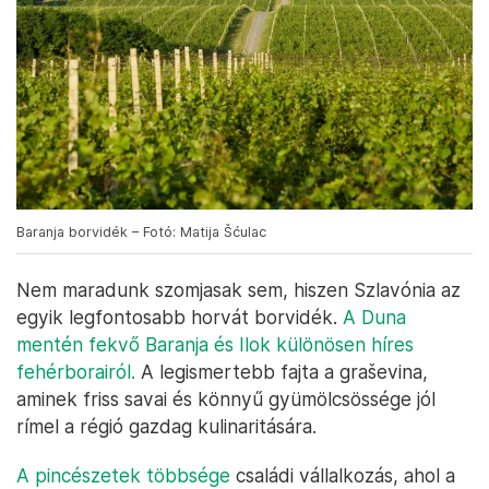
Baranja borvidék – Fotó: Matija Šćulac
Nem maradunk szomjasak sem, hiszen Szlavónia az
egyik legfontosabb horvát borvidék.
A Duna
mentén fekvő Baranja és Ilok különösen híres
fehérborairól.
A legismertebb fajta a graševina,
aminek friss savai és könnyű gyümölcsössége jól
rímel a régió gazdag kulinaritására.
A pincészetek többsége
családi vállalkozás, ahol a