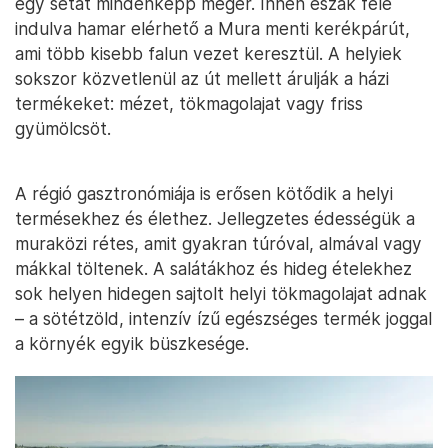
egy sétát mindenképp megér. Innen észak felé
indulva hamar elérhető a Mura menti kerékpárút,
ami több kisebb falun vezet keresztül. A helyiek
sokszor közvetlenül az út mellett árulják a házi
termékeket: mézet, tökmagolajat vagy friss
gyümölcsöt.
A régió gasztronómiája is erősen kötődik a helyi
termésekhez és élethez. Jellegzetes édességük a
muraközi rétes, amit gyakran túróval, almával vagy
mákkal töltenek. A salátákhoz és hideg ételekhez
sok helyen hidegen sajtolt helyi tökmagolajat adnak
– a sötétzöld, intenzív ízű egészséges termék joggal
a környék egyik büszkesége.