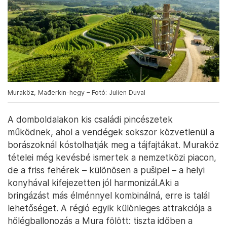
Muraköz, Mađerkin-hegy – Fotó: Julien Duval
A domboldalakon kis családi pincészetek
működnek, ahol a vendégek sokszor közvetlenül a
borászoknál kóstolhatják meg a tájfajtákat. Muraköz
tételei még kevésbé ismertek a nemzetközi piacon,
de a friss fehérek – különösen a pušipel – a helyi
konyhával kifejezetten jól harmonizál.Aki a
bringázást más élménnyel kombinálná, erre is talál
lehetőséget. A régió egyik különleges attrakciója a
hőlégballonozás a Mura fölött: tiszta időben a