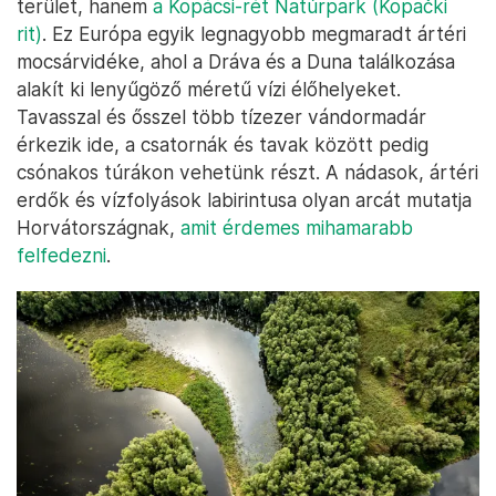
terület, hanem
a Kopácsi-rét Natúrpark (Kopački
rit)
. Ez Európa egyik legnagyobb megmaradt ártéri
mocsárvidéke, ahol a Dráva és a Duna találkozása
alakít ki lenyűgöző méretű vízi élőhelyeket.
Tavasszal és ősszel több tízezer vándormadár
érkezik ide, a csatornák és tavak között pedig
csónakos túrákon vehetünk részt. A nádasok, ártéri
erdők és vízfolyások labirintusa olyan arcát mutatja
Horvátországnak,
amit érdemes mihamarabb
felfedezni
.