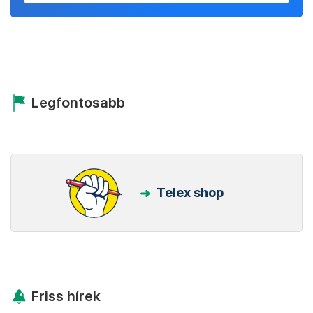
megbízható forrásnak!
Beállítom
Kövess minket Facebookon is!
Követem!