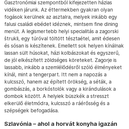
Gasztronómiai szempontból kifejezetten házias
vidéken járunk. Az éttermekben gyakran olyan
fogások kerülnek az asztalra, melyek inkább egy
falusi családi ebédet idéznek, mintsem fine dining
menüt. A legismertebb helyi specialitás a zagorski
štrukli, egy túróval töltött tésztaétel, amit édesen
és sósan is készítenek. Emellett sok helyen kínálnak
lassan sült húsokat, házi kolbászokat és egyszerű,
de jól elkészített zöldséges köreteket. Zagorje is
lassabb, inkább a szemlélődésről szóló élményeket
kínál, mint a tengerpart. Itt nem a napozás a
kulcsszó, hanem az épített örökség, a séták, a
gombászás, a borkóstolók vagy a kirándulások a
dombok között. A helyiek büszkék a stresszt
elkerülő életmódra, kulcsszó a ráérősség és a
szépségek befogadása.
Szlavónia – ahol a horvát konyha igazán