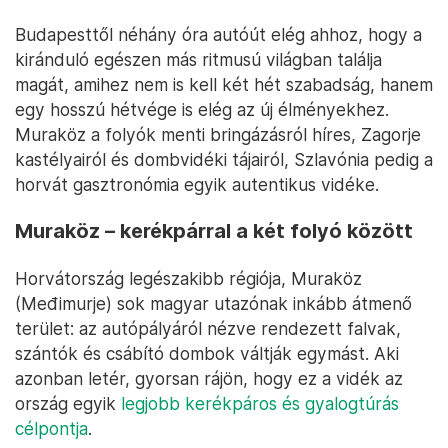
Budapesttől néhány óra autóút elég ahhoz, hogy a
kiránduló egészen más ritmusú világban találja
magát, amihez nem is kell két hét szabadság, hanem
egy hosszú hétvége is elég az új élményekhez.
Muraköz a folyók menti bringázásról híres, Zagorje
kastélyairól és dombvidéki tájairól, Szlavónia pedig a
horvát gasztronómia egyik autentikus vidéke.
Muraköz – kerékpárral a két folyó között
Horvátország legészakibb régiója, Muraköz
(Međimurje) sok magyar utazónak inkább átmenő
terület: az autópályáról nézve rendezett falvak,
szántók és csábító dombok váltják egymást. Aki
azonban letér, gyorsan rájön, hogy ez a vidék az
ország egyik
legjobb kerékpáros és gyalogtúrás
célpontja
.