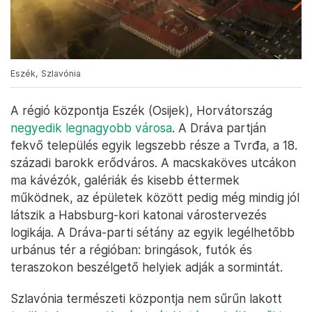
Eszék, Szlavónia
A régió központja Eszék (Osijek), Horvátország
negyedik legnagyobb városa
. A Dráva partján
fekvő település egyik legszebb része a Tvrđa, a 18.
századi barokk erődváros. A macskaköves utcákon
ma kávézók, galériák és kisebb éttermek
működnek, az épületek között pedig még mindig jól
látszik a Habsburg-kori katonai várostervezés
logikája. A Dráva-parti sétány az egyik legélhetőbb
urbánus tér a régióban: bringások, futók és
teraszokon beszélgető helyiek adják a sormintát.
Szlavónia természeti központja nem sűrűn lakott