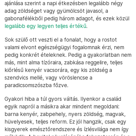
ajánlása szerint a napi étkezésben legalább négy
adag zöldséget vagy gyümölcsöt javasol, a
gabonafélékből pedig három adagot, és ezek közül
legalább egy legyen teljes értékű
.
Sok szülő ott veszti el a fonalat, hogy a rostot
valami elvont egészségügyi fogalomnak érzi, nem
pedig konkrét ételeknek. Pedig a gyakorlatban nem
más, mint alma tízóraira, zabkása reggelire, teljes
kiőrlésű kenyér vacsorára, egy kis zöldség a
szendvics mellé, vagy vöröslencse a
paradicsomszószba főzve.
Gyakori hiba a túl gyors váltás. Ilyenkor a család
egyik napról a másikra akar mindent megoldani:
barna kenyér, zabpehely, nyers zöldség, magvak,
hüvelyesek, teljes reform. Ez jól hangzik, csak egy
kisgyerek emésztőrendszere és ízlésvilága nem így