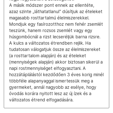
A másik módszer pont ennek az ellentéte,
azaz szinte „láthatatlanul” dúsítjuk az ételeket
magasabb rosttartalmú élelmiszerekkel.
Mondjuk egy fasírozotthoz nem fehér zsemlét
teszünk, hanem rozsos zsemlét vagy egy
húsgombócnál a rizst lecseréljük barna rizsre.
A kulcs a változatos étrendben rejlik. Ha
tudatosan válogatjuk össze az élelmiszereket
(a rosttartalom alapján) és az ételeket
(mennyiségek alapján) akkor biztosan sikerül a
napi rostmennyiséget elfogyasztani. A
hozzátáplálástól kezdődően 3 éves korig minél
többféle alapanyaggal ismertessük meg a
gyermeket, annál nagyobb az esélye, hogy
óvodás korára nyitott lesz az új ízek és a
változatos étrend elfogadására.