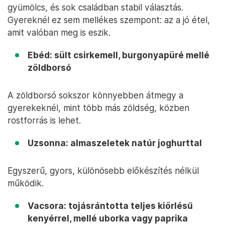
gyümölcs, és sok családban stabil választás.
Gyereknél ez sem mellékes szempont: az a jó étel,
amit valóban meg is eszik.
Ebéd: sült csirkemell, burgonyapüré mellé
zöldborsó
A zöldborsó sokszor könnyebben átmegy a
gyerekeknél, mint több más zöldség, közben
rostforrás is lehet.
Uzsonna: almaszeletek natúr joghurttal
Egyszerű, gyors, különösebb előkészítés nélkül
működik.
Vacsora: tojásrántotta teljes kiőrlésű
kenyérrel, mellé uborka vagy paprika