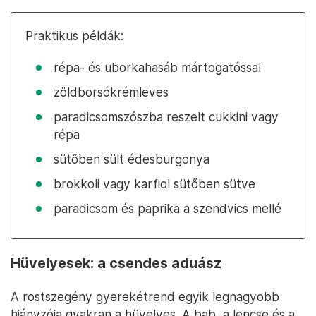
Praktikus példák:
répa- és uborkahasáb mártogatóssal
zöldborsókrémleves
paradicsomszószba reszelt cukkini vagy
répa
sütőben sült édesburgonya
brokkoli vagy karfiol sütőben sütve
paradicsom és paprika a szendvics mellé
Hüvelyesek: a csendes aduász
A rostszegény gyerekétrend egyik legnagyobb
hiányzója gyakran a hüvelyes. A bab, a lencse és a