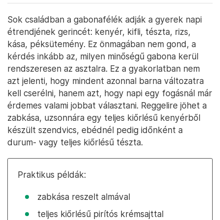
Sok családban a gabonafélék adják a gyerek napi
étrendjének gerincét: kenyér, kifli, tészta, rizs,
kása, péksütemény. Ez önmagában nem gond, a
kérdés inkább az, milyen minőségű gabona kerül
rendszeresen az asztalra. Ez a gyakorlatban nem
azt jelenti, hogy mindent azonnal barna változatra
kell cserélni, hanem azt, hogy napi egy fogásnál már
érdemes valami jobbat választani. Reggelire jöhet a
zabkása, uzsonnára egy teljes kiőrlésű kenyérből
készült szendvics, ebédnél pedig időnként a
durum- vagy teljes kiőrlésű tészta.
Praktikus példák:
zabkása reszelt almával
teljes kiőrlésű pirítós krémsajttal