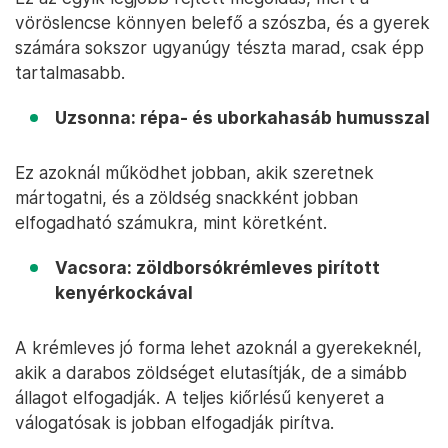
vöröslencse könnyen belefő a szószba, és a gyerek
számára sokszor ugyanúgy tészta marad, csak épp
tartalmasabb.
Uzsonna: répa- és uborkahasáb humusszal
Ez azoknál működhet jobban, akik szeretnek
mártogatni, és a zöldség snackként jobban
elfogadható számukra, mint köretként.
Vacsora: zöldborsókrémleves pirított
kenyérkockával
A krémleves jó forma lehet azoknál a gyerekeknél,
akik a darabos zöldséget elutasítják, de a simább
állagot elfogadják. A teljes kiőrlésű kenyeret a
válogatósak is jobban elfogadják pirítva.