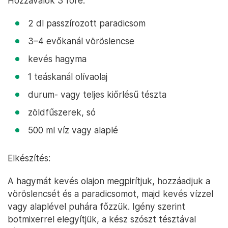
Hozzávalók 3 főre:
2 dl passzírozott paradicsom
3–4 evőkanál vöröslencse
kevés hagyma
1 teáskanál olívaolaj
durum- vagy teljes kiőrlésű tészta
zöldfűszerek, só
500 ml víz vagy alaplé
Elkészítés:
A hagymát kevés olajon megpirítjuk, hozzáadjuk a
vöröslencsét és a paradicsomot, majd kevés vízzel
vagy alaplével puhára főzzük. Igény szerint
botmixerrel elegyítjük, a kész szószt tésztával