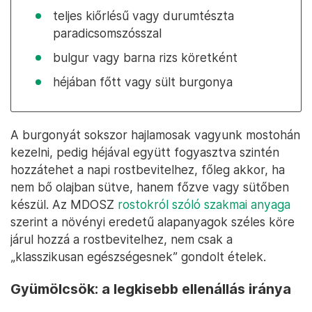
teljes kiőrlésű vagy durumtészta
paradicsomszósszal
bulgur vagy barna rizs köretként
héjában főtt vagy sült burgonya
A burgonyát sokszor hajlamosak vagyunk mostohán
kezelni, pedig héjával együtt fogyasztva szintén
hozzátehet a napi rostbevitelhez, főleg akkor, ha
nem bő olajban sütve, hanem főzve vagy sütőben
készül. Az MDOSZ
rostokról szóló szakmai anyaga
szerint a növényi eredetű alapanyagok széles köre
járul hozzá a rostbevitelhez, nem csak a
„klasszikusan egészségesnek” gondolt ételek.
Gyümölcsök: a legkisebb ellenállás iránya