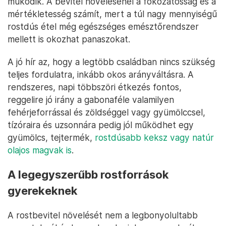
működik. A bevitel növelésénél a fokozatosság és a
mértékletesség számít, mert a túl nagy mennyiségű
rostdús étel még egészséges emésztőrendszer
mellett is okozhat panaszokat.
A jó hír az, hogy a legtöbb családban nincs szükség
teljes fordulatra, inkább okos arányváltásra. A
rendszeres, napi többszöri étkezés fontos,
reggelire jó irány a gabonaféle valamilyen
fehérjeforrással és zöldséggel vagy gyümölccsel,
tízóraira és uzsonnára pedig jól működhet egy
gyümölcs, tejtermék,
rostdúsabb keksz vagy natúr
olajos magvak is
.
A legegyszerűbb rostforrások
gyerekeknek
A rostbevitel növelését nem a legbonyolultabb