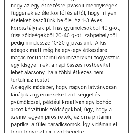
hogy az egy étkezésre javasolt mennyiségek
függenek az életkortól és attól, hogy milyen
ételeket készítünk belőle. Az 1-3 éves
korosztálynak pl. friss gyümölcsökből 40 g-ot,
friss zöldségekből 20-40 g-ot, zabpehelyből
pedig mindössze 10-20 g javaslunk. A kis
adagok miatt még ha egy-egy étkezésre
magas rosttartalmú élelmiszereket fogyaszt is
egy kisgyermek, a napi összes rostbevitel
lehet alacsony, ha a többi étkezés nem
tartalmaz rostot.
Az egyik módszer, hogy nagyon látványosan
kínáljuk a gyermekeket zöldséggel és
gyümölccsel, például kreatívan egy bohóc
arcot készítünk zöldségekből, úgy, hogy a
szeme legyen piros retek, az orra pritamin
paprika, a fülei paradicsomok. Így vidáman el
fogja fogyasztani a zöldségeket.