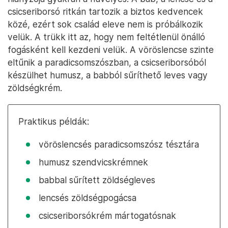
csicseriborsó ritkán tartozik a biztos kedvencek
közé, ezért sok család eleve nem is próbálkozik
velük. A trükk itt az, hogy nem feltétlenül önálló
fogásként kell kezdeni velük. A vöröslencse szinte
eltűnik a paradicsomszószban, a csicseriborsóból
készülhet humusz, a babból sűríthető leves vagy
zöldségkrém.
Praktikus példák:
vöröslencsés paradicsomszósz tésztára
humusz szendvicskrémnek
babbal sűrített zöldségleves
lencsés zöldségpogácsa
csicseriborsókrém mártogatósnak