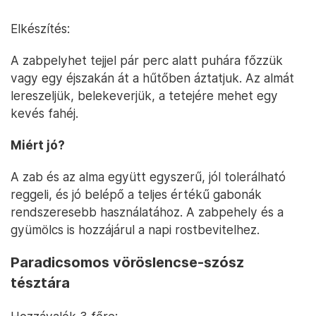
Elkészítés:
A zabpelyhet tejjel pár perc alatt puhára főzzük
vagy egy éjszakán át a hűtőben áztatjuk. Az almát
lereszeljük, belekeverjük, a tetejére mehet egy
kevés fahéj.
Miért jó?
A zab és az alma együtt egyszerű, jól tolerálható
reggeli, és jó belépő a teljes értékű gabonák
rendszeresebb használatához. A zabpehely és a
gyümölcs is hozzájárul a napi rostbevitelhez.
Paradicsomos vöröslencse-szósz
tésztára