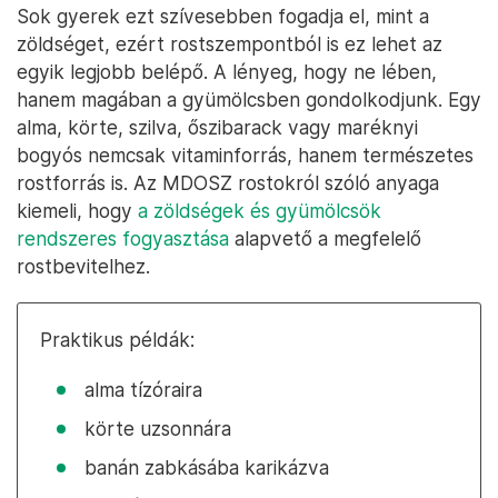
Sok gyerek ezt szívesebben fogadja el, mint a
zöldséget, ezért rostszempontból is ez lehet az
egyik legjobb belépő. A lényeg, hogy ne lében,
hanem magában a gyümölcsben gondolkodjunk. Egy
alma, körte, szilva, őszibarack vagy maréknyi
bogyós nemcsak vitaminforrás, hanem természetes
rostforrás is. Az MDOSZ rostokról szóló anyaga
kiemeli, hogy
a zöldségek és gyümölcsök
rendszeres fogyasztása
alapvető a megfelelő
rostbevitelhez.
Praktikus példák:
alma tízóraira
körte uzsonnára
banán zabkásába karikázva