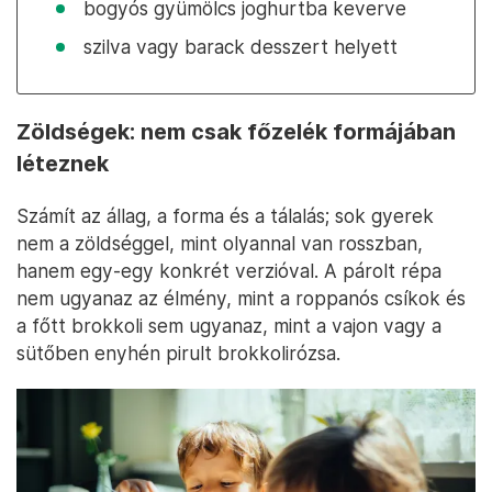
bogyós gyümölcs joghurtba keverve
szilva vagy barack desszert helyett
Zöldségek: nem csak főzelék formájában
léteznek
Számít az állag, a forma és a tálalás; sok gyerek
nem a zöldséggel, mint olyannal van rosszban,
hanem egy-egy konkrét verzióval. A párolt répa
nem ugyanaz az élmény, mint a roppanós csíkok és
a főtt brokkoli sem ugyanaz, mint a vajon vagy a
sütőben enyhén pirult brokkolirózsa.