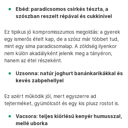
Ebéd: paradicsomos csirkés tészta, a
szószban reszelt répával és cukkinivel
Ez tipikus jó kompromisszumos megoldás: a gyerek
egy ismerős ételt kap, de a szósz már többet tud,
mint egy sima paradicsomalap. A zöldség ilyenkor
nem külön akadályként jelenik meg a tányéron,
hanem az étel részeként.
Uzsonna: natúr joghurt banánkarikákkal és
kevés zabpehellyel
Ez azért működik jól, mert egyszerre ad
tejterméket, gyümölcsöt és egy kis plusz rostot is.
Vacsora: teljes kiőrlésű kenyér humusszal,
mellé uborka