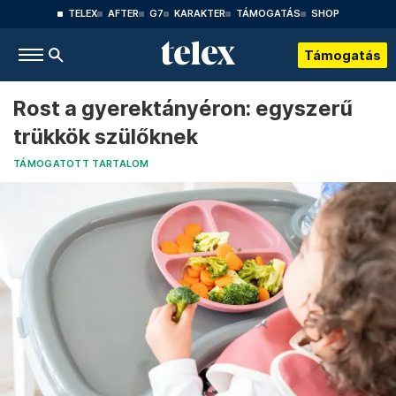
TELEX
AFTER
G7
KARAKTER
TÁMOGATÁS
SHOP
Támogatás
Rost a gyerektányéron: egyszerű
trükkök szülőknek
TÁMOGATOTT TARTALOM