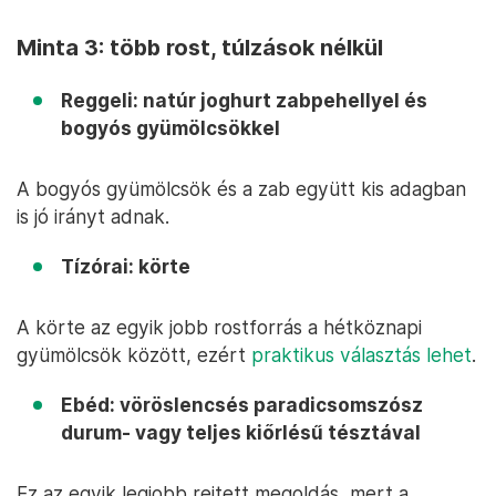
Minta 3: több rost, túlzások nélkül
Reggeli: natúr joghurt zabpehellyel és
bogyós gyümölcsökkel
A bogyós gyümölcsök és a zab együtt kis adagban
is jó irányt adnak.
Tízórai: körte
A körte az egyik jobb rostforrás a hétköznapi
gyümölcsök között, ezért
praktikus választás lehet
.
Ebéd: vöröslencsés paradicsomszósz
durum- vagy teljes kiőrlésű tésztával
Ez az egyik legjobb rejtett megoldás, mert a