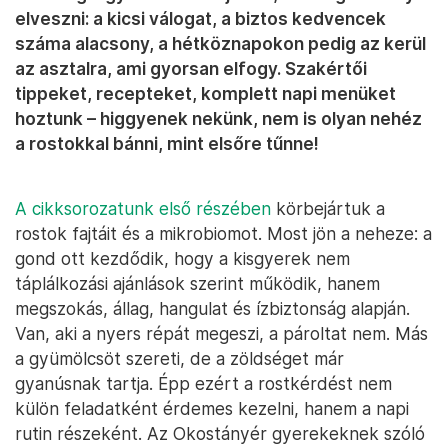
elveszni: a kicsi válogat, a biztos kedvencek
száma alacsony, a hétköznapokon pedig az kerül
az asztalra, ami gyorsan elfogy. Szakértői
tippeket, recepteket, komplett napi menüket
hoztunk – higgyenek nekünk, nem is olyan nehéz
a rostokkal bánni, mint elsőre tűnne!
A cikksorozatunk első részében
körbejártuk a
rostok fajtáit és a mikrobiomot. Most jön a neheze: a
gond ott kezdődik, hogy a kisgyerek nem
táplálkozási ajánlások szerint működik, hanem
megszokás, állag, hangulat és ízbiztonság alapján.
Van, aki a nyers répát megeszi, a pároltat nem. Más
a gyümölcsöt szereti, de a zöldséget már
gyanúsnak tartja. Épp ezért a rostkérdést nem
külön feladatként érdemes kezelni, hanem a napi
rutin részeként. Az Okostányér gyerekeknek szóló