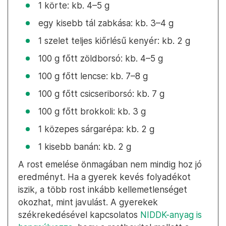
1 körte: kb. 4–5 g
egy kisebb tál zabkása: kb. 3–4 g
1 szelet teljes kiőrlésű kenyér: kb. 2 g
100 g főtt zöldborsó: kb. 4–5 g
100 g főtt lencse: kb. 7–8 g
100 g főtt csicseriborsó: kb. 7 g
100 g főtt brokkoli: kb. 3 g
1 közepes sárgarépa: kb. 2 g
1 kisebb banán: kb. 2 g
A rost emelése önmagában nem mindig hoz jó
eredményt. Ha a gyerek kevés folyadékot
iszik, a több rost inkább kellemetlenséget
okozhat, mint javulást. A gyerekek
székrekedésével kapcsolatos
NIDDK-anyag is