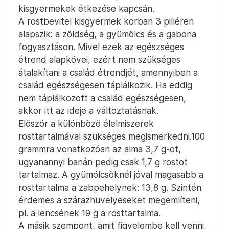
kisgyermekek étkezése kapcsán.
A rostbevitel kisgyermek korban 3 pilléren
alapszik: a zöldség, a gyümölcs és a gabona
fogyasztáson. Mivel ezek az egészséges
étrend alapkövei, ezért nem szükséges
átalakítani a család étrendjét, amennyiben a
család egészségesen táplálkozik. Ha eddig
nem táplálkozott a család egészségesen,
akkor itt az ideje a változtatásnak.
Először a különböző élelmiszerek
rosttartalmával szükséges megismerkedni.100
grammra vonatkozóan az alma 3,7 g-ot,
ugyanannyi banán pedig csak 1,7 g rostot
tartalmaz. A gyümölcsöknél jóval magasabb a
rosttartalma a zabpehelynek: 13,8 g. Szintén
érdemes a szárazhüvelyeseket megemlíteni,
pl. a lencsének 19 g a rosttartalma.
A másik szempont, amit figyelembe kell venni,