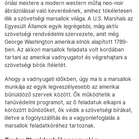
óriási mestere a modern western műfaj neo-noir
ábrázolással való keverésének, amihez tökéletesen
illik a szövetségi marsallok világa. A U.S. Marshals az
Egyesült Államok egyik legrégebbi, máig aktív
szövetségi rendvédelmi szervezete, amit még
George Washington amerikai elnök alapított 1789-
ben. Az akkori marsallok feladata volt kordában
tartani az amerikai vadnyugatot és végrehajtani a
szövetségi bírók ítéletét.
Ahogy a vadnyugati időkben, úgy ma is a marsallok
munkája az egyik legveszélyesebb az amerikai
bűnüldöző szervek között. Ők működtetik a
tanúvédelmi programot, az ő feladatuk elkapni a
körözött bűnözőket, ők védik a szövetségi bírákat,
illetve a fogolyszállítás és a vagyonlefoglalás a
marsallok feladatköréhez tartoznak.