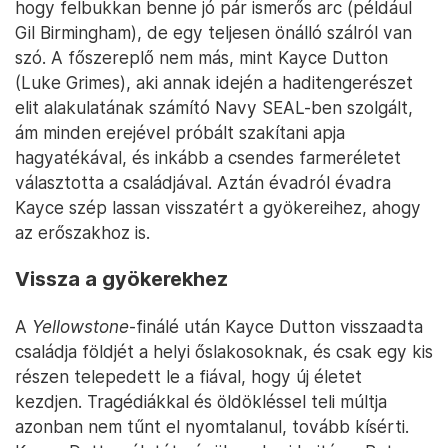
hogy felbukkan benne jó pár ismerős arc (például
Gil Birmingham), de egy teljesen önálló szálról van
szó. A főszereplő nem más, mint Kayce Dutton
(Luke Grimes), aki annak idején a haditengerészet
elit alakulatának számító Navy SEAL-ben szolgált,
ám minden erejével próbált szakítani apja
hagyatékával, és inkább a csendes farmeréletet
választotta a családjával. Aztán évadról évadra
Kayce szép lassan visszatért a gyökereihez, ahogy
az erőszakhoz is.
Vissza a gyökerekhez
A
Yellowstone
-finálé után Kayce Dutton visszaadta
családja földjét a helyi őslakosoknak, és csak egy kis
részen telepedett le a fiával, hogy új életet
kezdjen. Tragédiákkal és öldökléssel teli múltja
azonban nem tűnt el nyomtalanul, tovább kísérti.