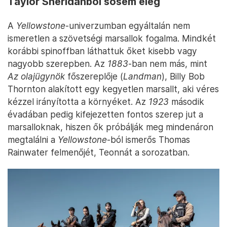
Taylor Sheridanből sosem elég
A
Yellowstone
-univerzumban egyáltalán nem
ismeretlen a szövetségi marsallok fogalma. Mindkét
korábbi spinoffban láthattuk őket kisebb vagy
nagyobb szerepben. Az
1883
-ban nem más, mint
Az olajügynök
főszereplője (
Landman
), Billy Bob
Thornton alakított egy kegyetlen marsallt, aki véres
kézzel irányította a környéket. Az
1923
második
évadában pedig kifejezetten fontos szerep jut a
marsalloknak, hiszen ők próbálják meg mindenáron
megtalálni a
Yellowstone
-ból ismerős Thomas
Rainwater felmenőjét, Teonnát a sorozatban.