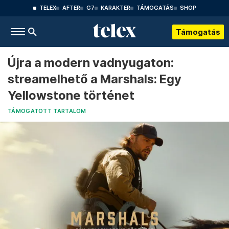
TELEX
AFTER
G7
KARAKTER
TÁMOGATÁS
SHOP
Támogatás
Újra a modern vadnyugaton:
streamelhető a Marshals: Egy
Yellowstone történet
TÁMOGATOTT TARTALOM