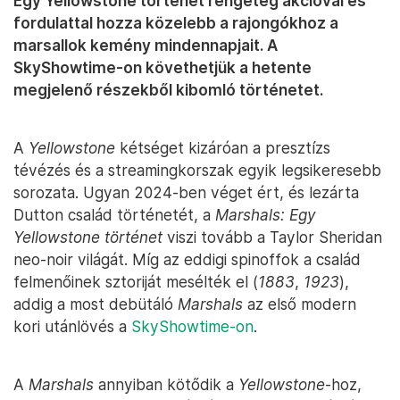
Egy Yellowstone történet rengeteg akcióval és
fordulattal hozza közelebb a rajongókhoz a
marsallok kemény mindennapjait. A
SkyShowtime-on követhetjük a hetente
megjelenő részekből kibomló történetet.
A
Yellowstone
kétséget kizáróan a presztízs
tévézés és a streamingkorszak egyik legsikeresebb
sorozata. Ugyan 2024-ben véget ért, és lezárta
Dutton család történetét, a
Marshals: Egy
Yellowstone történet
viszi tovább a Taylor Sheridan
neo-noir világát. Míg az eddigi spinoffok a család
felmenőinek sztoriját mesélték el (
1883
,
1923
),
addig a most debütáló
Marshals
az első modern
kori utánlövés a
SkyShowtime-on
.
A
Marshals
annyiban kötődik a
Yellowstone
-hoz,