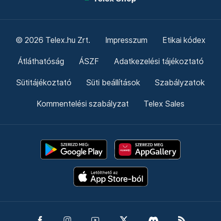
© 2026 Telex.hu Zrt.
Impresszum
Etikai kódex
Átláthatóság
ÁSZF
Adatkezelési tájékoztató
Sütitájékoztató
Süti beállítások
Szabályzatok
Kommentelési szabályzat
Telex Sales