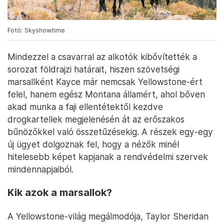
Fotó: Skyshowtime
Mindezzel a csavarral az alkotók kibővítették a
sorozat földrajzi határait, hiszen szövetségi
marsallként Kayce már nemcsak Yellowstone-ért
felel, hanem egész Montana államért, ahol bőven
akad munka a faji ellentétektől kezdve
drogkartellek megjelenésén át az erőszakos
bűnözőkkel való összetűzésekig. A részek egy-egy
új ügyet dolgoznak fel, hogy a nézők minél
hitelesebb képet kapjanak a rendvédelmi szervek
mindennapjaiból.
Kik azok a marsallok?
A Yellowstone-világ megálmodója, Taylor Sheridan