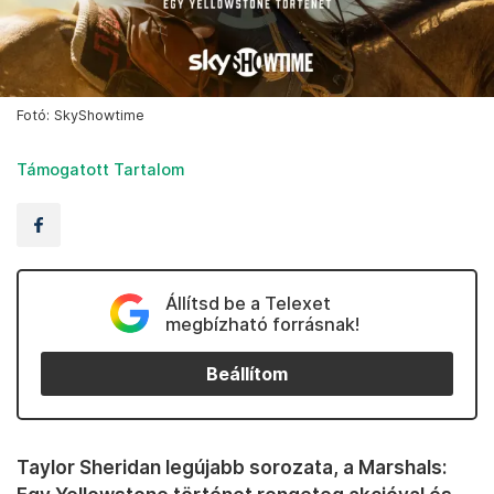
Fotó: SkyShowtime
Támogatott Tartalom
Állítsd be a Telexet
megbízható forrásnak!
Beállítom
Taylor Sheridan legújabb sorozata, a Marshals: