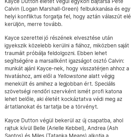
Kayce Dutton életét végül egykori bajtársa Pete
Calvin (Logan Marshall-Green) felbukkanása és egy
helyi konfliktus forgatja fel, hogy aztán válaszút elé
kerüljön, merre tovább.
Kayce szerettei jó részének elvesztése után
igyekszik közelebb kerülni a fiához, miközben saját
traumáit próbálja feldolgozni. Ebben lehet
segítségére a marsallként igazságot osztó Calvin:
munkát ajánl Kayce-nek, hogy visszatérjen ahhoz a
hivatáshoz, ami elől a
Yellowstone
alatt végig
menekült és amihez a legjobban ért. Speciális
szövetségi rendőri szervként ismét profi katona
lehet belőle, aki életét kockáztatva védi meg az
ártatlanokat és tartatja be a törvényt.
Kayce Dutton végül bekerül az új csapatba, ahol
rajtuk kívül Belle (Arielle Kebbel), Andrea (Ash
Santos) és Miles (Tatanka Means) alkotja a