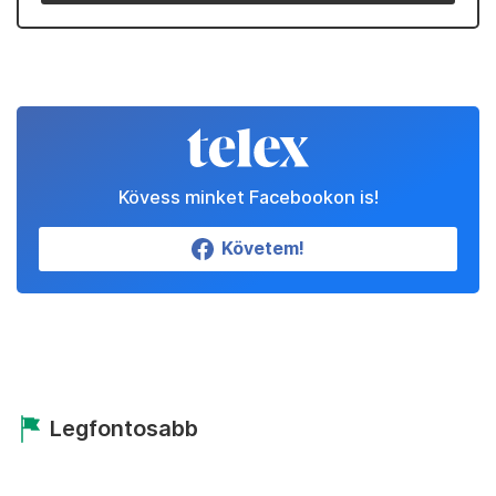
Kövess minket Facebookon is!
Követem!
Legfontosabb