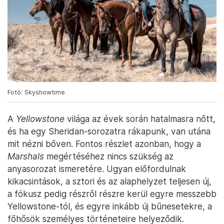
Fotó: Skyshowtime
A
Yellowstone
világa az évek során hatalmasra nőtt,
és ha egy Sheridan-sorozatra rákapunk, van utána
mit nézni bőven. Fontos részlet azonban, hogy a
Marshals
megértéséhez nincs szükség az
anyasorozat ismeretére. Ugyan előfordulnak
kikacsintások, a sztori és az alaphelyzet teljesen új,
a fókusz pedig részről részre kerül egyre messzebb
Yellowstone-tól, és egyre inkább új bűnesetekre, a
főhősök személyes történeteire helyeződik.